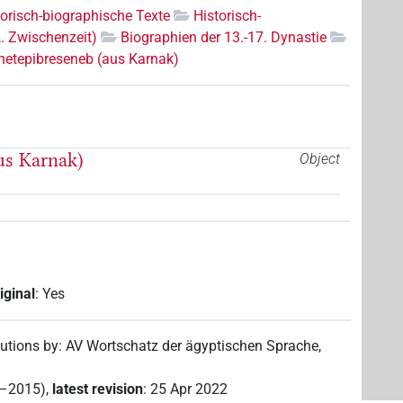
torisch-biographische Texte
Historisch-
2. Zwischenzeit)
Biographien der 13.-17. Dynastie
hetepibreseneb (aus Karnak)
us Karnak)
Object
iginal
:
Yes
butions by
:
AV Wortschatz der ägyptischen Sprache
,
2–2015)
,
latest revision
:
25 Apr 2022