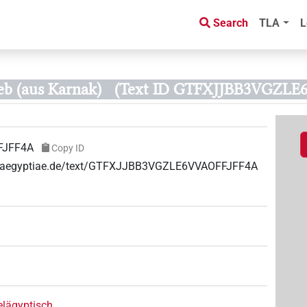
Search
TLA
L
eb (aus Karnak)
(Text ID GTFXJJBB3VGZLE
FJFF4A
Copy ID
uae-aegyptiae.de/text/GTFXJJBB3VGZLE6VVAOFFJFF4A
elägyptisch