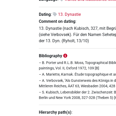
Dating
:
13. Dynastie
Comment on dating
:
13. Dynastie (nach Kubisch, 327, mit Begr
(siehe Verbovsek). Für den Namen Sehetep-
der 13. Dyn. (Ryholt, 13/10)
Bibliography
– B. Porter und R.L.B. Moss, Topographical Bibli
paintings, Vol. II, Oxford 1972, 109 [B]
– A. Mariette, Karnak. Étude topographique et ar
– A. Verbovsek, "Als Gunsterweis des Königs in 
Mittleren Reiches, ÄAT 63, Wiesbaden 2004, 428 (
– S. Kubisch, Lebensbilder der 2. Zwischenzeit: 
Berlin und New York 2008, 327-328 (Theben 5) [H
Hierarchy path(s)
: