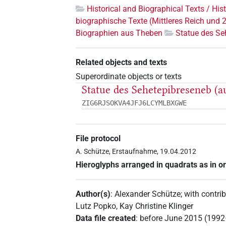
Historical and Biographical Texts / His
biographische Texte (Mittleres Reich und 
Biographien aus Theben
Statue des Se
Related objects and texts
Superordinate objects or texts
Statue des Sehetepibreseneb (a
ZIG6RJSOKVA4JFJ6LCYMLBXGWE
File protocol
A. Schütze, Erstaufnahme, 19.04.2012
Hieroglyphs arranged in quadrats as in or
Author(s)
:
Alexander Schütze
;
with contri
Lutz Popko
,
Kay Christine Klinger
Data file created
:
before June 2015 (199