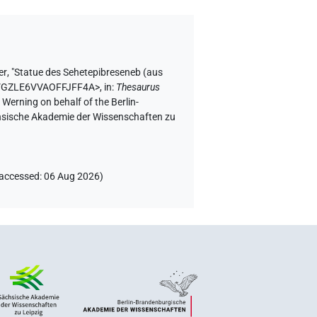
er
,
"Statue des Sehetepibreseneb (aus
B3VGZLE6VVAOFFJFF4A>
,
in
:
Thesaurus
 Werning on behalf of the Berlin-
chsische Akademie der Wissenschaften zu
accessed
:
06 Aug 2026
)