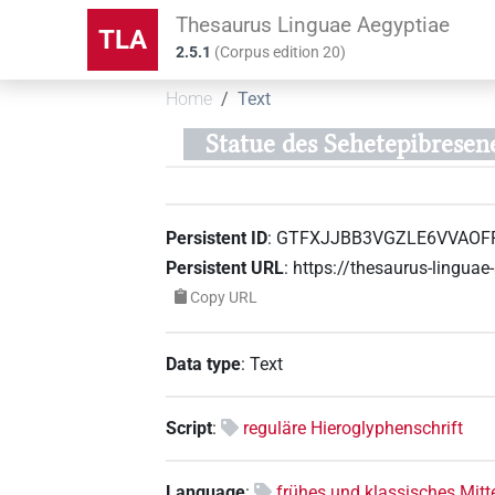
Thesaurus Linguae Aegyptiae
TLA
2.5.1
(
Corpus edition
20
)
Home
Text
Statue des Sehetepibresen
Persistent ID
:
GTFXJJBB3VGZLE6VVAOF
Persistent URL
:
https://thesaurus-ling
Copy URL
Data type
:
Text
Script
:
reguläre Hieroglyphenschrift
Language
:
frühes und klassisches Mitt