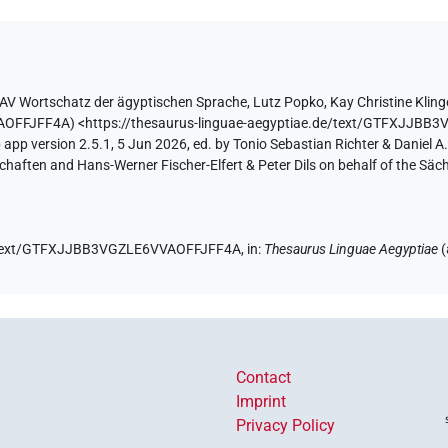
AV Wortschatz der ägyptischen Sprache
,
Lutz Popko
,
Kay Christine Kling
VAOFFJFF4A
)
<https://thesaurus-linguae-aegyptiae.de/text/GTFXJJB
app version 2.5.1, 5 Jun 2026, ed. by Tonio Sebastian Richter & Daniel A.
aften and Hans-Werner Fischer-Elfert & Peter Dils on behalf of the Sä
de/text/GTFXJJBB3VGZLE6VVAOFFJFF4A,
in
:
Thesaurus Linguae Aegyptiae
(
Contact
Imprint
Privacy Policy