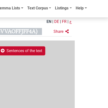
emma Lists
Text Corpus
Listings
Help
EN
|
DE
|
FR
|
ع
6VVAOFFJFF4A)
Share
Sentences of the text