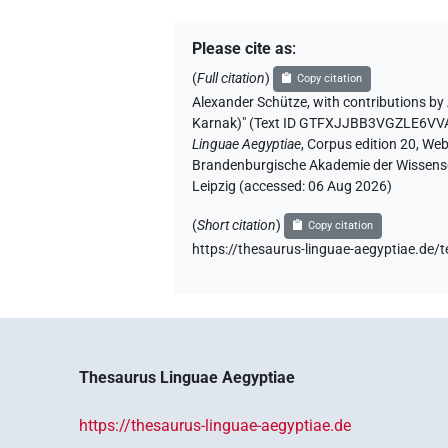
Please cite as
:
(
Full citation
)
Copy citation
Alexander Schütze
,
with contributions by
Karnak)" (
Text ID GTFXJJBB3VGZLE6V
Linguae Aegyptiae
,
Corpus edition 20, Web 
Brandenburgische Akademie der Wissensch
Leipzig (accessed:
06 Aug 2026
)
(
Short citation
)
Copy citation
https://thesaurus-linguae-aegyptiae.
Thesaurus Linguae Aegyptiae
https://thesaurus-linguae-aegyptiae.de