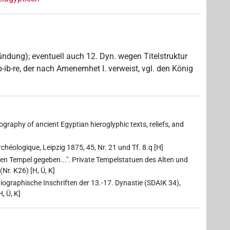
ündung); eventuell auch 12. Dyn. wegen Titelstruktur
ib-re, der nach Amenemhet I. verweist, vgl. den König
ography of ancient Egyptian hieroglyphic texts, reliefs, and
chéologique, Leipzig 1875, 45, Nr. 21 und Tf. 8.q [H]
den Tempel gegeben...". Private Tempelstatuen des Alten und
Nr. K26) [H, Ü, K]
Biographische Inschriften der 13.-17. Dynastie (SDAIK 34),
, Ü, K]