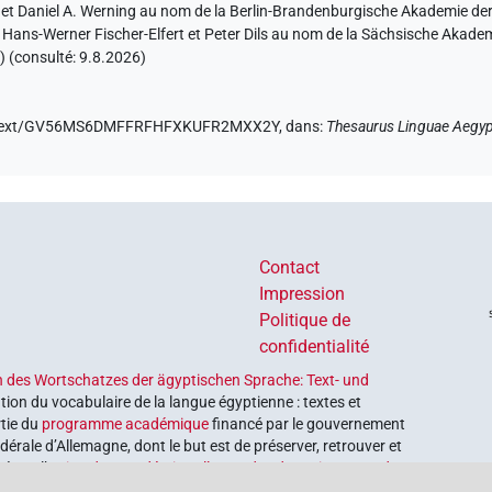
r et Daniel A. Werning au nom de la Berlin-Brandenburgische Akademie d
et Hans-Werner Fischer-Elfert et Peter Dils au nom de la Sächsische Akad
) (consulté:
9.8.2026
)
.de/text/GV56MS6DMFFRFHFXKUFR2MXX2Y,
dans
:
Thesaurus Linguae Aegyp
Contact
Impression
Politique de
confidentialité
 des Wortschatzes der ägyptischen Sprache: Text- und
tion du vocabulaire de la langue égyptienne : textes et
rtie du
programme académique
financé par le gouvernement
érale d’Allemagne, dont le but est de préserver, retrouver et
é par l’
Union des académies allemandes des sciences et des