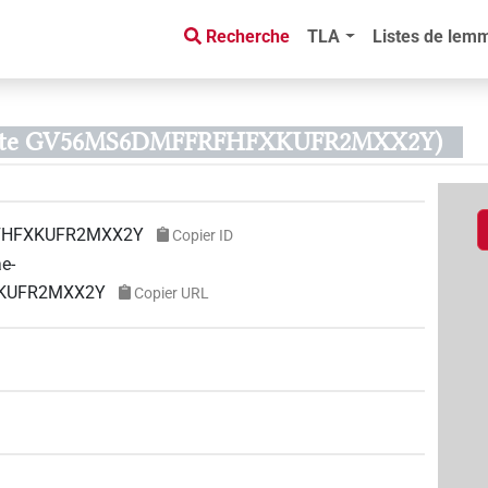
Recherche
TLA
Listes de lem
e texte GV56MS6DMFFRFHFXKUFR2MXX2Y)
HFXKUFR2MXX2Y
Copier ID
ae-
XKUFR2MXX2Y
Copier URL