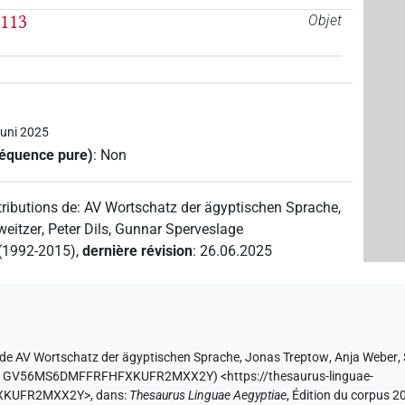
-113
Objet
Juni 2025
séquence pure)
:
Non
ributions de
:
AV Wortschatz der ägyptischen Sprache
,
weitzer
,
Peter Dils
,
Gunnar Sperveslage
 (1992-2015)
,
dernière révision
:
26.06.2025
 de
AV Wortschatz der ägyptischen Sprache
,
Jonas Treptow
,
Anja Weber
,
texte GV56MS6DMFFRFHFXKUFR2MXX2Y
)
<https://thesaurus-linguae-
FXKUFR2MXX2Y>
,
dans
:
Thesaurus Linguae Aegyptiae
,
Édition du corpus 20