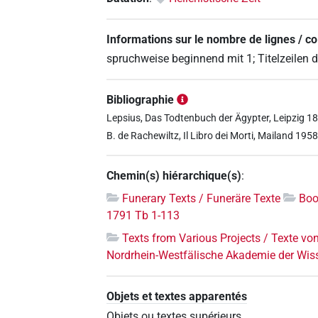
Informations sur le nombre de lignes / c
spruchweise beginnend mit 1; Titelzeilen 
Bibliographie
Lepsius, Das Todtenbuch der Ägypter, Leipzig 
B. de Rachewiltz, Il Libro dei Morti, Mailand 195
Chemin(s) hiérarchique(s)
:
Funerary Texts / Funeräre Texte
Boo
1791 Tb 1-113
Texts from Various Projects / Texte vo
Nordrhein-Westfälische Akademie der Wis
Objets et textes apparentés
Objets ou textes supérieurs