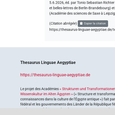
5.6.2026, éd. par Tonio Sebastian Richte
et belles-lettres de Berlin-Brandebourg) 
(Académie des sciences de Saxe à Leipzig
(
Citation abrégée
)
Copier la citation
https://thesaurus-linguae-aegyptiae
Thesaurus Linguae Aegyptiae
https://thesaurus-linguae-aegyptiae.de
Le projet des Académies
« Strukturen und Transformationen
Wissenskultur im Alten Ägypten »
(« Structure et transforma
connaissances dans la culture de l’Égypte antique ») fait pa
fédéral et les gouvernements des Länder de la République féd
explorer notre héritage culturel. Le programme est coordonn
lettres
.