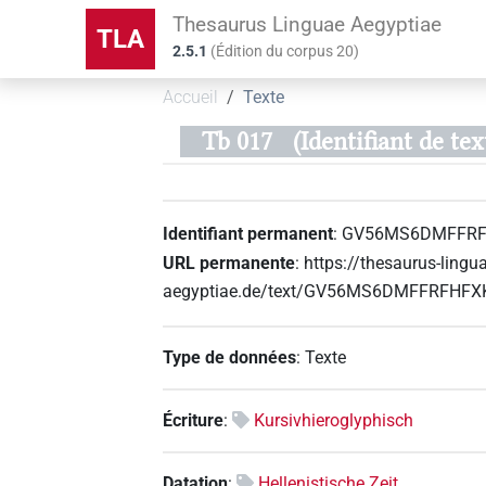
Thesaurus Linguae Aegyptiae
TLA
2.5.1
(
Édition du corpus
20
)
Accueil
Texte
Tb 017
(Identifiant d
Identifiant permanent
:
GV56MS6DMFFRF
URL permanente
:
https://thesaurus-lingu
aegyptiae.de/text/GV56MS6DMFFRFHF
Type de données
:
Texte
Écriture
:
Kursivhieroglyphisch
Datation
:
Hellenistische Zeit