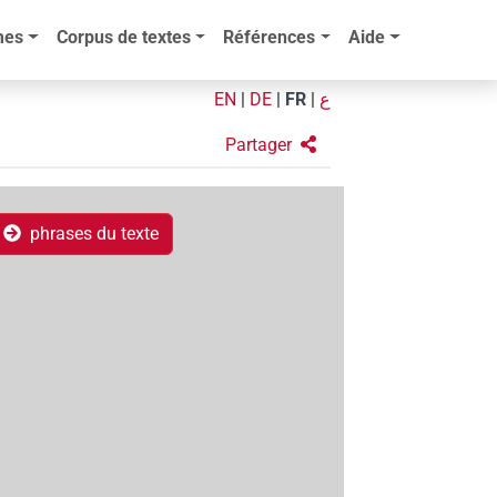
mes
Corpus de textes
Références
Aide
EN
|
DE
|
FR
|
ع
Partager
phrases du texte