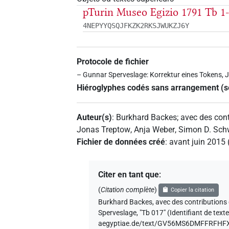
pTurin Museo Egizio 1791 Tb 1
4NEPYYQSQJFKZK2RKSJWUKZJ6Y
Protocole de fichier
– Gunnar Sperveslage: Korrektur eines Tokens, 
Hiéroglyphes codés sans arrangement (
Auteur(s)
:
Burkhard Backes
;
avec des cont
Jonas Treptow
,
Anja Weber
,
Simon D. Sch
Fichier de données créé
:
avant juin 2015
Citer en tant que
:
(
Citation complète
)
Copier la citation
Burkhard Backes
,
avec des contributions
Sperveslage
,
"Tb 017" (
Identifiant de 
aegyptiae.de/text/GV56MS6DMFFRFH