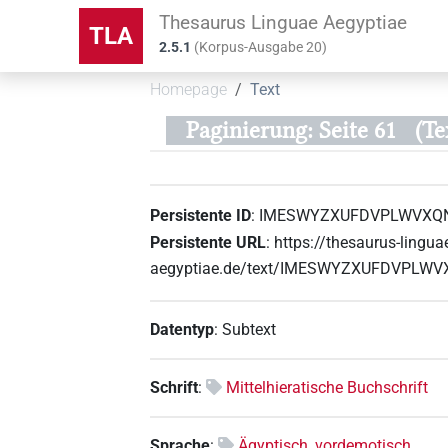
Thesaurus Linguae Aegyptiae
TLA
2.5.1
(
Korpus-Ausgabe
20
)
Homepage
Text
Paginierung: Seite 61
(T
Persistente ID
:
IMESWYZXUFDVPLWVXQ
Persistente URL
:
https://thesaurus-lingua
aegyptiae.de/text/IMESWYZXUFDVPL
Datentyp
:
Subtext
Schrift
:
Mittelhieratische Buchschrift
Sprache
:
Ägyptisch, vordemotisch