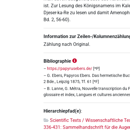
ist. Zur Lesung des Königsnamens im Kal
Djeser-ka-Re zu lesen und damit Amenophi
Bd. 2, 56-60).
Information zur Zeilen-/Kolumnenzählun
Zählung nach Original.
Bibliographie
–
https://papyrusebers.de/
[*P]
– G. Ebers, Papyros Ebers. Das hermetische Buch ü
2 Bde., Leipzig 1875, Tf. 61 [*F]
– B. Lanne, G. Métra, Nouvelle transcription du 
glossaire et index, Langues et cultures anciennes
Hierarchiepfad(e)
:
Scientific Texts / Wissenschaftliche Te
336-431: Sammelhandschrift für die Auge