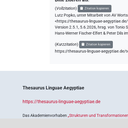
(
Vollzitation
)
Zitation kopieren
Lutz Popko
,
unter Mitarbeit von
AV Worts
<https://thesaurus-linguae-aegypti
Version 2.5.1, 5.6.2026, hrsg. von Tonio
Hans-Werner Fischer-Elfert & Peter Dils 
(
Kurzzitation
)
Zitation kopieren
https://thesaurus-linguae-aegyptia
Thesaurus Linguae Aegyptiae
https://thesaurus-linguae-aegyptiae.de
Das Akademienvorhaben
„Strukturen und Transformationen
Wissenskultur im Alten Ägypten‟
ist Teil des von Bund und 
Sicherung und Vergegenwärtigung unseres kulturellen Erbe