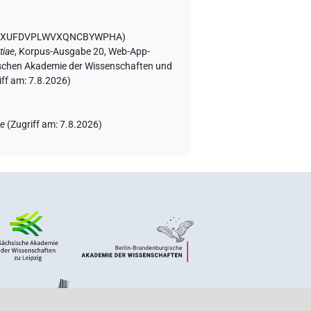
WYZXUFDVPLWVXQNCBYWPHA
)
tiae
,
Korpus-Ausgabe 20, Web-App-
rgischen Akademie der Wissenschaften und
iff am:
7.8.2026
)
ae
(
Zugriff am
:
7.8.2026
)