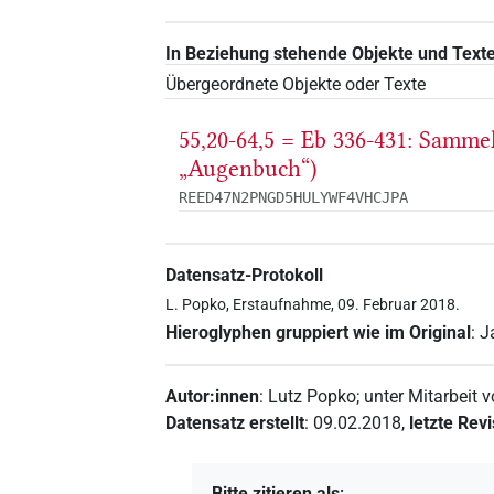
In Beziehung stehende Objekte und Text
Übergeordnete Objekte oder Texte
55,20-64,5 = Eb 336-431: Samme
„Augenbuch“)
REED47N2PNGD5HULYWF4VHCJPA
Datensatz-Protokoll
L. Popko, Erstaufnahme, 09. Februar 2018.
Hieroglyphen gruppiert wie im Original
:
J
Autor:innen
:
Lutz Popko
;
unter Mitarbeit 
Datensatz erstellt
:
09.02.2018
,
letzte Rev
Bitte zitieren als
: