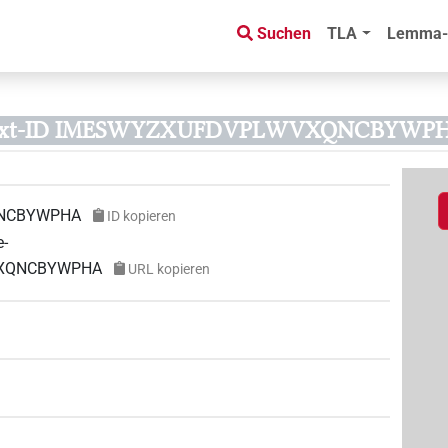
Suchen
TLA
Lemma-
ext-ID IMESWYZXUFDVPLWVXQNCBYWP
NCBYWPHA
ID kopieren
e-
WVXQNCBYWPHA
URL kopieren