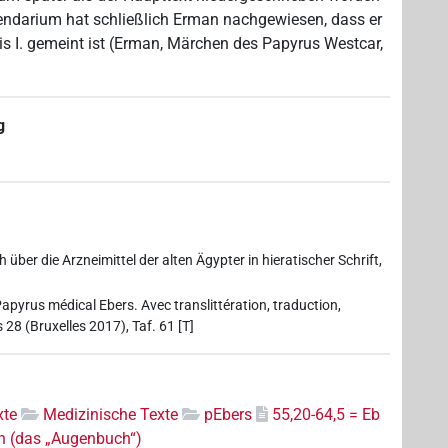
endarium hat schließlich Erman nachgewiesen, dass er
s I. gemeint ist (Erman, Märchen des Papyrus Westcar,
g
ber die Arzneimittel der alten Ägypter in hieratischer Schrift,
Papyrus médical Ebers. Avec translittération, traduction,
 28 (Bruxelles 2017), Taf. 61 [T]
xte
Medizinische Texte
pEbers
55,20-64,5 = Eb
n (das „Augenbuch“)