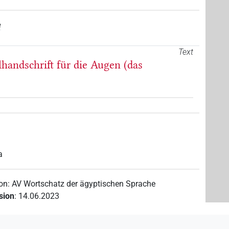
e
Text
lhandschrift für die Augen (das
a
von
:
AV Wortschatz der ägyptischen Sprache
ision
:
14.06.2023