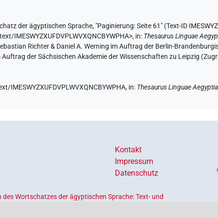
chatz der ägyptischen Sprache
,
"Paginierung: Seite 61" (
Text-ID IMES
ae.de/text/IMESWYZXUFDVPLWVXQNCBYWPHA>
,
in
:
Thesaurus Linguae Aegyp
 Sebastian Richter & Daniel A. Werning im Auftrag der Berlin-Brandenbu
im Auftrag der Sächsischen Akademie der Wissenschaften zu Leipzig (Zugr
e.de/text/IMESWYZXUFDVPLWVXQNCBYWPHA,
in
:
Thesaurus Linguae Aegypti
Kontakt
Impressum
Datenschutz
 des Wortschatzes der ägyptischen Sprache: Text- und
Ländern geförderten
Akademienprogramms
, das der Erhaltung,
s dient. Koordiniert wird das Programm von der
Union der