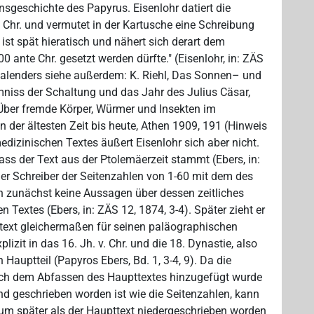
sgeschichte des Papyrus. Eisenlohr datiert die
v. Chr. und vermutet in der Kartusche eine Schreibung
 ist spät hieratisch und nähert sich derart dem
0 ante Chr. gesetzt werden dürfte." (Eisenlohr, in: ZÄS
 Kalenders siehe außerdem: K. Riehl, Das Sonnen– und
niss der Schaltung und das Jahr des Julius Cäsar,
 Über fremde Körper, Würmer und Insekten im
der ältesten Zeit bis heute, Athen 1909, 191 (Hinweis
edizinischen Textes äußert Eisenlohr sich aber nicht.
ass der Text aus der Ptolemäerzeit stammt (Ebers, in:
 der Schreiber der Seitenzahlen von 1-60 mit dem des
och zunächst keine Aussagen über dessen zeitliches
 Textes (Ebers, in: ZÄS 12, 1874, 3-4). Später zieht er
text gleichermaßen für seinen paläographischen
lizit in das 16. Jh. v. Chr. und die 18. Dynastie, also
Hauptteil (Papyros Ebers, Bd. 1, 3-4, 9). Da die
ach dem Abfassen des Haupttextes hinzugefügt wurde
d geschrieben worden ist wie die Seitenzahlen, kann
m später als der Haupttext niedergeschrieben worden