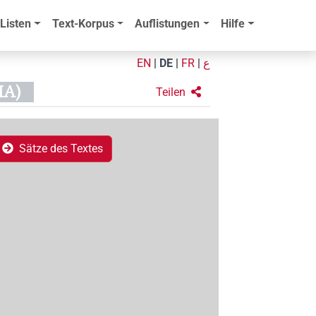
Listen
Text-Korpus
Auflistungen
Hilfe
EN
|
DE
|
FR
|
ع
HA)
Teilen
Sätze des Textes