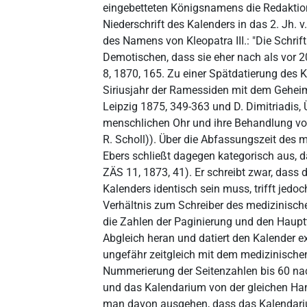
eingebetteten Königsnamens die Redaktion
Niederschrift des Kalenders in das 2. Jh. 
des Namens von Kleopatra III.: "Die Schrift
Demotischen, dass sie eher nach als vor 20
8, 1870, 165. Zu einer Spätdatierung des
Siriusjahr der Ramessiden mit dem Geheim
Leipzig 1875, 349-363 und D. Dimitriadis,
menschlichen Ohr und ihre Behandlung von 
R. Scholl)). Über die Abfassungszeit des m
Ebers schließt dagegen kategorisch aus, d
ZÄS 11, 1873, 41). Er schreibt zwar, dass
Kalenders identisch sein muss, trifft jed
Verhältnis zum Schreiber des medizinischen
die Zahlen der Paginierung und den Haupt
Abgleich heran und datiert den Kalender exp
ungefähr zeitgleich mit dem medizinischen 
Nummerierung der Seitenzahlen bis 60 n
und das Kalendarium von der gleichen Han
man davon ausgehen, dass das Kalendariu