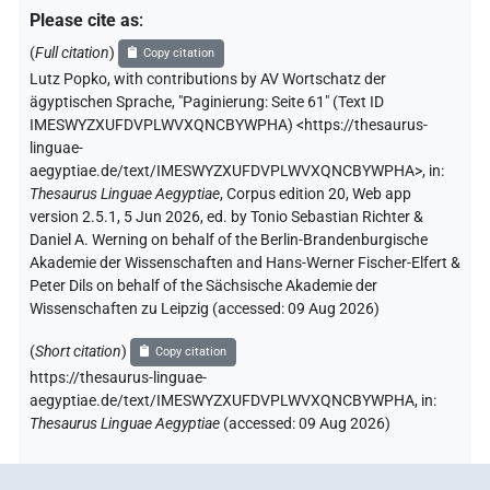
Please cite as
:
(
Full citation
)
Copy citation
Lutz Popko
,
with contributions by
AV Wortschatz der
ägyptischen Sprache
,
"Paginierung: Seite 61" (
Text ID
IMESWYZXUFDVPLWVXQNCBYWPHA
)
<https://thesaurus-
linguae-
aegyptiae.de/text/IMESWYZXUFDVPLWVXQNCBYWPHA>
,
in
:
Thesaurus Linguae Aegyptiae
,
Corpus edition 20, Web app
version 2.5.1, 5 Jun 2026, ed. by Tonio Sebastian Richter &
Daniel A. Werning on behalf of the Berlin-Brandenburgische
Akademie der Wissenschaften and Hans-Werner Fischer-Elfert &
Peter Dils on behalf of the Sächsische Akademie der
Wissenschaften zu Leipzig (accessed:
09 Aug 2026
)
(
Short citation
)
Copy citation
https://thesaurus-linguae-
aegyptiae.de/text/IMESWYZXUFDVPLWVXQNCBYWPHA,
in
:
Thesaurus Linguae Aegyptiae
(
accessed
:
09 Aug 2026
)