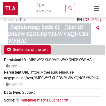
TLA
TLA
2.5.1
(
20
)
Home
Text
EN
|
DE
|
FR
|
ع
Paginierung: Seite 61
(Text ID
IMESWYZXUFDVPLWVXQNCBY
WPHA)
Sentences of the text
Persistent ID
:
IMESWYZXUFDVPLWVXQNCBYWPHA
Copy ID
Persistent URL
:
https://thesaurus-linguae-
aegyptiae.de/text/IMESWYZXUFDVPLWVXQNCBYWPHA
Copy URL
Data type
:
Subtext
Script
:
Mittelhieratische Buchschrift