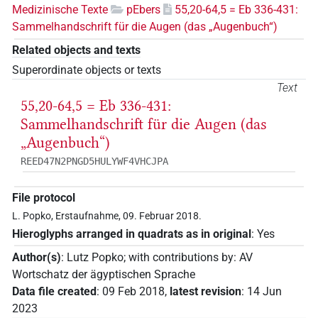
Medizinische Texte
pEbers
55,20-64,5 = Eb 336-431:
Sammelhandschrift für die Augen (das „Augenbuch“)
Related objects and texts
Superordinate objects or texts
Text
55,20-64,5 = Eb 336-431:
Sammelhandschrift für die Augen (das
„Augenbuch“)
REED47N2PNGD5HULYWF4VHCJPA
File protocol
L. Popko, Erstaufnahme, 09. Februar 2018.
Hieroglyphs arranged in quadrats as in original
:
Yes
Author(s)
:
Lutz Popko
;
with contributions by
:
AV
Wortschatz der ägyptischen Sprache
Data file created
:
09 Feb 2018
,
latest revision
:
14 Jun
2023