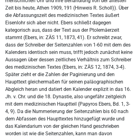
menschlichen Ohr und ihre Behandlung von der ältesten
Zeit bis heute, Athen 1909, 191 (Hinweis R. Scholl)). Über
die Abfassungszeit des medizinischen Textes äußert
Eisenlohr sich aber nicht. Ebers schließt dagegen
kategorisch aus, dass der Text aus der Ptolemäerzeit
stammt (Ebers, in: ZÄS 11, 1873, 41). Er schreibt zwar,
dass der Schreiber der Seitenzahlen von 1-60 mit dem des
Kalenders identisch sein muss, trifft jedoch zunächst keine
Aussagen über dessen zeitliches Verhältnis zum Schreiber
des medizinischen Textes (Ebers, in: ZÄS 12, 1874, 3-4).
Später zieht er die Zahlen der Paginierung und den
Haupttext gleichermaßen für seinen paläographischen
Abgleich heran und datiert den Kalender explizit in das 16.
Jh. v. Chr. und die 18. Dynastie, also ungefähr zeitgleich
mit dem medizinischen Hauptteil (Papyros Ebers, Bd. 1, 3-
4, 9). Da die Nummerierung der Seitenzahlen bis 60 nach
dem Abfassen des Haupttextes hinzugefügt wurde und
das Kalendarium von der gleichen Hand geschrieben
worden ist wie die Seitenzahlen, kann man davon