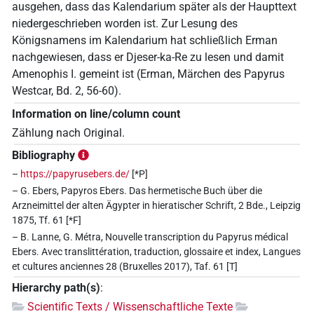
ausgehen, dass das Kalendarium später als der Haupttext
niedergeschrieben worden ist. Zur Lesung des
Königsnamens im Kalendarium hat schließlich Erman
nachgewiesen, dass er Djeser-ka-Re zu lesen und damit
Amenophis I. gemeint ist (Erman, Märchen des Papyrus
Westcar, Bd. 2, 56-60).
Information on line/column count
Zählung nach Original.
Bibliography
–
https://papyrusebers.de/
[*P]
– G. Ebers, Papyros Ebers. Das hermetische Buch über die
Arzneimittel der alten Ägypter in hieratischer Schrift, 2 Bde., Leipzig
1875, Tf. 61 [*F]
– B. Lanne, G. Métra, Nouvelle transcription du Papyrus médical
Ebers. Avec translittération, traduction, glossaire et index, Langues
et cultures anciennes 28 (Bruxelles 2017), Taf. 61 [T]
Hierarchy path(s)
:
Scientific Texts / Wissenschaftliche Texte