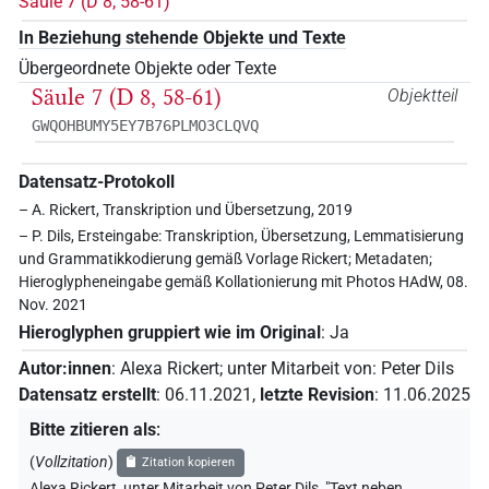
Säule 7 (D 8, 58-61)
In Beziehung stehende Objekte und Texte
Übergeordnete Objekte oder Texte
Säule 7 (D 8, 58-61)
Objektteil
GWQOHBUMY5EY7B76PLMO3CLQVQ
Datensatz-Protokoll
– A. Rickert, Transkription und Übersetzung, 2019
– P. Dils, Ersteingabe: Transkription, Übersetzung, Lemmatisierung
und Grammatikkodierung gemäß Vorlage Rickert; Metadaten;
Hieroglypheneingabe gemäß Kollationierung mit Photos HAdW, 08.
Nov. 2021
Hieroglyphen gruppiert wie im Original
:
Ja
Autor:innen
:
Alexa Rickert
;
unter Mitarbeit von
:
Peter Dils
Datensatz erstellt
:
06.11.2021
,
letzte Revision
:
11.06.2025
Bitte zitieren als
:
(
Vollzitation
)
Zitation kopieren
Alexa Rickert
,
unter Mitarbeit von
Peter Dils
,
"Text neben