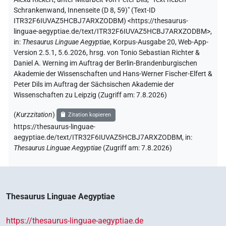
Schrankenwand, Innenseite (D 8, 59)" (
Text-ID
ITR32F6IUVAZ5HCBJ7ARXZODBM
)
<https://thesaurus-
linguae-aegyptiae.de/text/ITR32F6IUVAZ5HCBJ7ARXZODBM>
,
in
:
Thesaurus Linguae Aegyptiae
,
Korpus-Ausgabe 20, Web-App-
Version 2.5.1, 5.6.2026, hrsg. von Tonio Sebastian Richter &
Daniel A. Werning im Auftrag der Berlin-Brandenburgischen
Akademie der Wissenschaften und Hans-Werner Fischer-Elfert &
Peter Dils im Auftrag der Sächsischen Akademie der
Wissenschaften zu Leipzig (Zugriff am:
7.8.2026
)
(
Kurzzitation
)
Zitation kopieren
https://thesaurus-linguae-
aegyptiae.de/text/ITR32F6IUVAZ5HCBJ7ARXZODBM,
in
:
Thesaurus Linguae Aegyptiae
(
Zugriff am
:
7.8.2026
)
Thesaurus Linguae Aegyptiae
https://thesaurus-linguae-aegyptiae.de