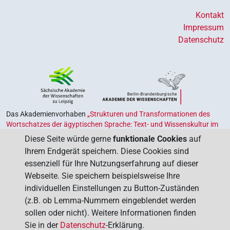
Kontakt
Impressum
Datenschutz
Das Akademienvorhaben
„Strukturen und Transformationen des
Wortschatzes der ägyptischen Sprache: Text- und Wissenskultur im
Alten Ägypten‟
ist Teil des von Bund und Ländern geförderten
Diese Seite würde gerne
funktionale Cookies
auf
Akademienprogramms
, das der Erhaltung, Sicherung und
Ihrem Endgerät speichern. Diese Cookies sind
Vergegenwärtigung unseres kulturellen Erbes dient. Koordiniert wird
essenziell für Ihre Nutzungserfahrung auf dieser
das Programm von der
Union der Deutschen Akademien der
Webseite. Sie speichern beispielsweise Ihre
Wissenschaften
.
individuellen Einstellungen zu Button-Zuständen
(z.B. ob Lemma-Nummern eingeblendet werden
sollen oder nicht). Weitere Informationen finden
Sie in der
Datenschutz
-Erklärung.