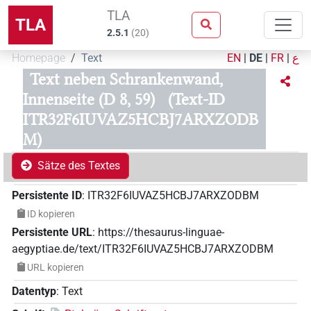
TLA
TLA
2.5.1
(
20
)
Homepage
Text
EN
|
DE
|
FR
|
ع
Text neben Schrankenwand,
Innenseite (D 8, 59)
(Text-ID
ITR32F6IUVAZ5HCBJ7ARXZODB
M)
Sätze des Textes
Persistente ID
:
ITR32F6IUVAZ5HCBJ7ARXZODBM
ID kopieren
Persistente URL
:
https://thesaurus-linguae-
aegyptiae.de/text/ITR32F6IUVAZ5HCBJ7ARXZODBM
URL kopieren
Datentyp
:
Text