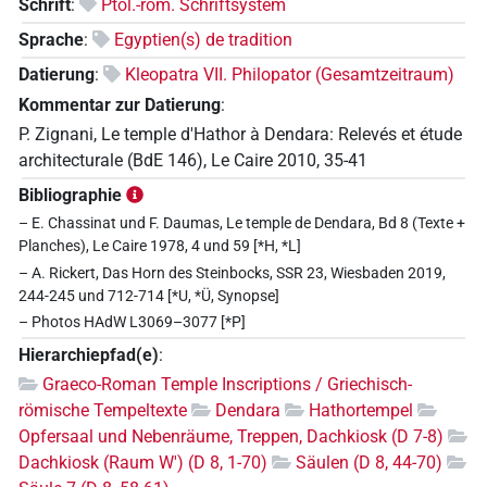
Schrift
:
Ptol.-röm. Schriftsystem
Sprache
:
Egyptien(s) de tradition
Datierung
:
Kleopatra VII. Philopator (Gesamtzeitraum)
Kommentar zur Datierung
:
P. Zignani, Le temple d'Hathor à Dendara: Relevés et étude
architecturale (BdE 146), Le Caire 2010, 35-41
Bibliographie
– E. Chassinat und F. Daumas, Le temple de Dendara, Bd 8 (Texte +
Planches), Le Caire 1978, 4 und 59 [*H, *L]
– A. Rickert, Das Horn des Steinbocks, SSR 23, Wiesbaden 2019,
244-245 und 712-714 [*U, *Ü, Synopse]
– Photos HAdW L3069–3077 [*P]
Hierarchiepfad(e)
:
Graeco-Roman Temple Inscriptions / Griechisch-
römische Tempeltexte
Dendara
Hathortempel
Opfersaal und Nebenräume, Treppen, Dachkiosk (D 7-8)
Dachkiosk (Raum W') (D 8, 1-70)
Säulen (D 8, 44-70)