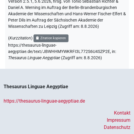
Version 2.5.1, 5.6.2026, hrsg. von Tonio Sebastian Richter &
Daniel A. Werning im Auftrag der Berlin-Brandenburgischen
Akademie der Wissenschaften und Hans-Werner Fischer-Elfert &
Peter Dils im Auftrag der Sächsischen Akademie der
Wissenschaften zu Leipzig (Zugriff am:
8.8.2026
)
(
Kurzzitation
)
Zitation kopieren
https://thesaurus-linguae-
aegyptiae.de/text/JBWHHMYWKRFI3L772S6U4SZP2E,
in
:
Thesaurus Linguae Aegyptiae
(
Zugriff am
:
8.8.2026
)
Thesaurus Linguae Aegyptiae
https://thesaurus-linguae-aegyptiae.de
Kontakt
Impressum
Datenschutz