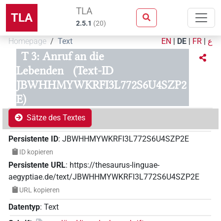
TLA
TLA
2.5.1
(
20
)
Homepage
Text
EN
|
DE
|
FR
|
ع
T 3: Anruf an die
Lebenden
(Text-ID
JBWHHMYWKRFI3L772S6U4SZP2
E)
Sätze des Textes
Persistente ID
:
JBWHHMYWKRFI3L772S6U4SZP2E
ID kopieren
Persistente URL
:
https://thesaurus-linguae-
aegyptiae.de/text/JBWHHMYWKRFI3L772S6U4SZP2E
URL kopieren
Datentyp
:
Text