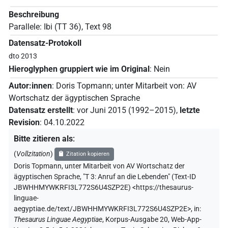
Beschreibung
Parallele: Ibi (TT 36), Text 98
Datensatz-Protokoll
dto 2013
Hieroglyphen gruppiert wie im Original
:
Nein
Autor:innen
:
Doris Topmann
;
unter Mitarbeit von
:
AV
Wortschatz der ägyptischen Sprache
Datensatz erstellt
:
vor Juni 2015 (1992–2015)
,
letzte
Revision
:
04.10.2022
Bitte zitieren als
:
(
Vollzitation
)
Zitation kopieren
Doris Topmann
,
unter Mitarbeit von
AV Wortschatz der
ägyptischen Sprache
,
"T 3: Anruf an die Lebenden" (
Text-ID
JBWHHMYWKRFI3L772S6U4SZP2E
)
<https://thesaurus-
linguae-
aegyptiae.de/text/JBWHHMYWKRFI3L772S6U4SZP2E>
,
in
:
Thesaurus Linguae Aegyptiae
,
Korpus-Ausgabe 20, Web-App-