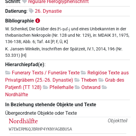
Schrift
:
reguläre Hieroglyphenschrift
Datierung
:
26. Dynastie
Bibliographie
W. Schenkel, Die Gräber des
Pꜣ-ṯnf-j
und eines Unbekannten in der
thebanischen Nekropole (Nr. 128 und Nr. 129), in: MDAIK 31, 1975,
136-138; Abb. 6; Taf. 44 [P, F, Ü, K]
K. Jansen-Winkeln, Inschriften der Spätzeit, IV.1, 2014, 196 (Nr.
53.331) [H]
Hierarchiepfad(e)
:
Funerary Texts / Funeräre Texte
Religiöse Texte aus
Privatgräbern (25.-26. Dynastie)
Theben
Grab des
Patjenfi (TT 128)
Pfeilerhalle
Ostwand
Nordhälfte
In Beziehung stehende Objekte und Texte
Übergeordnete Objekte oder Texte
Nordhälfte
Objektteil
W7EWIRM6QJBRHP4YKNYAGBBUSA