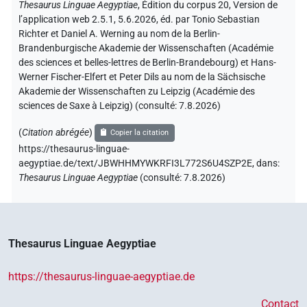
Thesaurus Linguae Aegyptiae
,
Édition du corpus 20, Version de
l’application web 2.5.1, 5.6.2026, éd. par Tonio Sebastian
Richter et Daniel A. Werning au nom de la Berlin-
Brandenburgische Akademie der Wissenschaften (Académie
des sciences et belles-lettres de Berlin-Brandebourg) et Hans-
Werner Fischer-Elfert et Peter Dils au nom de la Sächsische
Akademie der Wissenschaften zu Leipzig (Académie des
sciences de Saxe à Leipzig) (consulté:
7.8.2026
)
(
Citation abrégée
)
Copier la citation
https://thesaurus-linguae-
aegyptiae.de/text/JBWHHMYWKRFI3L772S6U4SZP2E,
dans
:
Thesaurus Linguae Aegyptiae
(
consulté
:
7.8.2026
)
Thesaurus Linguae Aegyptiae
https://thesaurus-linguae-aegyptiae.de
Contact