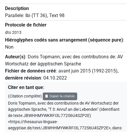
Description
Parallele: Ibi (TT 36), Text 98
Protocole de fichier
dto 2013
Hiéroglyphes codés sans arrangement (séquence pure)
:
Non
Auteur(s)
:
Doris Topmann
;
avec des contributions de
:
AV
Wortschatz der ägyptischen Sprache
Fichier de données créé
:
avant juin 2015 (1992-2015)
,
dernière révision
:
04.10.2022
Citer en tant que
:
(
Citation complète
)
Copier la citation
Doris Topmann
,
avec des contributions de
AV Wortschatz der
ägyptischen Sprache
,
"T 3: Anruf an die Lebenden" (
Identifiant
de texte JBWHHMYWKRFI3L772S6U4SZP2E
)
<https://thesaurus-linguae-
aegyptiae.de/text/JBWHHMYWKRFI3L772S6U4SZP2E>
,
dans
: