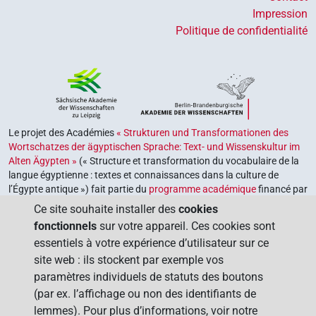
Impression
Politique de confidentialité
Le projet des Académies
« Strukturen und Transformationen des
Wortschatzes der ägyptischen Sprache: Text- und Wissenskultur im
Alten Ägypten »
(« Structure et transformation du vocabulaire de la
langue égyptienne : textes et connaissances dans la culture de
l’Égypte antique ») fait partie du
programme académique
financé par
le gouvernement fédéral et les gouvernements des Länder de la
Ce site souhaite installer des
cookies
République fédérale d’Allemagne, dont le but est de préserver,
fonctionnels
sur votre appareil. Ces cookies sont
retrouver et explorer notre héritage culturel. Le programme est
essentiels à votre expérience d’utilisateur sur ce
coordonné par l’
Union des académies allemandes des sciences et
site web : ils stockent par exemple vos
des lettres
.
paramètres individuels de statuts des boutons
(par ex. l’affichage ou non des identifiants de
lemmes). Pour plus d’informations, voir notre