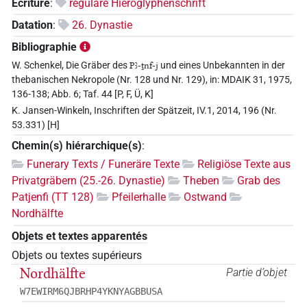
Écriture
:
reguläre Hieroglyphenschrift
Datation
:
26. Dynastie
Bibliographie
W. Schenkel, Die Gräber des
Pꜣ-ṯnf-j
und eines Unbekannten in der
thebanischen Nekropole (Nr. 128 und Nr. 129), in: MDAIK 31, 1975,
136-138; Abb. 6; Taf. 44 [P, F, Ü, K]
K. Jansen-Winkeln, Inschriften der Spätzeit, IV.1, 2014, 196 (Nr.
53.331) [H]
Chemin(s) hiérarchique(s)
:
Funerary Texts / Funeräre Texte
Religiöse Texte aus
Privatgräbern (25.-26. Dynastie)
Theben
Grab des
Patjenfi (TT 128)
Pfeilerhalle
Ostwand
Nordhälfte
Objets et textes apparentés
Objets ou textes supérieurs
Nordhälfte
Partie d’objet
W7EWIRM6QJBRHP4YKNYAGBBUSA