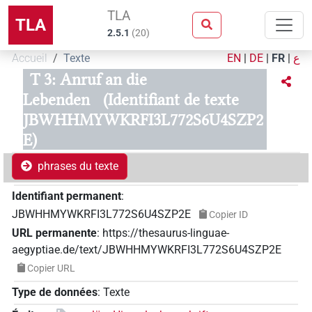
TLA
TLA
2.5.1
(
20
)
Accueil
Texte
EN
|
DE
|
FR
|
ع
T 3: Anruf an die
Lebenden
(Identifiant de texte
JBWHHMYWKRFI3L772S6U4SZP2
E)
phrases du texte
Identifiant permanent
:
JBWHHMYWKRFI3L772S6U4SZP2E
Copier ID
URL permanente
:
https://thesaurus-linguae-
aegyptiae.de/text/JBWHHMYWKRFI3L772S6U4SZP2E
Copier URL
Type de données
:
Texte