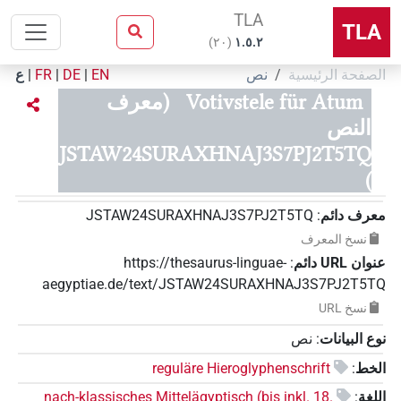
TLA
TLA
)
٢٠
(
۱.٥.٢
الصفحة الرئيسية
نص
EN
|
DE
|
FR
|
ع
Votivstele für Atum
(معرف
النص
JSTAW24SURAXHNAJ3S7PJ2T5TQ
)
معرف دائم
:
JSTAW24SURAXHNAJ3S7PJ2T5TQ
نسخ المعرف
عنوان‏ ‏URL‏ دائم
:
https://thesaurus-linguae-
aegyptiae.de/text/JSTAW24SURAXHNAJ3S7PJ2T5TQ
نسخ‏ ‏URL
نوع البيانات
:
نص
الخط
:
reguläre Hieroglyphenschrift
اللغة
:
nach-klassisches Mittelägyptisch (bis inkl. 18.