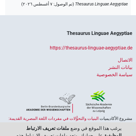
Thesaurus Linguae Aegyptiae
(
تم الوصول
:
٧ أغسطس ٢٠٢٦
)
Thesaurus Linguae Aegyptiae
https://thesaurus-linguae-aegyptiae.de
الاتصال
بيانات النشر
سياسة الخصوصية
مشروع الأكاديميات ‏
البنيات والتحوُّلات في مفردات اللغة المصرية القديمة:
حضارة النصوص والمعرفة في مصر القديمة
هو جزء من
برنامج الاكاديميات
يرغب هذا الموقع في وضع
ملفات تعريف الارتباط
الممول من قبل الحكومة الاتحادية وحكومات الولايات بجمهورية ألمانيا
الوظيفية
على جهازك. وتعد ملفات تعريف الارتباط هذه