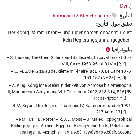
Dyn.)
التأريخ
:
Thutmosis IV. Mencheperure
تعليق حول التأريخ
:
Der König ist mit Thron– und Eigennamen genannt. Es ist
kein Regierungsjahr angegeben.
ببليوغرافيا
– S. Hassan, The Great Sphinx and its Secrets, Excavations at Giza
VIII, Cairo 1953, 95, pl. XLVIa [P, K].
– C. M. Zivie, Giza au deuxième millénaire, BdÉ 70, Le Caire 1976,
151-152 (NE 23) [H, Ü].
– A. Klug, Königliche Stelen in der Zeit von Ahmose bis Amenophis
III, Monumenta Aegyptiaca VIII, Tournhout 2002, 313-314, 526 [*B,
Transkription, *K].
– B.M. Bryan, The Reign of Thutmose IV, Baltimore/London 1991,
217 Anm. 33 [K].
– PM III.1 = B. Porter – R.B.L. Moss – J. Malek, Topographical
Bibliography of Ancient Egyptian Hieroglyphic Texts, Reliefs, and
Paintings, III. Memphis, Part I. Abû Rawâsh to Abûṣîr, Second