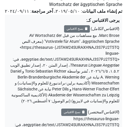
Wortschatz der ägyptischen Sprache
تم إنشاء ملف البيانات
:
٢٠١٩/٠٥/١٠
،
آخر مراجعة
:
٢٠٢٤/٠٩/١١
يرجى الاقتباس كـ
:
(
الاقتباس الكامل
)
نسخ الاقتباس
Marc Brose
،
مع مساهمات من قبل
AV Wortschatz der
ägyptischen Sprache
،
"Votivstele für Atum" (
معرف النص
<https://thesaurus-
)
JSTAW24SURAXHNAJ3S7PJ2T5TQ
linguae-
aegyptiae.de/text/JSTAW24SURAXHNAJ3S7PJ2T5TQ>
،
في
:
Thesaurus Linguae Aegyptiae
،
إصدار المتن ٢٠، إصدار تطبيق الويب
۱.٥.٢، ٢٠٢٦/٦/٥ ، نُشر بواسطة Tonio Sebastian Richter و Daniel
A. Werning نيابة عن Berlin-Brandenburgische Akademie der
Wissenschaften (أكاديمية برلين-براندنبورغ للعلوم والإنسانيات) و
Hans-Werner Fischer-Elfert و Peter Dils نيابة عن Sächsische
Akademie der Wissenschaften zu Leipzig (الأكاديمية الساكسونية
للعلوم والإنسانيات في لايبزيغ) (تم الوصول:
٧ أغسطس ٢٠٢٦
)
(
الاقتباس المختصر
)
نسخ الاقتباس
https://thesaurus-linguae-
aegyptiae.de/text/JSTAW24SURAXHNAJ3S7PJ2T5TQ،
في
: