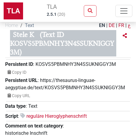
TLA
TLA
2.5.1
(
20
)
Home
Text
EN
|
DE
|
FR
|
ع
Stele K
(Text ID
KOSVS5PBMNHY3N4SSUKNIGGY
3M)
Persistent ID
:
KOSVS5PBMNHY3N4SSUKNIGGY3M
Copy ID
Persistent URL
:
https://thesaurus-linguae-
aegyptiae.de/text/KOSVS5PBMNHY3N4SSUKNIGGY3M
Copy URL
Data type
:
Text
Script
:
reguläre Hieroglyphenschrift
Comment on text category
:
historische Inschrift