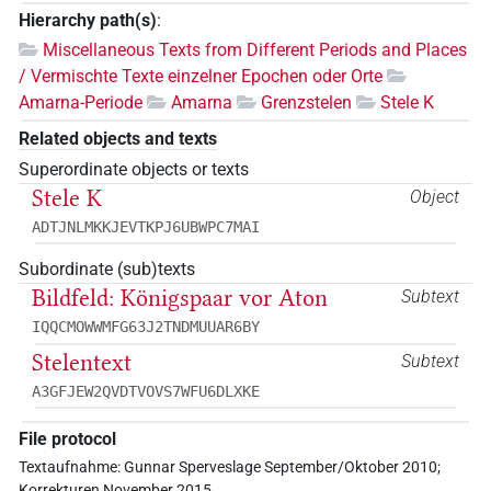
Hierarchy path(s)
:
Miscellaneous Texts from Different Periods and Places
/ Vermischte Texte einzelner Epochen oder Orte
Amarna-Periode
Amarna
Grenzstelen
Stele K
Related objects and texts
Superordinate objects or texts
Stele K
Object
ADTJNLMKKJEVTKPJ6UBWPC7MAI
Subordinate (sub)texts
Bildfeld: Königspaar vor Aton
Subtext
IQQCMOWWMFG63J2TNDMUUAR6BY
Stelentext
Subtext
A3GFJEW2QVDTVOVS7WFU6DLXKE
File protocol
Textaufnahme: Gunnar Sperveslage September/Oktober 2010;
Korrekturen November 2015