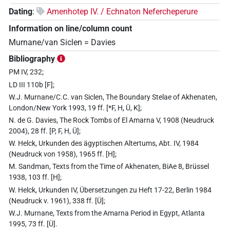
Dating
:
Amenhotep IV. / Echnaton Nefercheperure
Information on line/column count
Murnane/van Siclen = Davies
Bibliography
PM IV, 232;
LD III 110b [F];
W.J. Murnane/C.C. van Siclen, The Boundary Stelae of Akhenaten,
London/New York 1993, 19 ff. [*F, H, Ü, K];
N. de G. Davies, The Rock Tombs of El Amarna V, 1908 (Neudruck
2004), 28 ff. [P, F, H, Ü];
W. Helck, Urkunden des ägyptischen Altertums, Abt. IV, 1984
(Neudruck von 1958), 1965 ff. [H];
M. Sandman, Texts from the Time of Akhenaten, BiAe 8, Brüssel
1938, 103 ff. [H];
W. Helck, Urkunden IV, Übersetzungen zu Heft 17-22, Berlin 1984
(Neudruck v. 1961), 338 ff. [Ü];
W.J. Murnane, Texts from the Amarna Period in Egypt, Atlanta
1995, 73 ff. [Ü].