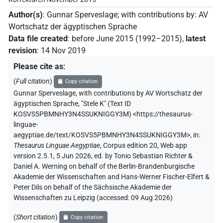
Author(s)
:
Gunnar Sperveslage
;
with contributions by
:
AV
Wortschatz der ägyptischen Sprache
Data file created
:
before June 2015 (1992–2015)
,
latest
revision
:
14 Nov 2019
Please cite as
:
(
Full citation
)
Copy citation
Gunnar Sperveslage
,
with contributions by
AV Wortschatz der
ägyptischen Sprache
,
"Stele K" (
Text ID
KOSVS5PBMNHY3N4SSUKNIGGY3M
)
<https://thesaurus-
linguae-
aegyptiae.de/text/KOSVS5PBMNHY3N4SSUKNIGGY3M>
,
in
:
Thesaurus Linguae Aegyptiae
,
Corpus edition 20, Web app
version 2.5.1, 5 Jun 2026, ed. by Tonio Sebastian Richter &
Daniel A. Werning on behalf of the Berlin-Brandenburgische
Akademie der Wissenschaften and Hans-Werner Fischer-Elfert &
Peter Dils on behalf of the Sächsische Akademie der
Wissenschaften zu Leipzig (accessed:
09 Aug 2026
)
(
Short citation
)
Copy citation