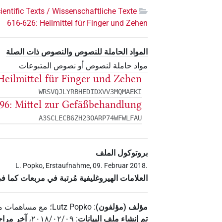
ientific Texts / Wissenschaftliche Texte
616-626: Heilmittel für Finger und Zehen
المواد الحاملة للنصوص والنصوص ذات الصلة
مواد حاملة لنصوص أو نصوص المتبوعات
 Heilmittel für Finger und Zehen
WRSVQJLYRBHEDIDXVV3MQMAEKI
696: Mittel zur Gefäßbehandlung
A3SCLECB6ZH23OARP74WFWLFAU
بروتوكول الملف
L. Popko, Erstaufnahme, 09. Februar 2018.
العلامات الهيروغليفية مُرتبة في مربعات كما ف
مؤلف (مؤلفون)
:
Lutz Popko
؛
مع مساهمات م
تم إنشاء ملف البيانات
:
٢٠١٨/٠٢/٠٩
،
آخر مراج