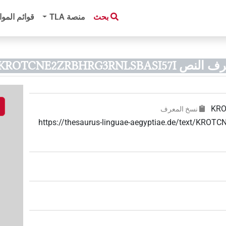
بحث
منصة‏ ‏TLA
قوائم الموا
 KROTCNE2ZRBHRG3RNLSBASI57I)
KRO
نسخ المعرف
https://thesaurus-linguae-aegyptiae.de/text/KR