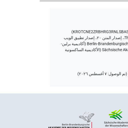
)
Th
،
إصدار المتن ٢٠، إصدار تطبيق الويب
۱.٥.٢، ٢٠٢٦/٦/٥ ، نُشر بواسطة Tonio Sebastian Richter و Daniel A. Werning نيابة عن Berlin-Brandenburgische Akademie der Wissenschaften (أكاديمية برلين-
براندنبورغ للعلوم والإنسانيات) و Hans-Werner Fischer-Elfert و Peter Dils نيابة عن Sächsische Akademie der Wissenschaften zu Leipzig (الأكاديمية الساكسونية
(
تم الوصول
:
٧ أغسطس ٢٠٢٦
)