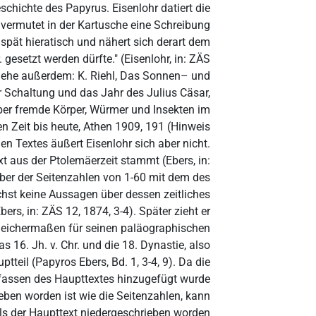
hichte des Papyrus. Eisenlohr datiert die
d vermutet in der Kartusche eine Schreibung
t spät hieratisch und nähert sich derart dem
gesetzt werden dürfte." (Eisenlohr, in: ZÄS
siehe außerdem: K. Riehl, Das Sonnen– und
 Schaltung und das Jahr des Julius Cäsar,
Über fremde Körper, Würmer und Insekten im
n Zeit bis heute, Athen 1909, 191 (Hinweis
en Textes äußert Eisenlohr sich aber nicht.
t aus der Ptolemäerzeit stammt (Ebers, in:
iber der Seitenzahlen von 1-60 mit dem des
chst keine Aussagen über dessen zeitliches
rs, in: ZÄS 12, 1874, 3-4). Später zieht er
gleichermaßen für seinen paläographischen
s 16. Jh. v. Chr. und die 18. Dynastie, also
teil (Papyros Ebers, Bd. 1, 3-4, 9). Da die
assen des Haupttextes hinzugefügt wurde
ben worden ist wie die Seitenzahlen, kann
s der Haupttext niedergeschrieben worden