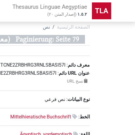
Thesaurus Linguae Aegyptiae
TLA
۱.٥.٢
(
إصدار المتن
٢٠
)
الصفحة الرئيسية
نص
Paginierung: Seite 79
(معرف النص
معرف دائم
:
TCNE2ZRBHRG3RNLSBASI57I
عنوان‏ ‏URL‏ دائم
:
OTCNE2ZRBHRG3RNLSBASI57I
نسخ‏ ‏URL
نوع البيانات
:
نص فرعي
الخط
:
Mittelhieratische Buchschrift
اللغة
:
Ägyptisch, vordemotisch