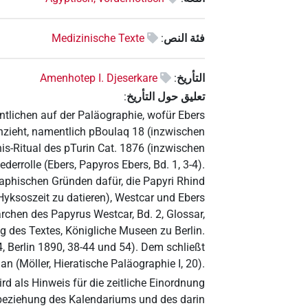
فئة النص
:
Medizinische Texte
التأريخ
:
Amenhotep I. Djeserkare
تعليق حول التأريخ
:
ntlichen auf der Paläographie, wofür Ebers
nzieht, namentlich pBoulaq 18 (inzwischen
his-Ritual des pTurin Cat. 1876 (inzwischen
ederrolle (Ebers, Papyros Ebers, Bd. 1, 3-4).
phischen Gründen dafür, die Papyri Rhind
yksoszeit zu datieren), Westcar und Ebers
rchen des Papyrus Westcar, Bd. 2, Glossar,
 des Textes, Königliche Museen zu Berlin.
 Berlin 1890, 38-44 und 54). Dem schließt
an (Möller, Hieratische Paläographie I, 20).
rd als Hinweis für die zeitliche Einordnung
nbeziehung des Kalendariums und des darin