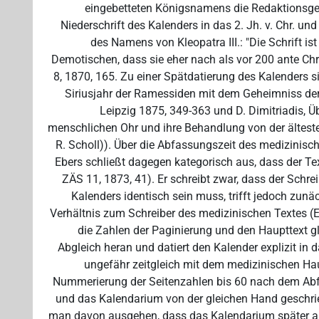
eingebetteten Königsnamens die Redaktionsgesc
Niederschrift des Kalenders in das 2. Jh. v. Chr. un
des Namens von Kleopatra III.: "Die Schrift is
Demotischen, dass sie eher nach als vor 200 ante Chr. 
8, 1870, 165. Zu einer Spätdatierung des Kalenders 
Siriusjahr der Ramessiden mit dem Geheimniss der
Leipzig 1875, 349-363 und D. Dimitriadis, 
menschlichen Ohr und ihre Behandlung von der älteste
R. Scholl)). Über die Abfassungszeit des medizinisch
Ebers schließt dagegen kategorisch aus, dass der Tex
ZÄS 11, 1873, 41). Er schreibt zwar, dass der Schre
Kalenders identisch sein muss, trifft jedoch zunä
Verhältnis zum Schreiber des medizinischen Textes (Ebe
die Zahlen der Paginierung und den Haupttext 
Abgleich heran und datiert den Kalender explizit in da
ungefähr zeitgleich mit dem medizinischen Haupt
Nummerierung der Seitenzahlen bis 60 nach dem Abf
und das Kalendarium von der gleichen Hand geschrie
man davon ausgehen, dass das Kalendarium später al