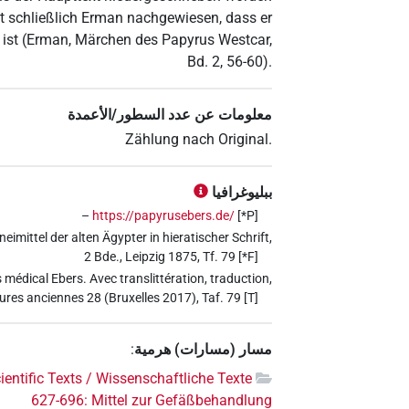
 schließlich Erman nachgewiesen, dass er
 ist (Erman, Märchen des Papyrus Westcar,
Bd. 2, 56-60).
معلومات عن عدد السطور/الأعمدة
Zählung nach Original.
ببليوغرافيا
–
https://papyrusebers.de/
[*P]
imittel der alten Ägypter in hieratischer Schrift,
2 Bde., Leipzig 1875, Tf. 79 [*F]
médical Ebers. Avec translittération, traduction,
tures anciennes 28 (Bruxelles 2017), Taf. 79 [T]
مسار (مسارات) هرمية
:
ientific Texts / Wissenschaftliche Texte
627-696: Mittel zur Gefäßbehandlung