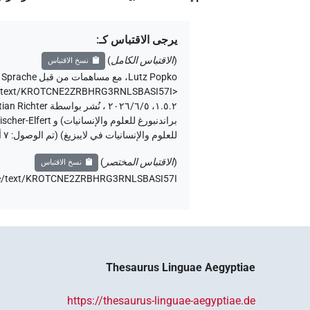
يرجى الاقتباس كـ
:
(
الاقتباس الكامل
)
نسخ الاقتباس
Lutz Popko
،
مع مساهمات من قبل
 Sprache
e.de/text/KROTCNE2ZRBHRG3RNLSBASI57I>
للعلوم والإنسانيات في لايبزيغ) (تم الوصول:
٧ أغسطس ٢٠٢٦
(
الاقتباس المختصر
)
نسخ الاقتباس
e.de/text/KROTCNE2ZRBHRG3RNLSBASI57I،
Thesaurus Linguae Aegyptiae
https://thesaurus-linguae-aegyptiae.de