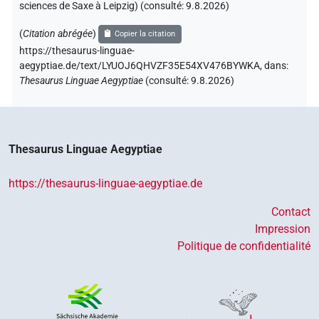
sciences de Saxe à Leipzig) (consulté:
9.8.2026
)
(
Citation abrégée
)
Copier la citation
https://thesaurus-linguae-
aegyptiae.de/text/LYUOJ6QHVZF35E54XV476BYWKA,
dans
:
Thesaurus Linguae Aegyptiae
(
consulté
:
9.8.2026
)
Thesaurus Linguae Aegyptiae
https://thesaurus-linguae-aegyptiae.de
Contact
Impression
Politique de confidentialité