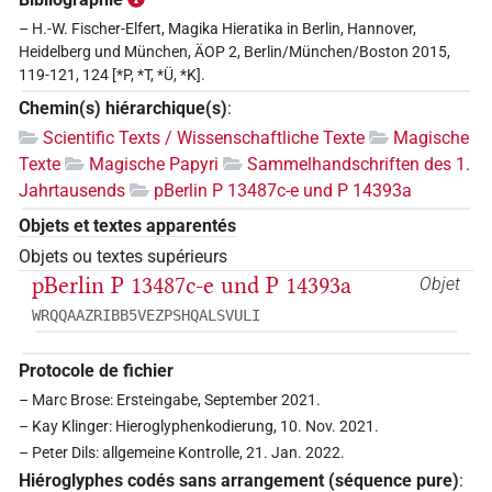
– H.-W. Fischer-Elfert, Magika Hieratika in Berlin, Hannover,
Heidelberg und München, ÄOP 2, Berlin/München/Boston 2015,
119-121, 124 [*P, *T, *Ü, *K].
Chemin(s) hiérarchique(s)
:
Scientific Texts / Wissenschaftliche Texte
Magische
Texte
Magische Papyri
Sammelhandschriften des 1.
Jahrtausends
pBerlin P 13487c-e und P 14393a
Objets et textes apparentés
Objets ou textes supérieurs
pBerlin P 13487c-e und P 14393a
Objet
WRQQAAZRIBB5VEZPSHQALSVULI
Protocole de fichier
– Marc Brose: Ersteingabe, September 2021.
– Kay Klinger: Hieroglyphenkodierung, 10. Nov. 2021.
– Peter Dils: allgemeine Kontrolle, 21. Jan. 2022.
Hiéroglyphes codés sans arrangement (séquence pure)
: