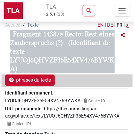
TLA
TLA
2.5.1
(
20
)
Accueil
Texte
EN
|
DE
|
FR
|
ع
Fragment 14387e Recto: Rest eines
Zauberspruchs (?)
(Identifiant de
texte
LYUOJ6QHVZF35E54XV476BYWK
A)
phrases du texte
Identifiant permanent
:
LYUOJ6QHVZF35E54XV476BYWKA
Copier ID
URL permanente
:
https://thesaurus-linguae-
aegyptiae.de/text/LYUOJ6QHVZF35E54XV476BYWKA
Copier URL