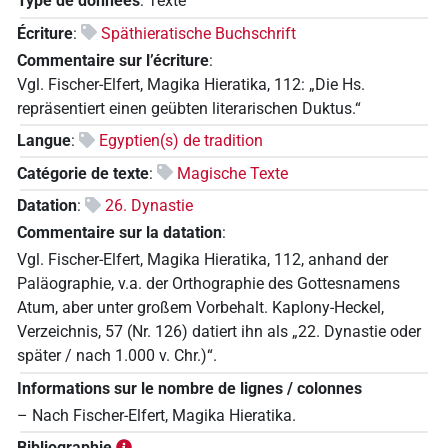
Type de données
:
Texte
Écriture
:
Späthieratische Buchschrift
Commentaire sur l’écriture
:
Vgl. Fischer-Elfert, Magika Hieratika, 112: „Die Hs.
repräsentiert einen geübten literarischen Duktus.“
Langue
:
Egyptien(s) de tradition
Catégorie de texte
:
Magische Texte
Datation
:
26. Dynastie
Commentaire sur la datation
:
Vgl. Fischer-Elfert, Magika Hieratika, 112, anhand der
Paläographie, v.a. der Orthographie des Gottesnamens
Atum, aber unter großem Vorbehalt. Kaplony-Heckel,
Verzeichnis, 57 (Nr. 126) datiert ihn als „22. Dynastie oder
später / nach 1.000 v. Chr.)“.
Informations sur le nombre de lignes / colonnes
– Nach Fischer-Elfert, Magika Hieratika.
Bibliographie