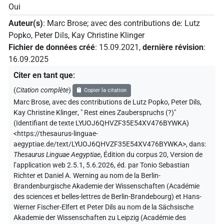
Oui
Auteur(s)
:
Marc Brose
;
avec des contributions de
:
Lutz
Popko
,
Peter Dils
,
Kay Christine Klinger
Fichier de données créé
:
15.09.2021
,
dernière révision
:
16.09.2025
Citer en tant que
:
(
Citation complète
)
Copier la citation
Marc Brose
,
avec des contributions de
Lutz Popko
,
Peter Dils
,
Kay Christine Klinger
,
" Rest eines Zauberspruchs (?)"
(
Identifiant de texte LYUOJ6QHVZF35E54XV476BYWKA
)
<https://thesaurus-linguae-
aegyptiae.de/text/LYUOJ6QHVZF35E54XV476BYWKA>
,
dans
:
Thesaurus Linguae Aegyptiae
,
Édition du corpus 20, Version de
l’application web 2.5.1, 5.6.2026, éd. par Tonio Sebastian
Richter et Daniel A. Werning au nom de la Berlin-
Brandenburgische Akademie der Wissenschaften (Académie
des sciences et belles-lettres de Berlin-Brandebourg) et Hans-
Werner Fischer-Elfert et Peter Dils au nom de la Sächsische
Akademie der Wissenschaften zu Leipzig (Académie des