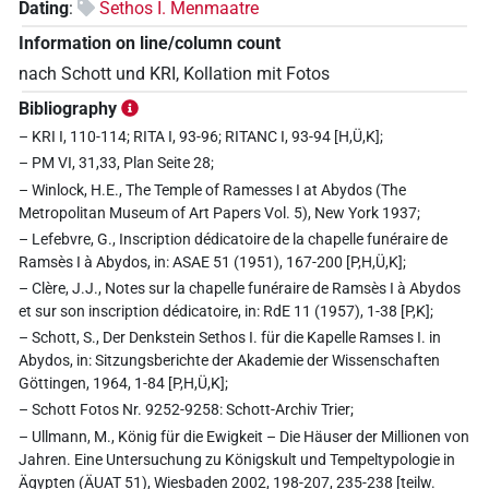
Dating
:
Sethos I. Menmaatre
Information on line/column count
nach Schott und KRI, Kollation mit Fotos
Bibliography
– KRI I, 110-114; RITA I, 93-96; RITANC I, 93-94 [H,Ü,K];
– PM VI, 31,33, Plan Seite 28;
– Winlock, H.E., The Temple of Ramesses I at Abydos (The
Metropolitan Museum of Art Papers Vol. 5), New York 1937;
– Lefebvre, G., Inscription dédicatoire de la chapelle funéraire de
Ramsès I à Abydos, in: ASAE 51 (1951), 167-200 [P,H,Ü,K];
– Clère, J.J., Notes sur la chapelle funéraire de Ramsès I à Abydos
et sur son inscription dédicatoire, in: RdE 11 (1957), 1-38 [P,K];
– Schott, S., Der Denkstein Sethos I. für die Kapelle Ramses I. in
Abydos, in: Sitzungsberichte der Akademie der Wissenschaften
Göttingen, 1964, 1-84 [P,H,Ü,K];
– Schott Fotos Nr. 9252-9258: Schott-Archiv Trier;
– Ullmann, M., König für die Ewigkeit – Die Häuser der Millionen von
Jahren. Eine Untersuchung zu Königskult und Tempeltypologie in
Ägypten (ÄUAT 51), Wiesbaden 2002, 198-207, 235-238 [teilw.