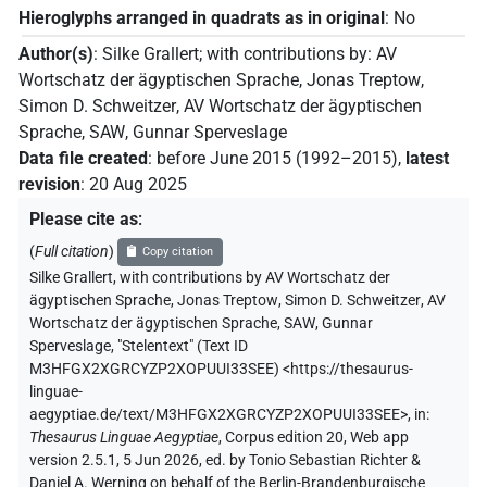
Hieroglyphs arranged in quadrats as in original
:
No
Author(s)
:
Silke Grallert
;
with contributions by
:
AV
Wortschatz der ägyptischen Sprache
,
Jonas Treptow
,
Simon D. Schweitzer
,
AV Wortschatz der ägyptischen
Sprache, SAW
,
Gunnar Sperveslage
Data file created
:
before June 2015 (1992–2015)
,
latest
revision
:
20 Aug 2025
Please cite as
:
(
Full citation
)
Copy citation
Silke Grallert
,
with contributions by
AV Wortschatz der
ägyptischen Sprache
,
Jonas Treptow
,
Simon D. Schweitzer
,
AV
Wortschatz der ägyptischen Sprache, SAW
,
Gunnar
Sperveslage
,
"Stelentext" (
Text ID
M3HFGX2XGRCYZP2XOPUUI33SEE
)
<https://thesaurus-
linguae-
aegyptiae.de/text/M3HFGX2XGRCYZP2XOPUUI33SEE>
,
in
:
Thesaurus Linguae Aegyptiae
,
Corpus edition 20, Web app
version 2.5.1, 5 Jun 2026, ed. by Tonio Sebastian Richter &
Daniel A. Werning on behalf of the Berlin-Brandenburgische