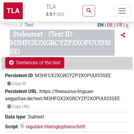
TLA
TLA
2.5.1
(
20
)
Home
Text
EN
|
DE
|
FR
|
ع
Stelentext
(Text ID
M3HFGX2XGRCYZP2XOPUUI33S
EE)
Sentences of the text
Persistent ID
:
M3HFGX2XGRCYZP2XOPUUI33SEE
Copy ID
Persistent URL
:
https://thesaurus-linguae-
aegyptiae.de/text/M3HFGX2XGRCYZP2XOPUUI33SEE
Copy URL
Data type
:
Subtext
Script
:
reguläre Hieroglyphenschrift