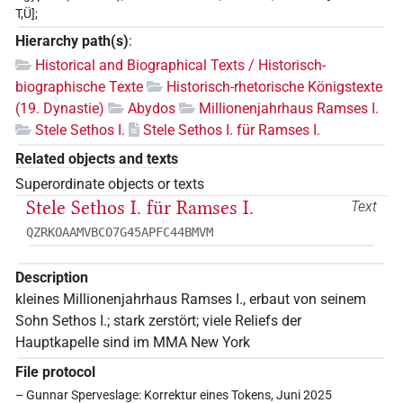
T,Ü];
Hierarchy path(s)
:
Historical and Biographical Texts / Historisch-
biographische Texte
Historisch-rhetorische Königstexte
(19. Dynastie)
Abydos
Millionenjahrhaus Ramses I.
Stele Sethos I.
Stele Sethos I. für Ramses I.
Related objects and texts
Superordinate objects or texts
Stele Sethos I. für Ramses I.
Text
QZRKOAAMVBCO7G45APFC44BMVM
Description
kleines Millionenjahrhaus Ramses I., erbaut von seinem
Sohn Sethos I.; stark zerstört; viele Reliefs der
Hauptkapelle sind im MMA New York
File protocol
– Gunnar Sperveslage: Korrektur eines Tokens, Juni 2025