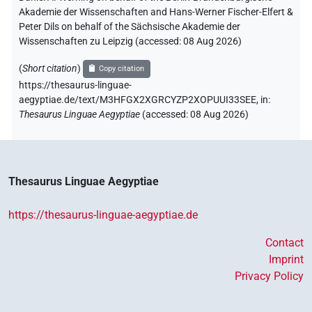
Akademie der Wissenschaften and Hans-Werner Fischer-Elfert &
Peter Dils on behalf of the Sächsische Akademie der
Wissenschaften zu Leipzig (accessed:
08 Aug 2026
)
(
Short citation
)
Copy citation
https://thesaurus-linguae-
aegyptiae.de/text/M3HFGX2XGRCYZP2XOPUUI33SEE,
in
:
Thesaurus Linguae Aegyptiae
(
accessed
:
08 Aug 2026
)
Thesaurus Linguae Aegyptiae
https://thesaurus-linguae-aegyptiae.de
Contact
Imprint
Privacy Policy