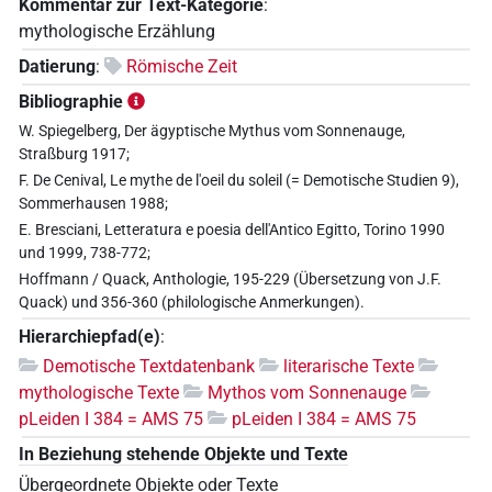
Kommentar zur Text-Kategorie
:
mythologische Erzählung
Datierung
:
Römische Zeit
Bibliographie
W. Spiegelberg, Der ägyptische Mythus vom Sonnenauge,
Straßburg 1917;
F. De Cenival, Le mythe de l'oeil du soleil (= Demotische Studien 9),
Sommerhausen 1988;
E. Bresciani, Letteratura e poesia dell'Antico Egitto, Torino 1990
und 1999, 738-772;
Hoffmann / Quack, Anthologie, 195-229 (Übersetzung von J.F.
Quack) und 356-360 (philologische Anmerkungen).
Hierarchiepfad(e)
:
Demotische Textdatenbank
literarische Texte
mythologische Texte
Mythos vom Sonnenauge
pLeiden I 384 = AMS 75
pLeiden I 384 = AMS 75
In Beziehung stehende Objekte und Texte
Übergeordnete Objekte oder Texte