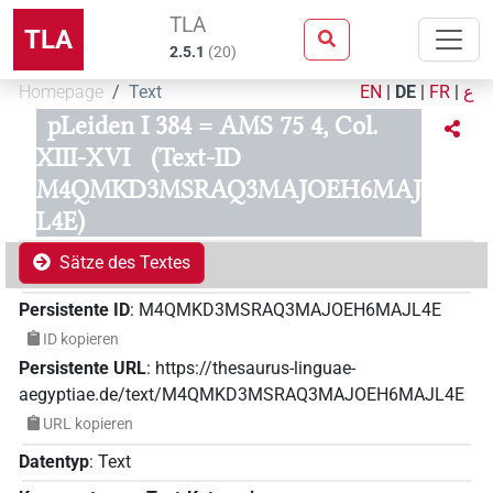
TLA
TLA
2.5.1
(
20
)
Homepage
Text
EN
|
DE
|
FR
|
ع
pLeiden I 384 = AMS 75 4, Col.
XIII-XVI
(Text-ID
M4QMKD3MSRAQ3MAJOEH6MAJ
L4E)
Sätze des Textes
Persistente ID
:
M4QMKD3MSRAQ3MAJOEH6MAJL4E
ID kopieren
Persistente URL
:
https://thesaurus-linguae-
aegyptiae.de/text/M4QMKD3MSRAQ3MAJOEH6MAJL4E
URL kopieren
Datentyp
:
Text