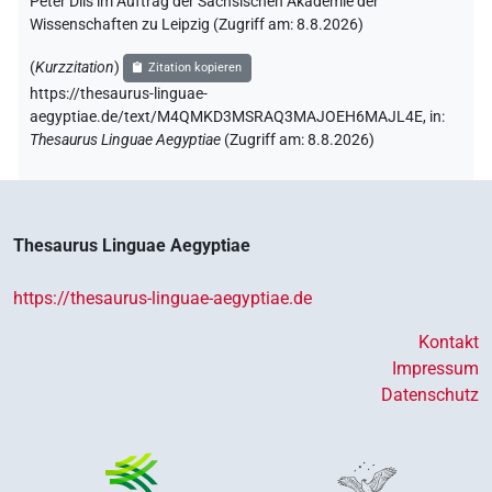
Peter Dils im Auftrag der Sächsischen Akademie der
Wissenschaften zu Leipzig (Zugriff am:
8.8.2026
)
(
Kurzzitation
)
Zitation kopieren
https://thesaurus-linguae-
aegyptiae.de/text/M4QMKD3MSRAQ3MAJOEH6MAJL4E,
in
:
Thesaurus Linguae Aegyptiae
(
Zugriff am
:
8.8.2026
)
Thesaurus Linguae Aegyptiae
https://thesaurus-linguae-aegyptiae.de
Kontakt
Impressum
Datenschutz