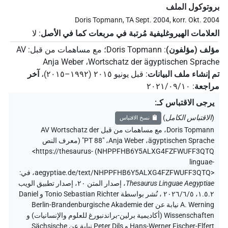
بروتوكول الملف
Doris Topmann, TA Sept. 2004, korr. Okt. 2004
العلامات الهيروغليفية مُرتبة في مربعات كما في الأصل
:
لا
مؤلف (مؤلفون)
:
Doris Topmann
؛
مع مساهمات من قبل
:
AV
Anja Weber
،
Wortschatz der ägyptischen Sprache
تم إنشاء ملف البيانات
:
قبل يونيو ۲۰۱٥ (۱۹۹۲–۲۰۱٥)
،
آخر
مراجعة
:
٢٠٢١/٠٩/١٠
يرجى الاقتباس كـ
:
(
الاقتباس الكامل
)
نسخ الاقتباس
Doris Topmann
،
مع مساهمات من قبل
AV Wortschatz der
ägyptischen Sprache
،
Anja Weber
،
"PT 88" (
معرف النص
<https://thesaurus-
)
NHPPFHB6Y5ALXG4FZFWUFF3QTQ
linguae-
aegyptiae.de/text/NHPPFHB6Y5ALXG4FZFWUFF3QTQ>
،
في
:
Thesaurus Linguae Aegyptiae
،
إصدار المتن ٢٠، إصدار تطبيق الويب
۱.٥.٢، ٢٠٢٦/٦/٥ ، نُشر بواسطة Tonio Sebastian Richter و Daniel
A. Werning نيابة عن Berlin-Brandenburgische Akademie der
Wissenschaften (أكاديمية برلين-براندنبورغ للعلوم والإنسانيات) و
Hans-Werner Fischer-Elfert و Peter Dils نيابة عن Sächsische