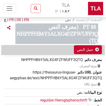
TLA
TLA
)
٢٠
(
۱.٥.٢
الصفحة الرئيسية
نص
EN
|
DE
|
FR
|
ع
PT 88
(معرف النص
NHPPFHB6Y5ALXG4FZFWUFF3Q
TQ)
جمل النص
معرف دائم
:
NHPPFHB6Y5ALXG4FZFWUFF3QTQ
نسخ المعرف
عنوان‏ ‏URL‏ دائم
:
https://thesaurus-linguae-
aegyptiae.de/text/NHPPFHB6Y5ALXG4FZFWUFF3QTQ
نسخ‏ ‏URL
نوع البيانات
:
نص
الخط
:
reguläre Hieroglyphenschrift