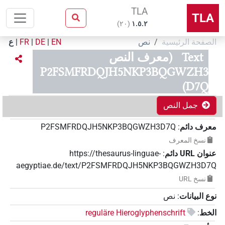
TLA
TLA
)
٢٠
(
۱.٥.٢
الصفحة الرئيسية
نص
EN
|
DE
|
FR
|
ع
Text
(معرف النص
P2FSMFRDQJH5NKP3BQGWZH3
D7Q)
جمل النص
معرف دائم
:
P2FSMFRDQJH5NKP3BQGWZH3D7Q
نسخ المعرف
عنوان‏ ‏URL‏ دائم
:
https://thesaurus-linguae-
aegyptiae.de/text/P2FSMFRDQJH5NKP3BQGWZH3D7Q
نسخ‏ ‏URL
نوع البيانات
:
نص
الخط
:
reguläre Hieroglyphenschrift