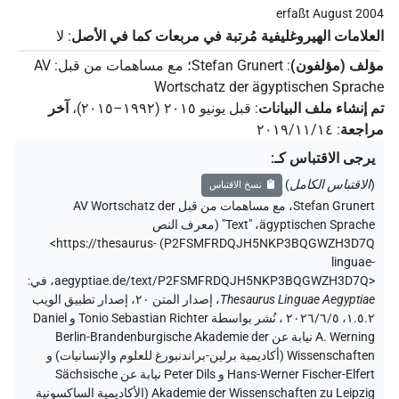
erfaßt August 2004
العلامات الهيروغليفية مُرتبة في مربعات كما في الأصل
:
لا
مؤلف (مؤلفون)
:
Stefan Grunert
؛
مع مساهمات من قبل
:
AV
Wortschatz der ägyptischen Sprache
تم إنشاء ملف البيانات
:
قبل يونيو ۲۰۱٥ (۱۹۹۲–۲۰۱٥)
،
آخر
مراجعة
:
٢٠١٩/١١/١٤
يرجى الاقتباس كـ
:
(
الاقتباس الكامل
)
نسخ الاقتباس
Stefan Grunert
،
مع مساهمات من قبل
AV Wortschatz der
ägyptischen Sprache
،
"Text" (
معرف النص
<https://thesaurus-
)
P2FSMFRDQJH5NKP3BQGWZH3D7Q
linguae-
aegyptiae.de/text/P2FSMFRDQJH5NKP3BQGWZH3D7Q>
،
في
:
Thesaurus Linguae Aegyptiae
،
إصدار المتن ٢٠، إصدار تطبيق الويب
۱.٥.٢، ٢٠٢٦/٦/٥ ، نُشر بواسطة Tonio Sebastian Richter و Daniel
A. Werning نيابة عن Berlin-Brandenburgische Akademie der
Wissenschaften (أكاديمية برلين-براندنبورغ للعلوم والإنسانيات) و
Hans-Werner Fischer-Elfert و Peter Dils نيابة عن Sächsische
Akademie der Wissenschaften zu Leipzig (الأكاديمية الساكسونية