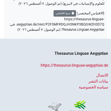
للعلوم والإنسانيات في لايبزيغ) (تم الوصول:
٧ أغسطس ٢٠٢٦
)
(
الاقتباس المختصر
)
نسخ الاقتباس
https://thesaurus-linguae-
aegyptiae.de/text/P2FSMFRDQJH5NKP3BQGWZH3D7Q،
في
:
Thesaurus Linguae Aegyptiae
(
تم الوصول
:
٧ أغسطس ٢٠٢٦
)
Thesaurus Linguae Aegyptiae
https://thesaurus-linguae-aegyptiae.de
الاتصال
بيانات النشر
سياسة الخصوصية