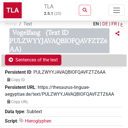
TLA
TLA
2.5.1
(
20
)
Home
Text
EN
|
DE
|
FR
|
ع
Vogelfang
(Text ID
PULZWYYJAVAQBIOFQAVFZTZ6
AA)
Sentences of the text
Persistent ID
:
PULZWYYJAVAQBIOFQAVFZTZ6AA
Copy ID
Persistent URL
:
https://thesaurus-linguae-
aegyptiae.de/text/PULZWYYJAVAQBIOFQAVFZTZ6AA
Copy URL
Data type
:
Subtext
Script
:
Hieroglyphen