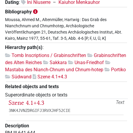
Dating
:
Ini Niuserre
–
Kaiuhor Menkauhor
Bibliography
Moussa, Ahmed M., Altenmüller, Hartwig : Das Grab des
Nianchchnum und Chnumhotep, Archäologische
Veröffentlichungen 21, Deutsches Archäologisches Institut, Abt.
Kairo, Mainz 1977, 55-61, Taf. 3-5, Abb. 4-6 [P, F, U, Ü, K]
Hierarchy path(s)
:
Tomb Inscriptions / Grabinschriften
Grabinschriften
des Alten Reiches
Sakkara
Unas-Friedhof
Mastaba des Nianch-Chnum und Chnum-hotep
Portiko
Südwand
Szene 4.1+4.3
Related objects and texts
Superordinate objects or texts
Szene 4.1+4.3
Text
3NK4JVNZDRGIFJ3RVXJHF52CIE
Description
PM III 641-644