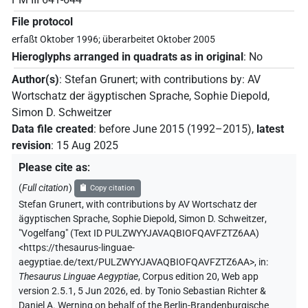
File protocol
erfaßt Oktober 1996; überarbeitet Oktober 2005
Hieroglyphs arranged in quadrats as in original
:
No
Author(s)
:
Stefan Grunert
;
with contributions by
:
AV
Wortschatz der ägyptischen Sprache
,
Sophie Diepold
,
Simon D. Schweitzer
Data file created
:
before June 2015 (1992–2015)
,
latest
revision
:
15 Aug 2025
Please cite as
:
(
Full citation
)
Copy citation
Stefan Grunert
,
with contributions by
AV Wortschatz der
ägyptischen Sprache
,
Sophie Diepold
,
Simon D. Schweitzer
,
"Vogelfang" (
Text ID PULZWYYJAVAQBIOFQAVFZTZ6AA
)
<https://thesaurus-linguae-
aegyptiae.de/text/PULZWYYJAVAQBIOFQAVFZTZ6AA>
,
in
:
Thesaurus Linguae Aegyptiae
,
Corpus edition 20, Web app
version 2.5.1, 5 Jun 2026, ed. by Tonio Sebastian Richter &
Daniel A. Werning on behalf of the Berlin-Brandenburgische