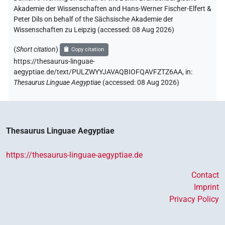
Akademie der Wissenschaften and Hans-Werner Fischer-Elfert &
Peter Dils on behalf of the Sächsische Akademie der
Wissenschaften zu Leipzig (accessed:
08 Aug 2026
)
(
Short citation
)
Copy citation
https://thesaurus-linguae-
aegyptiae.de/text/PULZWYYJAVAQBIOFQAVFZTZ6AA,
in
:
Thesaurus Linguae Aegyptiae
(
accessed
:
08 Aug 2026
)
Thesaurus Linguae Aegyptiae
https://thesaurus-linguae-aegyptiae.de
Contact
Imprint
Privacy Policy