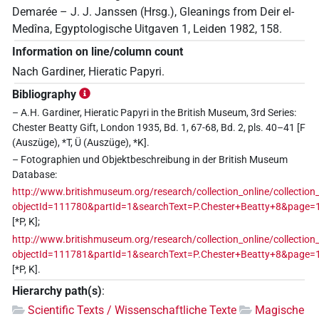
Demarée – J. J. Janssen (Hrsg.), Gleanings from Deir el-
Medîna, Egyptologische Uitgaven 1, Leiden 1982, 158.
Information on line/column count
Nach Gardiner, Hieratic Papyri.
Bibliography
– A.H. Gardiner, Hieratic Papyri in the British Museum, 3rd Series:
Chester Beatty Gift, London 1935, Bd. 1, 67-68, Bd. 2, pls. 40–41 [F
(Auszüge), *T, Ü (Auszüge), *K].
– Fotographien und Objektbeschreibung in der British Museum
Database:
http://www.britishmuseum.org/research/collection_online/collection_
objectId=111780&partId=1&searchText=P.Chester+Beatty+8&page=
[*P, K];
http://www.britishmuseum.org/research/collection_online/collection_
objectId=111781&partId=1&searchText=P.Chester+Beatty+8&page=
[*P, K].
Hierarchy path(s)
:
Scientific Texts / Wissenschaftliche Texte
Magische