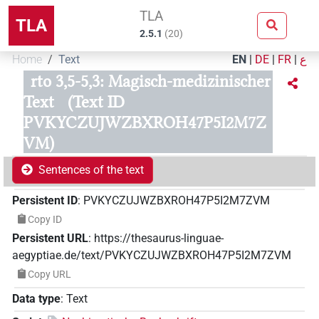
TLA
TLA
2.5.1
(
20
)
Home
Text
EN
|
DE
|
FR
|
ع
rto 3,5-5,3: Magisch-medizinischer
Text
(Text ID
PVKYCZUJWZBXROH47P5I2M7Z
VM)
Sentences of the text
Persistent ID
:
PVKYCZUJWZBXROH47P5I2M7ZVM
Copy ID
Persistent URL
:
https://thesaurus-linguae-
aegyptiae.de/text/PVKYCZUJWZBXROH47P5I2M7ZVM
Copy URL
Data type
:
Text