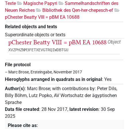
Texte
Magische Papyri
Sammelhandschriften des
Neuen Reiches
Bibliothek des Qen-her-chepesch-ef
pChester Beatty VIII = pBM EA 10688
Related objects and texts
Superordinate objects or texts
pChester Beatty VIII = pBM EA 10688
Object
XVZPHZNM3FETXEVGTRQIWDBTGU
File protocol
– Marc Brose, Ersteingabe, November 2017
Hieroglyphs arranged in quadrats as in original
:
Yes
Author(s)
:
Marc Brose
;
with contributions by
:
Peter Dils
,
Billy Böhm
,
Lutz Popko
,
AV Wortschatz der ägyptischen
Sprache
Data file created
:
28 Nov 2017
,
latest revision
:
30 Sep
2025
Please cite as
: