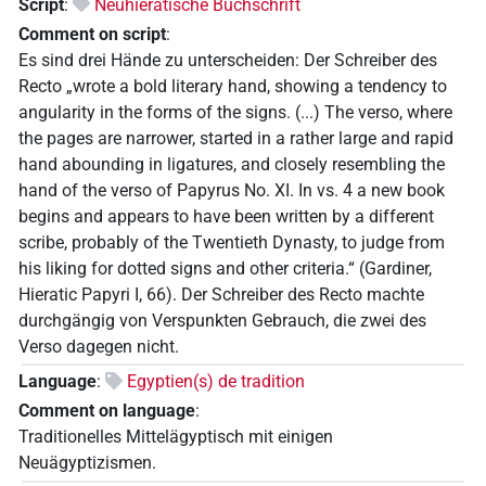
Script
:
Neuhieratische Buchschrift
Comment on script
:
Es sind drei Hände zu unterscheiden: Der Schreiber des
Recto „wrote a bold literary hand, showing a tendency to
angularity in the forms of the signs. (...) The verso, where
the pages are narrower, started in a rather large and rapid
hand abounding in ligatures, and closely resembling the
hand of the verso of Papyrus No. XI. In vs. 4 a new book
begins and appears to have been written by a different
scribe, probably of the Twentieth Dynasty, to judge from
his liking for dotted signs and other criteria.“ (Gardiner,
Hieratic Papyri I, 66). Der Schreiber des Recto machte
durchgängig von Verspunkten Gebrauch, die zwei des
Verso dagegen nicht.
Language
:
Egyptien(s) de tradition
Comment on language
:
Traditionelles Mittelägyptisch mit einigen
Neuägyptizismen.