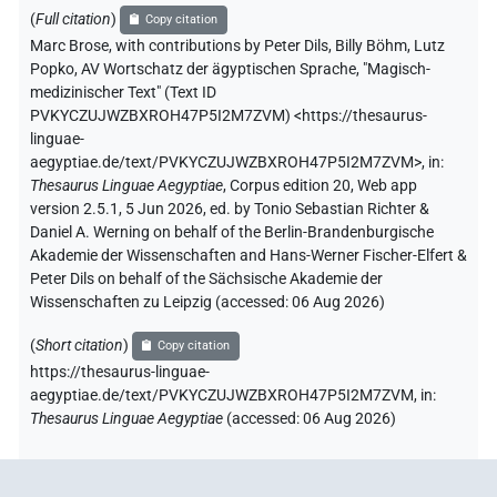
(
Full citation
)
Copy citation
Marc Brose
,
with contributions by
Peter Dils
,
Billy Böhm
,
Lutz
Popko
,
AV Wortschatz der ägyptischen Sprache
,
"Magisch-
medizinischer Text" (
Text ID
PVKYCZUJWZBXROH47P5I2M7ZVM
)
<https://thesaurus-
linguae-
aegyptiae.de/text/PVKYCZUJWZBXROH47P5I2M7ZVM>
,
in
:
Thesaurus Linguae Aegyptiae
,
Corpus edition 20, Web app
version 2.5.1, 5 Jun 2026, ed. by Tonio Sebastian Richter &
Daniel A. Werning on behalf of the Berlin-Brandenburgische
Akademie der Wissenschaften and Hans-Werner Fischer-Elfert &
Peter Dils on behalf of the Sächsische Akademie der
Wissenschaften zu Leipzig (accessed:
06 Aug 2026
)
(
Short citation
)
Copy citation
https://thesaurus-linguae-
aegyptiae.de/text/PVKYCZUJWZBXROH47P5I2M7ZVM,
in
:
Thesaurus Linguae Aegyptiae
(
accessed
:
06 Aug 2026
)