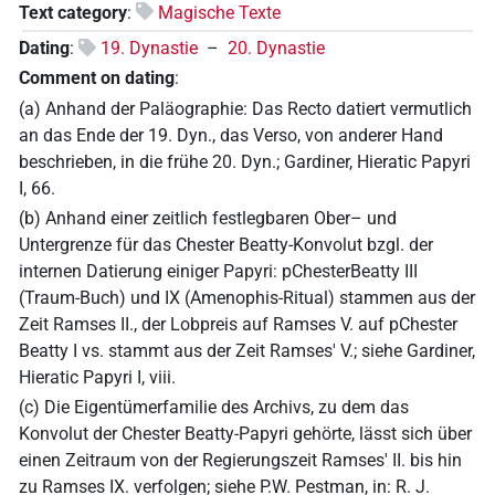
Text category
:
Magische Texte
Dating
:
19. Dynastie
–
20. Dynastie
Comment on dating
:
(a) Anhand der Paläographie: Das Recto datiert vermutlich
an das Ende der 19. Dyn., das Verso, von anderer Hand
beschrieben, in die frühe 20. Dyn.; Gardiner, Hieratic Papyri
I, 66.
(b) Anhand einer zeitlich festlegbaren Ober– und
Untergrenze für das Chester Beatty-Konvolut bzgl. der
internen Datierung einiger Papyri: pChesterBeatty III
(Traum-Buch) und IX (Amenophis-Ritual) stammen aus der
Zeit Ramses II., der Lobpreis auf Ramses V. auf pChester
Beatty I vs. stammt aus der Zeit Ramses' V.; siehe Gardiner,
Hieratic Papyri I, viii.
(c) Die Eigentümerfamilie des Archivs, zu dem das
Konvolut der Chester Beatty-Papyri gehörte, lässt sich über
einen Zeitraum von der Regierungszeit Ramses' II. bis hin
zu Ramses IX. verfolgen; siehe P.W. Pestman, in: R. J.