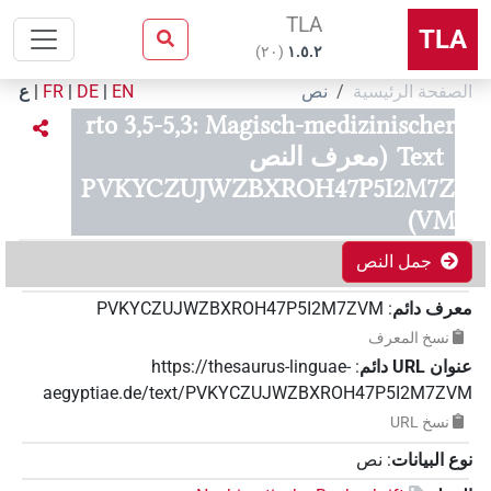
TLA
TLA
)
٢٠
(
۱.٥.٢
الصفحة الرئيسية
نص
EN
|
DE
|
FR
|
ع
rto 3,5-5,3: Magisch-medizinischer
Text
(معرف النص
PVKYCZUJWZBXROH47P5I2M7Z
VM)
جمل النص
معرف دائم
:
PVKYCZUJWZBXROH47P5I2M7ZVM
نسخ المعرف
عنوان‏ ‏URL‏ دائم
:
https://thesaurus-linguae-
aegyptiae.de/text/PVKYCZUJWZBXROH47P5I2M7ZVM
نسخ‏ ‏URL
نوع البيانات
:
نص