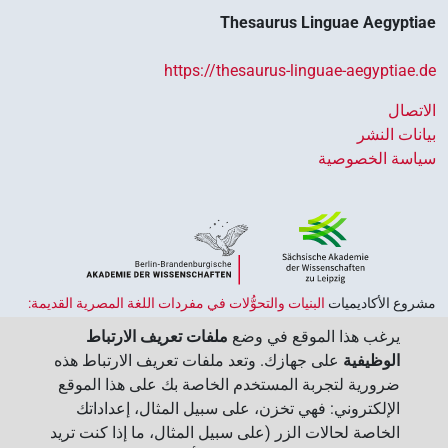
Thesaurus Linguae Aegyptiae
https://thesaurus-linguae-aegyptiae.de
الاتصال
بيانات النشر
سياسة الخصوصية
مشروع الأكاديميات ‏
البنيات والتحوُّلات في مفردات اللغة المصرية القديمة:
حضارة النصوص والمعرفة في مصر القديمة
هو جزء من
برنامج الاكاديميات
يرغب هذا الموقع في وضع
ملفات تعريف الارتباط
الممول من قبل الحكومة الاتحادية وحكومات الولايات بجمهورية ألمانيا
الوظيفية
على جهازك. وتعد ملفات تعريف الارتباط هذه
الاتحادية، وهو يهدف إلى الحفاظ على تراثنا الثقافي واسترجاعه واستكشافه.
ضرورية لتجربة المستخدم الخاصة بك على هذا الموقع
يُنسَّق البرنامج من قِبل
اتحاد الأكاديميات الألمانية للعلوم والإنسانيات
‏.
الإلكتروني: فهي تخزن، على سبيل المثال، إعداداتك
الخاصة لحالات الزر (على سبيل المثال، ما إذا كنت تريد