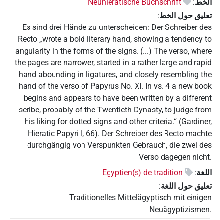
الخط
:
Neuhieratische Buchschrift
تعليق حول الخط
:
Es sind drei Hände zu unterscheiden: Der Schreiber des
Recto „wrote a bold literary hand, showing a tendency to
angularity in the forms of the signs. (...) The verso, where
the pages are narrower, started in a rather large and rapid
hand abounding in ligatures, and closely resembling the
hand of the verso of Papyrus No. XI. In vs. 4 a new book
begins and appears to have been written by a different
scribe, probably of the Twentieth Dynasty, to judge from
his liking for dotted signs and other criteria.“ (Gardiner,
Hieratic Papyri I, 66). Der Schreiber des Recto machte
durchgängig von Verspunkten Gebrauch, die zwei des
Verso dagegen nicht.
اللغة
:
Egyptien(s) de tradition
تعليق حول اللغة
:
Traditionelles Mittelägyptisch mit einigen
Neuägyptizismen.