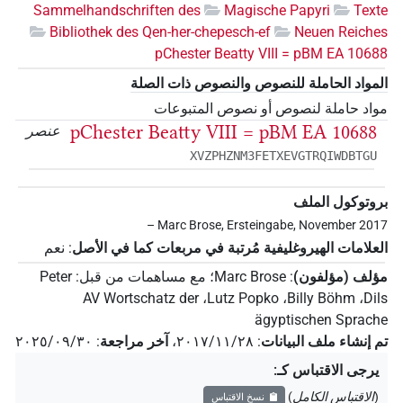
Sammelhandschriften des
Magische Papyri
Texte
Bibliothek des Qen-her-chepesch-ef
Neuen Reiches
pChester Beatty VIII = pBM EA 10688
المواد الحاملة للنصوص والنصوص ذات الصلة
مواد حاملة لنصوص أو نصوص المتبوعات
pChester Beatty VIII = pBM EA 10688
عنصر
XVZPHZNM3FETXEVGTRQIWDBTGU
بروتوكول الملف
– Marc Brose, Ersteingabe, November 2017
العلامات الهيروغليفية مُرتبة في مربعات كما في الأصل
:
نعم
مؤلف (مؤلفون)
:
Marc Brose
؛
مع مساهمات من قبل
:
Peter
AV Wortschatz der
،
Lutz Popko
،
Billy Böhm
،
Dils
ägyptischen Sprache
تم إنشاء ملف البيانات
:
٢٠١٧/١١/٢٨
،
آخر مراجعة
:
٢٠٢٥/٠٩/٣٠
يرجى الاقتباس كـ
:
(
الاقتباس الكامل
)
نسخ الاقتباس