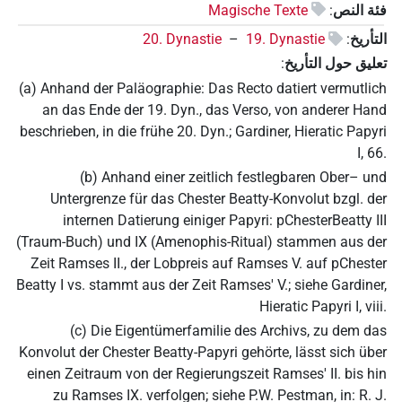
فئة النص
:
Magische Texte
التأريخ
:
19. Dynastie
–
20. Dynastie
تعليق حول التأريخ
:
(a) Anhand der Paläographie: Das Recto datiert vermutlich
an das Ende der 19. Dyn., das Verso, von anderer Hand
beschrieben, in die frühe 20. Dyn.; Gardiner, Hieratic Papyri
I, 66.
(b) Anhand einer zeitlich festlegbaren Ober– und
Untergrenze für das Chester Beatty-Konvolut bzgl. der
internen Datierung einiger Papyri: pChesterBeatty III
(Traum-Buch) und IX (Amenophis-Ritual) stammen aus der
Zeit Ramses II., der Lobpreis auf Ramses V. auf pChester
Beatty I vs. stammt aus der Zeit Ramses' V.; siehe Gardiner,
Hieratic Papyri I, viii.
(c) Die Eigentümerfamilie des Archivs, zu dem das
Konvolut der Chester Beatty-Papyri gehörte, lässt sich über
einen Zeitraum von der Regierungszeit Ramses' II. bis hin
zu Ramses IX. verfolgen; siehe P.W. Pestman, in: R. J.