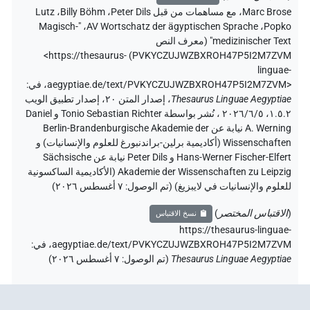
Marc Brose
،
مع مساهمات من قبل
Peter Dils
،
Billy Böhm
،
Lutz
"Magisch-
،
AV Wortschatz der ägyptischen Sprache
،
Popko
medizinischer Text" (
معرف النص
<https://thesaurus-
)
PVKYCZUJWZBXROH47P5I2M7ZVM
linguae-
aegyptiae.de/text/PVKYCZUJWZBXROH47P5I2M7ZVM>
،
في
:
Thesaurus Linguae Aegyptiae
،
إصدار المتن ٢٠، إصدار تطبيق الويب
۱.٥.٢، ٢٠٢٦/٦/٥ ، نُشر بواسطة Tonio Sebastian Richter و Daniel
A. Werning نيابة عن Berlin-Brandenburgische Akademie der
Wissenschaften (أكاديمية برلين-براندنبورغ للعلوم والإنسانيات) و
Hans-Werner Fischer-Elfert و Peter Dils نيابة عن Sächsische
Akademie der Wissenschaften zu Leipzig (الأكاديمية الساكسونية
للعلوم والإنسانيات في لايبزيغ) (تم الوصول:
٧ أغسطس ٢٠٢٦
)
(
الاقتباس المختصر
)
نسخ الاقتباس
https://thesaurus-linguae-
aegyptiae.de/text/PVKYCZUJWZBXROH47P5I2M7ZVM،
في
:
Thesaurus Linguae Aegyptiae
(
تم الوصول
:
٧ أغسطس ٢٠٢٦
)