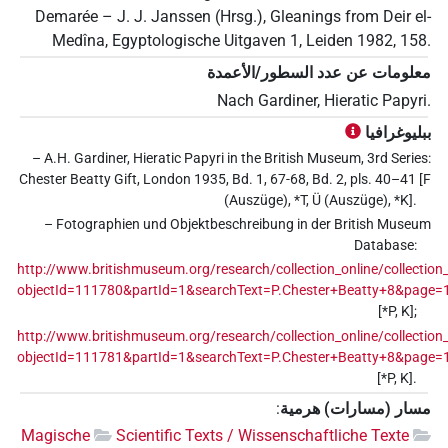
Demarée – J. J. Janssen (Hrsg.), Gleanings from Deir el-
Medîna, Egyptologische Uitgaven 1, Leiden 1982, 158.
معلومات عن عدد السطور/الأعمدة
Nach Gardiner, Hieratic Papyri.
ببليوغرافيا
– A.H. Gardiner, Hieratic Papyri in the British Museum, 3rd Series:
Chester Beatty Gift, London 1935, Bd. 1, 67-68, Bd. 2, pls. 40–41 [F
(Auszüge), *T, Ü (Auszüge), *K].
– Fotographien und Objektbeschreibung in der British Museum
Database:
http://www.britishmuseum.org/research/collection_online/collection_
objectId=111780&partId=1&searchText=P.Chester+Beatty+8&page=
[*P, K];
http://www.britishmuseum.org/research/collection_online/collection_
objectId=111781&partId=1&searchText=P.Chester+Beatty+8&page=
[*P, K].
مسار (مسارات) هرمية
:
Magische
Scientific Texts / Wissenschaftliche Texte