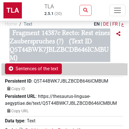
TLA
TLA
2.5.1
(
20
)
Home
Text
EN
|
DE
|
FR
|
ع
Fragment 14387c Recto: Rest eines
Zauberspruches (?)
(Text ID
Q5T44BWK7JBLZBCDB646ICMBU
M)
Sentences of the text
Persistent ID
:
Q5T44BWK7JBLZBCDB646ICMBUM
Copy ID
Persistent URL
:
https://thesaurus-linguae-
aegyptiae.de/text/Q5T44BWK7JBLZBCDB646ICMBUM
Copy URL
Data type
:
Text