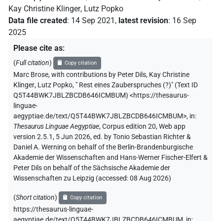
Kay Christine Klinger
,
Lutz Popko
Data file created
:
14 Sep 2021
,
latest revision
:
16 Sep
2025
Please cite as
:
(
Full citation
)
Copy citation
Marc Brose
,
with contributions by
Peter Dils
,
Kay Christine
Klinger
,
Lutz Popko
,
" Rest eines Zauberspruches (?)" (
Text ID
Q5T44BWK7JBLZBCDB646ICMBUM
)
<https://thesaurus-
linguae-
aegyptiae.de/text/Q5T44BWK7JBLZBCDB646ICMBUM>
,
in
:
Thesaurus Linguae Aegyptiae
,
Corpus edition 20, Web app
version 2.5.1, 5 Jun 2026, ed. by Tonio Sebastian Richter &
Daniel A. Werning on behalf of the Berlin-Brandenburgische
Akademie der Wissenschaften and Hans-Werner Fischer-Elfert &
Peter Dils on behalf of the Sächsische Akademie der
Wissenschaften zu Leipzig (accessed:
08 Aug 2026
)
(
Short citation
)
Copy citation
https://thesaurus-linguae-
aegyptiae.de/text/Q5T44BWK7JBLZBCDB646ICMBUM,
in
: