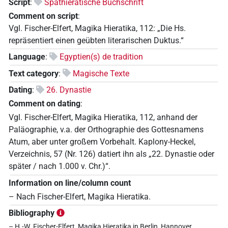
Script
:
Späthieratische Buchschrift
Comment on script
:
Vgl. Fischer-Elfert, Magika Hieratika, 112: „Die Hs.
repräsentiert einen geübten literarischen Duktus.“
Language
:
Egyptien(s) de tradition
Text category
:
Magische Texte
Dating
:
26. Dynastie
Comment on dating
:
Vgl. Fischer-Elfert, Magika Hieratika, 112, anhand der
Paläographie, v.a. der Orthographie des Gottesnamens
Atum, aber unter großem Vorbehalt. Kaplony-Heckel,
Verzeichnis, 57 (Nr. 126) datiert ihn als „22. Dynastie oder
später / nach 1.000 v. Chr.)“.
Information on line/column count
– Nach Fischer-Elfert, Magika Hieratika.
Bibliography
– H.-W. Fischer-Elfert, Magika Hieratika in Berlin, Hannover,