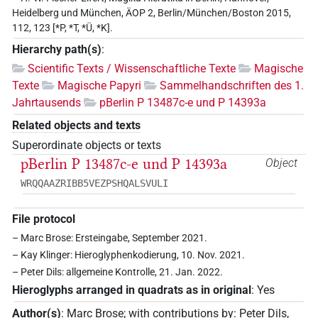
Heidelberg und München, ÄOP 2, Berlin/München/Boston 2015,
112, 123 [*P, *T, *Ü, *K].
Hierarchy path(s)
:
Scientific Texts / Wissenschaftliche Texte
Magische
Texte
Magische Papyri
Sammelhandschriften des 1.
Jahrtausends
pBerlin P 13487c-e und P 14393a
Related objects and texts
Superordinate objects or texts
pBerlin P 13487c-e und P 14393a
Object
WRQQAAZRIBB5VEZPSHQALSVULI
File protocol
– Marc Brose: Ersteingabe, September 2021.
– Kay Klinger: Hieroglyphenkodierung, 10. Nov. 2021.
– Peter Dils: allgemeine Kontrolle, 21. Jan. 2022.
Hieroglyphs arranged in quadrats as in original
:
Yes
Author(s)
:
Marc Brose
;
with contributions by
:
Peter Dils
,