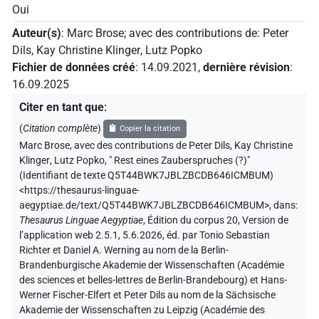
Oui
Auteur(s)
:
Marc Brose
;
avec des contributions de
:
Peter
Dils
,
Kay Christine Klinger
,
Lutz Popko
Fichier de données créé
:
14.09.2021
,
dernière révision
:
16.09.2025
Citer en tant que
:
(
Citation complète
)
Copier la citation
Marc Brose
,
avec des contributions de
Peter Dils
,
Kay Christine
Klinger
,
Lutz Popko
,
" Rest eines Zauberspruches (?)"
(
Identifiant de texte Q5T44BWK7JBLZBCDB646ICMBUM
)
<https://thesaurus-linguae-
aegyptiae.de/text/Q5T44BWK7JBLZBCDB646ICMBUM>
,
dans
:
Thesaurus Linguae Aegyptiae
,
Édition du corpus 20, Version de
l’application web 2.5.1, 5.6.2026, éd. par Tonio Sebastian
Richter et Daniel A. Werning au nom de la Berlin-
Brandenburgische Akademie der Wissenschaften (Académie
des sciences et belles-lettres de Berlin-Brandebourg) et Hans-
Werner Fischer-Elfert et Peter Dils au nom de la Sächsische
Akademie der Wissenschaften zu Leipzig (Académie des