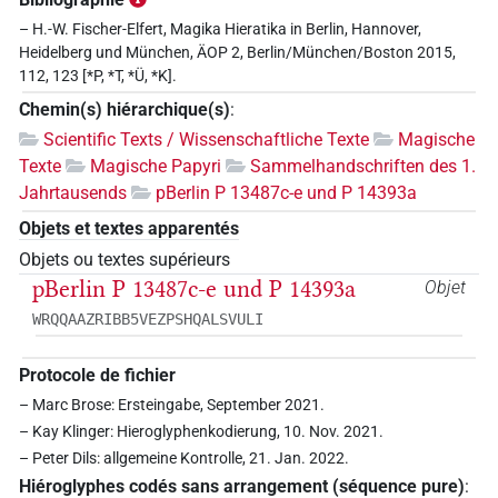
– H.-W. Fischer-Elfert, Magika Hieratika in Berlin, Hannover,
Heidelberg und München, ÄOP 2, Berlin/München/Boston 2015,
112, 123 [*P, *T, *Ü, *K].
Chemin(s) hiérarchique(s)
:
Scientific Texts / Wissenschaftliche Texte
Magische
Texte
Magische Papyri
Sammelhandschriften des 1.
Jahrtausends
pBerlin P 13487c-e und P 14393a
Objets et textes apparentés
Objets ou textes supérieurs
pBerlin P 13487c-e und P 14393a
Objet
WRQQAAZRIBB5VEZPSHQALSVULI
Protocole de fichier
– Marc Brose: Ersteingabe, September 2021.
– Kay Klinger: Hieroglyphenkodierung, 10. Nov. 2021.
– Peter Dils: allgemeine Kontrolle, 21. Jan. 2022.
Hiéroglyphes codés sans arrangement (séquence pure)
: