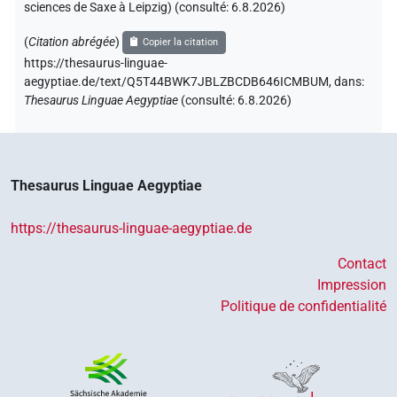
sciences de Saxe à Leipzig) (consulté:
6.8.2026
)
(
Citation abrégée
)
Copier la citation
https://thesaurus-linguae-
aegyptiae.de/text/Q5T44BWK7JBLZBCDB646ICMBUM,
dans
:
Thesaurus Linguae Aegyptiae
(
consulté
:
6.8.2026
)
Thesaurus Linguae Aegyptiae
https://thesaurus-linguae-aegyptiae.de
Contact
Impression
Politique de confidentialité