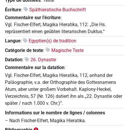
Type de données
:
Texte
Écriture
:
Späthieratische Buchschrift
Commentaire sur l’écriture
:
Vgl. Fischer-Elfert, Magika Hieratika, 112: „Die Hs.
repräsentiert einen geübten literarischen Duktus.“
Langue
:
Egyptien(s) de tradition
Catégorie de texte
:
Magische Texte
Datation
:
26. Dynastie
Commentaire sur la datation
:
Vgl. Fischer-Elfert, Magika Hieratika, 112, anhand der
Paläographie, v.a. der Orthographie des Gottesnamens
Atum, aber unter großem Vorbehalt. Kaplony-Heckel,
Verzeichnis, 57 (Nr. 126) datiert ihn als „22. Dynastie oder
später / nach 1.000 v. Chr.)“.
Informations sur le nombre de lignes / colonnes
– Nach Fischer-Elfert, Magika Hieratika.
Bibliographie