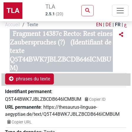
TLA
TLA
2.5.1
(
20
)
Accueil
Texte
EN
|
DE
|
FR
|
ع
Fragment 14387c Recto: Rest eines
Zauberspruches (?)
(Identifiant de
texte
Q5T44BWK7JBLZBCDB646ICMBU
M)
phrases du texte
Identifiant permanent
:
Q5T44BWK7JBLZBCDB646ICMBUM
Copier ID
URL permanente
:
https://thesaurus-linguae-
aegyptiae.de/text/Q5T44BWK7JBLZBCDB646ICMBUM
Copier URL