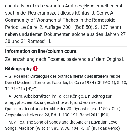
ebenfalls im Text erwähntes Amt des
erhielt er erst
jdn.w
spät in der Regierungszeit dieses Königs; J. Cerny, A
Community of Workmen at Thebes in the Ramesside
Period; Le Caire, 2. Auflage, 2001 (BdE 50), S. 137 nennt
neben undatierten Dokumenten solche aus den Jahren 27,
30 und 31 Ramses' III.
Information on line/column count
Zeilenzählung nach Posener, basierend auf dem Original.
Bibliography
– G. Posener, Catalogue des ostraca hiératiques litteréraires de
Deir el Médineh, Tome Ier, Fasc. Ier, Le Caire 1934 (DFIFAO 1), S. 10,
Tf. 21+21a [*P,*T]
– A. Dorn, Arbeiterhütten im Tal der Könige. Ein Beitrag zur
altägyptischen Sozialgeschichte aufgrund von neuem
Quellenmaterial aus der Mitte der 20. Dynastie (ca. 1150 v.Chr.),
Aegyptiaca Helvetica 23, Bd. 1, 190-191, Basel 2011 [K,Ü]
– M.V. Fox, The Song of Songs and the Ancient Egyptian Love-
Songs, Madison (Wisc.) 1985, S. 78, 404 [K,T,Ü] (nur das Verso)