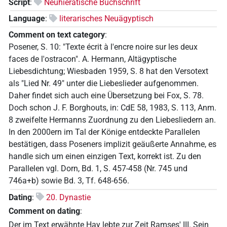
Script
:
Neuhieratische Buchschrift
Language
:
literarisches Neuägyptisch
Comment on text category
:
Posener, S. 10: "Texte écrit à l'encre noire sur les deux
faces de l'ostracon". A. Hermann, Altägyptische
Liebesdichtung; Wiesbaden 1959, S. 8 hat den Versotext
als "Lied Nr. 49" unter die Liebeslieder aufgenommen.
Daher findet sich auch eine Übersetzung bei Fox, S. 78.
Doch schon J. F. Borghouts, in: CdE 58, 1983, S. 113, Anm.
8 zweifelte Hermanns Zuordnung zu den Liebesliedern an.
In den 2000ern im Tal der Könige entdeckte Parallelen
bestätigen, dass Poseners implizit geäußerte Annahme, es
handle sich um einen einzigen Text, korrekt ist. Zu den
Parallelen vgl. Dorn, Bd. 1, S. 457-458 (Nr. 745 und
746a+b) sowie Bd. 3, Tf. 648-656.
Dating
:
20. Dynastie
Comment on dating
:
Der im Text erwähnte Hay lebte zur Zeit Ramses' III. Sein