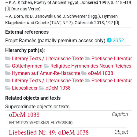
– K.A. Kitchen, Poetry of Ancient Egypt, Jonsered 1999, S. 418-419
[Ü] (nur das Verso)
– A. Dorn, in: B. Janowski und D. Schwemer (Hgg.), Hymnen,
Klagelieder und Gebete (TUAT, NF 7), Gütersloh 2013, 197 [Ü]
External references
Projet Ramsès (partially premium access only)
2352
Hierarchy path(s)
:
Literary Texts / Literarische Texte
Poetische Literatur
Götterhymnen
Religiöse Hymnen des Neuen Reiches
Hymnen auf Amun-Re-Harachte
oDeM 1038
Literary Texts / Literarische Texte
Poetische Literatur
Liebeslieder
oDeM 1038
Related objects and texts
Superordinate objects or texts
oDeM 1038
Caption
6MIWIP2Y55EO5KN2LFUYSGSBUQ
Liebeslied Nr. 49: oDeM 1038
Object