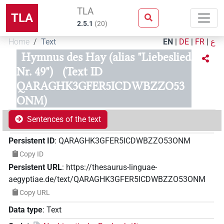
TLA
TLA
2.5.1
(
20
)
Home
Text
EN
|
DE
|
FR
|
ع
Hymnus des Hay (alias "Liebeslied
Nr. 49")
(Text ID
QARAGHK3GFER5ICDWBZZO53
ONM)
Sentences of the text
Persistent ID
:
QARAGHK3GFER5ICDWBZZO53ONM
Copy ID
Persistent URL
:
https://thesaurus-linguae-
aegyptiae.de/text/QARAGHK3GFER5ICDWBZZO53ONM
Copy URL
Data type
:
Text