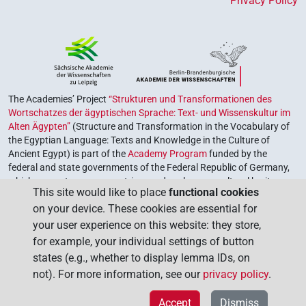
Privacy Policy
The Academies’ Project
“Strukturen und Transformationen des
Wortschatzes der ägyptischen Sprache: Text- und Wissenskultur im
Alten Ägypten”
(Structure and Transformation in the Vocabulary of
the Egyptian Language: Texts and Knowledge in the Culture of
Ancient Egypt) is part of the
Academy Program
funded by the
federal and state governments of the Federal Republic of Germany,
which serves to preserve, retrieve and explore our cultural heritage.
This site would like to place
functional cookies
The program is coordinated by the
Union of the German Academies
on your device. These cookies are essential for
of Sciences and Humanities
.
your user experience on this website: they store,
for example, your individual settings of button
states (e.g., whether to display lemma IDs, on
not). For more information, see our
privacy policy
.
Accept
Dismiss