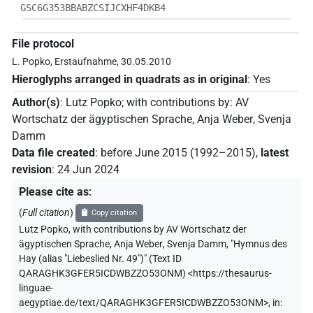
GSC6G353BBABZCSIJCXHF4DKB4
File protocol
L. Popko, Erstaufnahme, 30.05.2010
Hieroglyphs arranged in quadrats as in original
:
Yes
Author(s)
:
Lutz Popko
;
with contributions by
:
AV
Wortschatz der ägyptischen Sprache
,
Anja Weber
,
Svenja
Damm
Data file created
:
before June 2015 (1992–2015)
,
latest
revision
:
24 Jun 2024
Please cite as
:
(
Full citation
)
Copy citation
Lutz Popko
,
with contributions by
AV Wortschatz der
ägyptischen Sprache
,
Anja Weber
,
Svenja Damm
,
"Hymnus des
Hay (alias "Liebeslied Nr. 49")" (
Text ID
QARAGHK3GFER5ICDWBZZO53ONM
)
<https://thesaurus-
linguae-
aegyptiae.de/text/QARAGHK3GFER5ICDWBZZO53ONM>
,
in
: