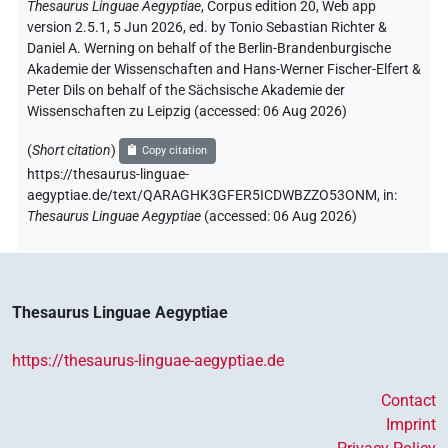
Thesaurus Linguae Aegyptiae
,
Corpus edition 20, Web app
version 2.5.1, 5 Jun 2026, ed. by Tonio Sebastian Richter &
Daniel A. Werning on behalf of the Berlin-Brandenburgische
Akademie der Wissenschaften and Hans-Werner Fischer-Elfert &
Peter Dils on behalf of the Sächsische Akademie der
Wissenschaften zu Leipzig (accessed:
06 Aug 2026
)
(
Short citation
)
Copy citation
https://thesaurus-linguae-
aegyptiae.de/text/QARAGHK3GFER5ICDWBZZO53ONM,
in
:
Thesaurus Linguae Aegyptiae
(
accessed
:
06 Aug 2026
)
Thesaurus Linguae Aegyptiae
https://thesaurus-linguae-aegyptiae.de
Contact
Imprint