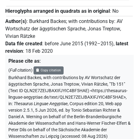
Hieroglyphs arranged in quadrats as in original
:
No
Author(s)
:
Burkhard Backes
;
with contributions by
:
AV
Wortschatz der ägyptischen Sprache
,
Jonas Treptow
,
Vivian Rätzke
Data file created
:
before June 2015 (1992–2015)
,
latest
revision
:
18 Feb 2020
Please cite as
:
(
Full citation
)
Copy citation
Burkhard Backes
,
with contributions by
AV Wortschatz der
ägyptischen Sprache
,
Jonas Treptow
,
Vivian Rätzke
,
"Tb 151"
(
Text ID QLN2E7ZEIJBAXIFJYIC4BF5HAE
)
<https://thesaurus-
linguae-aegyptiae.de/text/QLN2E7ZEIJBAXIFJYIC4BF5HAE>
,
in
:
Thesaurus Linguae Aegyptiae
,
Corpus edition 20, Web app
version 2.5.1, 5 Jun 2026, ed. by Tonio Sebastian Richter &
Daniel A. Werning on behalf of the Berlin-Brandenburgische
Akademie der Wissenschaften and Hans-Werner Fischer-Elfert &
Peter Dils on behalf of the Sächsische Akademie der
Wissenschaften zu Leipzig (accessed:
08 Aug 2026
)