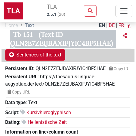
TLA
TLA
2.5.1
(
20
)
Home
Text
EN
|
DE
|
FR
|
ع
Tb 151
(Text ID
QLN2E7ZEIJBAXIFJYIC4BF5HAE)
Sentences of the text
Persistent ID
:
QLN2E7ZEIJBAXIFJYIC4BF5HAE
Copy ID
Persistent URL
:
https://thesaurus-linguae-
aegyptiae.de/text/QLN2E7ZEIJBAXIFJYIC4BF5HAE
Copy URL
Data type
:
Text
Script
:
Kursivhieroglyphisch
Dating
:
Hellenistische Zeit
Information on line/column count