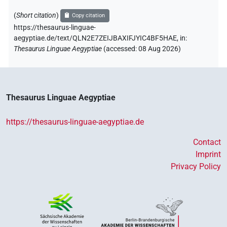
(
Short citation
)
Copy citation
https://thesaurus-linguae-
aegyptiae.de/text/QLN2E7ZEIJBAXIFJYIC4BF5HAE,
in
:
Thesaurus Linguae Aegyptiae
(
accessed
:
08 Aug 2026
)
Thesaurus Linguae Aegyptiae
https://thesaurus-linguae-aegyptiae.de
Contact
Imprint
Privacy Policy