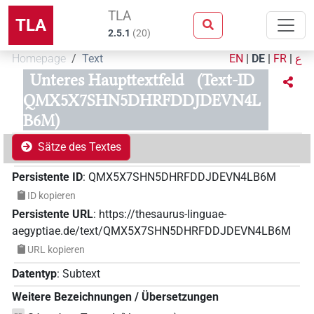
TLA
TLA
2.5.1
(
20
)
Homepage
Text
EN
|
DE
|
FR
|
ع
Unteres Haupttextfeld
(Text-ID
QMX5X7SHN5DHRFDDJDEVN4L
B6M)
Sätze des Textes
Persistente ID
:
QMX5X7SHN5DHRFDDJDEVN4LB6M
ID kopieren
Persistente URL
:
https://thesaurus-linguae-
aegyptiae.de/text/QMX5X7SHN5DHRFDDJDEVN4LB6M
URL kopieren
Datentyp
:
Subtext
Weitere Bezeichnungen / Übersetzungen