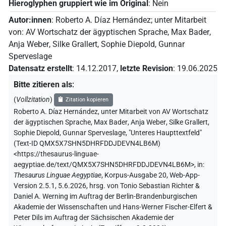
Hieroglyphen gruppiert wie im Original
:
Nein
Autor:innen
:
Roberto A. Díaz Hernández
;
unter Mitarbeit
von
:
AV Wortschatz der ägyptischen Sprache
,
Max Bader
,
Anja Weber
,
Silke Grallert
,
Sophie Diepold
,
Gunnar
Sperveslage
Datensatz erstellt
:
14.12.2017
,
letzte Revision
:
19.06.2025
Bitte zitieren als
:
(
Vollzitation
)
Zitation kopieren
Roberto A. Díaz Hernández
,
unter Mitarbeit von
AV Wortschatz
der ägyptischen Sprache
,
Max Bader
,
Anja Weber
,
Silke Grallert
,
Sophie Diepold
,
Gunnar Sperveslage
,
"Unteres Haupttextfeld"
(
Text-ID QMX5X7SHN5DHRFDDJDEVN4LB6M
)
<https://thesaurus-linguae-
aegyptiae.de/text/QMX5X7SHN5DHRFDDJDEVN4LB6M>
,
in
:
Thesaurus Linguae Aegyptiae
,
Korpus-Ausgabe 20, Web-App-
Version 2.5.1, 5.6.2026, hrsg. von Tonio Sebastian Richter &
Daniel A. Werning im Auftrag der Berlin-Brandenburgischen
Akademie der Wissenschaften und Hans-Werner Fischer-Elfert &
Peter Dils im Auftrag der Sächsischen Akademie der