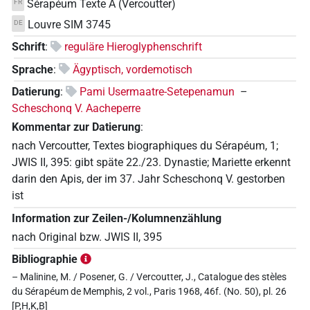
Sérapéum Texte A (Vercoutter)
FR
Louvre SIM 3745
DE
Schrift
:
reguläre Hieroglyphenschrift
Sprache
:
Ägyptisch, vordemotisch
Datierung
:
Pami Usermaatre-Setepenamun
–
Scheschonq V. Aacheperre
Kommentar zur Datierung
:
nach Vercoutter, Textes biographiques du Sérapéum, 1;
JWIS II, 395: gibt späte 22./23. Dynastie; Mariette erkennt
darin den Apis, der im 37. Jahr Scheschonq V. gestorben
ist
Information zur Zeilen-/Kolumnenzählung
nach Original bzw. JWIS II, 395
Bibliographie
– Malinine, M. / Posener, G. / Vercoutter, J., Catalogue des stèles
du Sérapéum de Memphis, 2 vol., Paris 1968, 46f. (No. 50), pl. 26
[P,H,K,B]