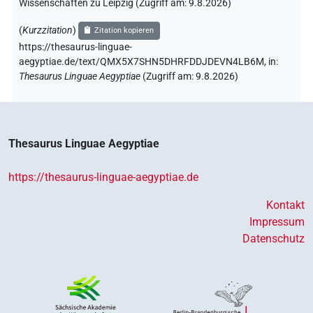
Wissenschaften zu Leipzig (Zugriff am:
9.8.2026
)
(
Kurzzitation
)
Zitation kopieren
https://thesaurus-linguae-
aegyptiae.de/text/QMX5X7SHN5DHRFDDJDEVN4LB6M,
in
:
Thesaurus Linguae Aegyptiae
(
Zugriff am
:
9.8.2026
)
Thesaurus Linguae Aegyptiae
https://thesaurus-linguae-aegyptiae.de
Kontakt
Impressum
Datenschutz