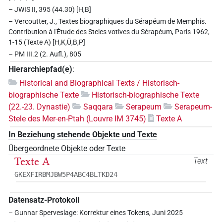
– JWIS II, 395 (44.30) [H,B]
– Vercoutter, J., Textes biographiques du Sérapéum de Memphis.
Contribution à l'Étude des Steles votives du Sérapéum, Paris 1962,
1-15 (Texte A) [H,K,Ü,B,P]
– PM III.2 (2. Aufl.), 805
Hierarchiepfad(e)
:
Historical and Biographical Texts / Historisch-
biographische Texte
Historisch-biographische Texte
(22.-23. Dynastie)
Saqqara
Serapeum
Serapeum-
Stele des Mer-en-Ptah (Louvre IM 3745)
Texte A
In Beziehung stehende Objekte und Texte
Übergeordnete Objekte oder Texte
Texte A
Text
GKEXFIRBMJBW5P4ABC4BLTKD24
Datensatz-Protokoll
– Gunnar Sperveslage: Korrektur eines Tokens, Juni 2025