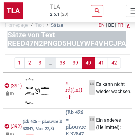
TLA
TLA
2.5.1
(
20
)
Homepage
Text
Sätze
EN
|
DE
|
FR
|
ع
Sätze von Text
REED47N2PNGD5HULYWF4VHCJPA
1
2
3
…
38
39
40
41
42
n
Es kann nicht
DE
(
391
)
rd((.n))
wieder wachsen.
ID
=f
Eb 426
=
Ein anderes
DE
Eb 426 = pLouvre E
pLouvre
(
392
)
(Heilmittel):
32847, Vso. 22,8
E 32847,
ID