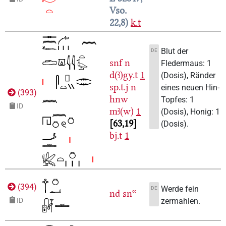
Vso.
22,8
k.t
Blut der
DE
snf
n
Fledermaus: 1
d(ꜣ)gy.t
1
(Dosis), Ränder
sp.t.j
n
eines neuen Hin-
(
393
)
hnw
Topfes: 1
ID
mꜣ(w)
1
(Dosis), Honig: 1
63,19
(Dosis).
bj.t
1
(
394
)
Werde fein
DE
nḏ
snꜥꜥ
zermahlen.
ID