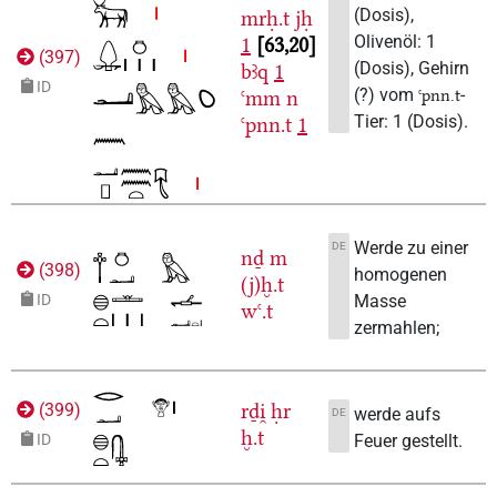
(Dosis),
mrḥ.t
jḥ
Olivenöl: 1
1
63,20
(
397
)
(Dosis), Gehirn
bꜣq
1
ID
(?) vom
-
ꜥpnn.t
ꜥmm
n
Tier: 1 (Dosis).
ꜥpnn.t
1
Werde zu einer
DE
nḏ
m
(
398
)
homogenen
(j)ḫ.t
Masse
ID
wꜥ.t
zermahlen;
rḏi̯
ḥr
(
399
)
werde aufs
DE
ḫ.t
Feuer gestellt.
ID