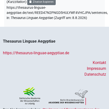
(
Kurzzitation
)
Zitation kopieren
https://thesaurus-linguae-
aegyptiae.de/text/REED47N2PNGD5HULYWF4VHCJPA/sentences,
in
:
Thesaurus Linguae Aegyptiae
(
Zugriff am
:
8.8.2026
)
Thesaurus Linguae Aegyptiae
https://thesaurus-linguae-aegyptiae.de
Kontakt
Impressum
Datenschutz