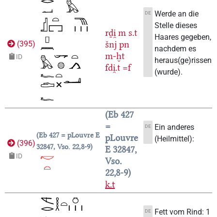
Werde an die
DE
Stelle dieses
rḏi̯
m
s.t
Haares gegeben,
šnj
pn
(
395
)
nachdem es
m-ḫt
ID
heraus(ge)rissen
fdi̯.t
=f
(wurde).
Eb 427
=
Ein anderes
DE
Eb 427 = pLouvre E
pLouvre
(Heilmittel):
(
396
)
32847, Vso. 22,8-9
E 32847,
ID
Vso.
22,8-9
k.t
Fett vom Rind: 1
DE