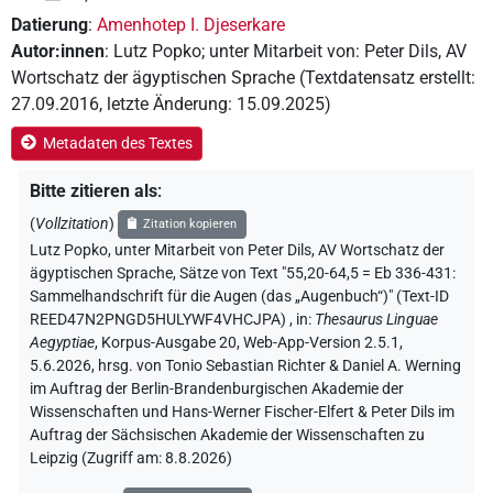
Datierung
:
Amenhotep I. Djeserkare
Autor:innen
:
Lutz Popko
;
unter Mitarbeit von
:
Peter Dils
,
AV
Wortschatz der ägyptischen Sprache
(
Textdatensatz erstellt
:
27.09.2016
,
letzte Änderung
:
15.09.2025
)
Metadaten des Textes
Bitte zitieren als
:
(
Vollzitation
)
Zitation kopieren
Lutz Popko
,
unter Mitarbeit von
Peter Dils
, AV Wortschatz der
ägyptischen Sprache
,
Sätze von Text "55,20-64,5 = Eb 336-431:
Sammelhandschrift für die Augen (das „Augenbuch“)" (Text-ID
REED47N2PNGD5HULYWF4VHCJPA)
,
in
:
Thesaurus Linguae
Aegyptiae
,
Korpus-Ausgabe 20, Web-App-Version 2.5.1,
5.6.2026, hrsg. von Tonio Sebastian Richter & Daniel A. Werning
im Auftrag der Berlin-Brandenburgischen Akademie der
Wissenschaften und Hans-Werner Fischer-Elfert & Peter Dils im
Auftrag der Sächsischen Akademie der Wissenschaften zu
Leipzig (Zugriff am:
8.8.2026
)