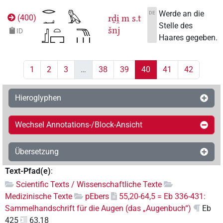
Werde an die
DE
rḏi̯
m
s.t
(
400
)
Stelle des
šnj
ID
Haares gegeben.
1
2
3
…
38
39
40
41
42
Hieroglyphen
Wechsel Annotations-/Block-Ansicht
Übersetzung
Text-Pfad(e)
:
Scientific Texts / Wissenschaftliche Texte
Medizinische Texte
pEbers
55,20-64,5 = Eb 336-431:
Sammelhandschrift für die Augen (das „Augenbuch“)
Eb
425
63,18