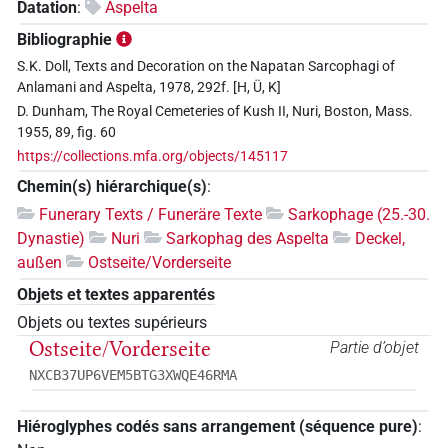
Datation
:
Aspelta
Bibliographie
S.K. Doll, Texts and Decoration on the Napatan Sarcophagi of
Anlamani and Aspelta, 1978, 292f. [H, Ü, K]
D. Dunham, The Royal Cemeteries of Kush II, Nuri, Boston, Mass.
1955, 89, fig. 60
https://collections.mfa.org/objects/145117
Chemin(s) hiérarchique(s)
:
Funerary Texts / Funeräre Texte
Sarkophage (25.-30.
Dynastie)
Nuri
Sarkophag des Aspelta
Deckel,
außen
Ostseite/Vorderseite
Objets et textes apparentés
Objets ou textes supérieurs
Ostseite/Vorderseite
Partie d’objet
NXCB37UP6VEM5BTG3XWQE46RMA
Hiéroglyphes codés sans arrangement (séquence pure)
: