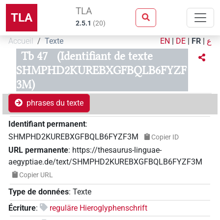
TLA
TLA
2.5.1
(
20
)
Accueil
Texte
EN
|
DE
|
FR
|
ع
Tb 47
(Identifiant de texte
SHMPHD2KUREBXGFBQLB6FYZF
3M)
phrases du texte
Identifiant permanent
:
SHMPHD2KUREBXGFBQLB6FYZF3M
Copier ID
URL permanente
:
https://thesaurus-linguae-
aegyptiae.de/text/SHMPHD2KUREBXGFBQLB6FYZF3M
Copier URL
Type de données
:
Texte
Écriture
:
reguläre Hieroglyphenschrift