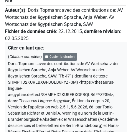
Non
Auteur(s)
:
Doris Topmann
;
avec des contributions de
:
AV
Wortschatz der ägyptischen Sprache
,
Anja Weber
,
AV
Wortschatz der ägyptischen Sprache, SAW
Fichier de données créé
:
22.12.2015
,
dernière révision
:
02.05.2025
Citer en tant que
:
(
Citation complète
)
Copier la citation
Doris Topmann
,
avec des contributions de
AV Wortschatz der
ägyptischen Sprache
,
Anja Weber
,
AV Wortschatz der
ägyptischen Sprache, SAW
,
"Tb 47" (
Identifiant de texte
SHMPHD2KUREBXGFBQLB6FYZF3M
)
<https://thesaurus-
linguae-
aegyptiae.de/text/SHMPHD2KUREBXGFBQLB6FYZF3M>
,
dans
:
Thesaurus Linguae Aegyptiae
,
Édition du corpus 20,
Version de l’application web 2.5.1, 5.6.2026, éd. par Tonio
Sebastian Richter et Daniel A. Werning au nom de la Berlin-
Brandenburgische Akademie der Wissenschaften (Académie
des sciences et belles-lettres de Berlin-Brandebourg) et Hans-
Werner Fischer-Elfert et Peter Dils au nom de la Sächsische