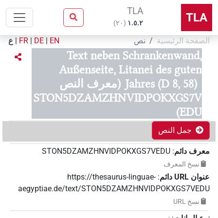
TLA
TLA
)
٢٠
(
۱.٥.٢
الصفحة الرئيسية
نص
EN
|
DE
|
FR
|
ع
Text neben Schrankenwand,
Außenseite, Litanei des guten
Jahres (D 8, 58)
(معرف النص
STON5DZAMZHNVIDPOKXGS7V
EDU)
جمل النص
معرف دائم
:
STON5DZAMZHNVIDPOKXGS7VEDU
نسخ المعرف
عنوان‏ ‏URL‏ دائم
:
https://thesaurus-linguae-
aegyptiae.de/text/STON5DZAMZHNVIDPOKXGS7VEDU
نسخ‏ ‏URL