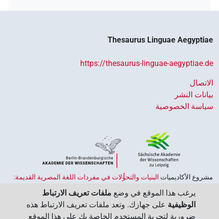
Thesaurus Linguae Aegyptiae
https://thesaurus-linguae-aegyptiae.de
الاتصال
بيانات النشر
سياسة الخصوصية
مشروع الأكاديميات ‏
البنيات والتحوُّلات في مفردات اللغة المصرية القديمة:
حضارة النصوص والمعرفة في مصر القديمة
هو جزء من
برنامج الاكاديميات
يرغب هذا الموقع في وضع
ملفات تعريف الارتباط
الممول من قبل الحكومة الاتحادية وحكومات الولايات بجمهورية ألمانيا
الوظيفية
على جهازك. وتعد ملفات تعريف الارتباط هذه
الاتحادية، وهو يهدف إلى الحفاظ على تراثنا الثقافي واسترجاعه واستكشافه.
ضرورية لتجربة المستخدم الخاصة بك على هذا الموقع
يُنسَّق البرنامج من قِبل
اتحاد الأكاديميات الألمانية للعلوم والإنسانيات
‏.