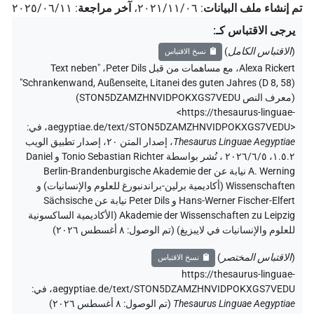
تم إنشاء ملف البيانات
:
٢٠٢١/١١/٠٦
،
آخر مراجعة
:
٢٠٢٥/٠٦/١١
يرجى الاقتباس كـ
:
(
الاقتباس الكامل
)
نسخ الاقتباس
Alexa Rickert
،
مع مساهمات من قبل
Peter Dils
،
"Text neben
Schrankenwand, Außenseite, Litanei des guten Jahres (D 8, 58)"
(
معرف النص STON5DZAMZHNVIDPOKXGS7VEDU
)
<https://thesaurus-linguae-
aegyptiae.de/text/STON5DZAMZHNVIDPOKXGS7VEDU>
،
في
:
Thesaurus Linguae Aegyptiae
،
إصدار المتن ٢٠، إصدار تطبيق الويب
۱.٥.٢، ٢٠٢٦/٦/٥ ، نُشر بواسطة Tonio Sebastian Richter و Daniel
A. Werning نيابة عن Berlin-Brandenburgische Akademie der
Wissenschaften (أكاديمية برلين-براندنبورغ للعلوم والإنسانيات) و
Hans-Werner Fischer-Elfert و Peter Dils نيابة عن Sächsische
Akademie der Wissenschaften zu Leipzig (الأكاديمية الساكسونية
للعلوم والإنسانيات في لايبزيغ) (تم الوصول:
٨ أغسطس ٢٠٢٦
)
(
الاقتباس المختصر
)
نسخ الاقتباس
https://thesaurus-linguae-
aegyptiae.de/text/STON5DZAMZHNVIDPOKXGS7VEDU،
في
:
Thesaurus Linguae Aegyptiae
(
تم الوصول
:
٨ أغسطس ٢٠٢٦
)