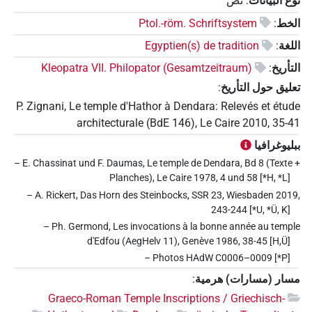
نوع البيانات
:
نص
الخط
:
Ptol.-röm. Schriftsystem
اللغة
:
Egyptien(s) de tradition
التأريخ
:
Kleopatra VII. Philopator (Gesamtzeitraum)
تعليق حول التأريخ
:
P. Zignani, Le temple d'Hathor à Dendara: Relevés et étude
architecturale (BdE 146), Le Caire 2010, 35-41
ببليوغرافيا
– E. Chassinat und F. Daumas, Le temple de Dendara, Bd 8 (Texte +
Planches), Le Caire 1978, 4 und 58 [*H, *L]
– A. Rickert, Das Horn des Steinbocks, SSR 23, Wiesbaden 2019,
243-244 [*U, *Ü, K]
– Ph. Germond, Les invocations à la bonne année au temple
d'Edfou (AegHelv 11), Genève 1986, 38-45 [H,Ü]
– Photos HAdW C0006–0009 [*P]
مسار (مسارات) هرمية
:
Graeco-Roman Temple Inscriptions / Griechisch-