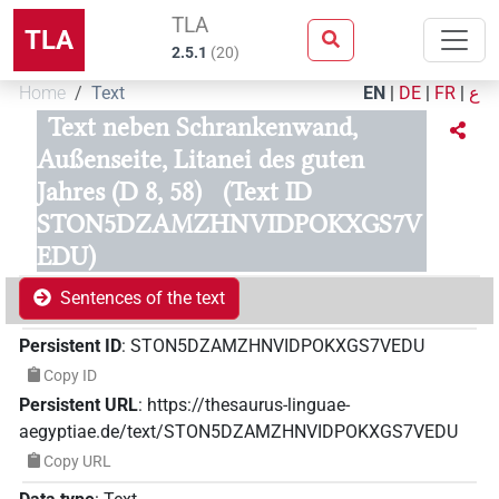
TLA
TLA
2.5.1
(
20
)
Home
Text
EN
|
DE
|
FR
|
ع
Text neben Schrankenwand,
Außenseite, Litanei des guten
Jahres (D 8, 58)
(Text ID
STON5DZAMZHNVIDPOKXGS7V
EDU)
Sentences of the text
Persistent ID
:
STON5DZAMZHNVIDPOKXGS7VEDU
Copy ID
Persistent URL
:
https://thesaurus-linguae-
aegyptiae.de/text/STON5DZAMZHNVIDPOKXGS7VEDU
Copy URL