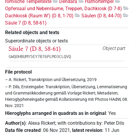
römische Tempeltexte
Dendara
Hathortempel
Opfersaal und Nebenräume, Treppen, Dachkiosk (D 7-8)
Dachkiosk (Raum W') (D 8, 1-70)
Säulen (D 8, 44-70)
Säule 7 (D 8, 58-61)
Related objects and texts
Superordinate objects or texts
Säule 7 (D 8, 58-61)
Object part
GWQOHBUMY5EY7B76PLMO3CLQVQ
File protocol
– A. Rickert, Transkription und Übersetzung, 2019
– P. Dils, Ersteingabe: Transkription, Übersetzung, Lemmatisierung
und Grammatikkodierung gemäß Vorlage Rickert; Metadaten;
Hieroglypheneingabe gemäß Kollationierung mit Photos HAdW, 08.
Nov. 2021
Hieroglyphs arranged in quadrats as in original
:
Yes
Author(s)
:
Alexa Rickert
;
with contributions by
:
Peter Dils
Data file created
:
06 Nov 2021
,
latest revision
:
11 Jun