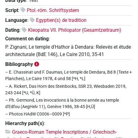
Data type
:
Text
Script
:
Ptol.-röm. Schriftsystem
Language
:
Egyptien(s) de tradition
Dating
:
Kleopatra VII. Philopator (Gesamtzeitraum)
Comment on dating
:
P. Zignani, Le temple d'Hathor à Dendara: Relevés et étude
architecturale (BdE 146), Le Caire 2010, 35-41
Bibliography
– E. Chassinat und F. Daumas, Le temple de Dendara, Bd 8 (Texte +
Planches), Le Caire 1978, 4 und 58 [*H, *L]
– A. Rickert, Das Horn des Steinbocks, SSR 23, Wiesbaden 2019,
243-244 [*U, *Ü, K]
– Ph. Germond, Les invocations à la bonne année au temple
d'Edfou (AegHelv 11), Genève 1986, 38-45 [H,Ü]
– Photos HAdW C0006–0009 [*P]
Hierarchy path(s)
:
Graeco-Roman Temple Inscriptions / Griechisch-