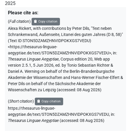
2025
Please cite as
:
(
Full citation
)
Copy citation
Alexa Rickert
,
with contributions by
Peter Dils
,
"Text neben
Schrankenwand, Außenseite, Litanei des guten Jahres (D 8, 58)"
(
Text ID STON5DZAMZHNVIDPOKXGS7VEDU
)
<https://thesaurus-linguae-
aegyptiae.de/text/STON5DZAMZHNVIDPOKXGS7VEDU>
,
in
:
Thesaurus Linguae Aegyptiae
,
Corpus edition 20, Web app
version 2.5.1, 5 Jun 2026, ed. by Tonio Sebastian Richter &
Daniel A. Werning on behalf of the Berlin-Brandenburgische
Akademie der Wissenschaften and Hans-Werner Fischer-Elfert &
Peter Dils on behalf of the Sächsische Akademie der
Wissenschaften zu Leipzig (accessed:
08 Aug 2026
)
(
Short citation
)
Copy citation
https://thesaurus-linguae-
aegyptiae.de/text/STON5DZAMZHNVIDPOKXGS7VEDU,
in
:
Thesaurus Linguae Aegyptiae
(
accessed
:
08 Aug 2026
)