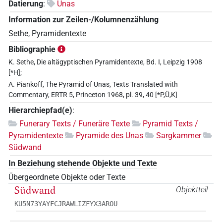
Datierung
:
Unas
Information zur Zeilen-/Kolumnenzählung
Sethe, Pyramidentexte
Bibliographie
K. Sethe, Die altägyptischen Pyramidentexte, Bd. I, Leipzig 1908
[*H];
A. Piankoff, The Pyramid of Unas, Texts Translated with
Commentary, ERTR 5, Princeton 1968, pl. 39, 40 [*P,Ü,K]
Hierarchiepfad(e)
:
Funerary Texts / Funeräre Texte
Pyramid Texts /
Pyramidentexte
Pyramide des Unas
Sargkammer
Südwand
In Beziehung stehende Objekte und Texte
Übergeordnete Objekte oder Texte
Südwand
Objektteil
KU5N73YAYFCJRAWLIZFYX3AROU