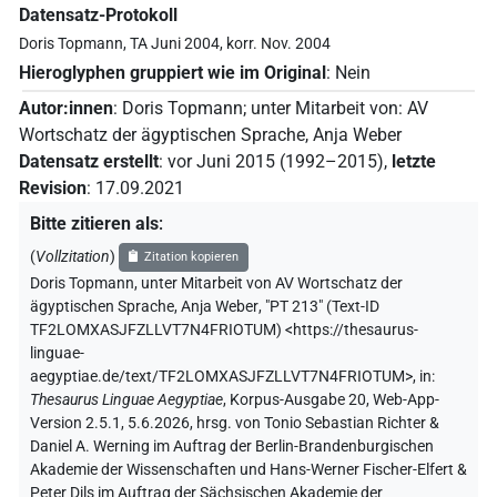
Datensatz-Protokoll
Doris Topmann, TA Juni 2004, korr. Nov. 2004
Hieroglyphen gruppiert wie im Original
:
Nein
Autor:innen
:
Doris Topmann
;
unter Mitarbeit von
:
AV
Wortschatz der ägyptischen Sprache
,
Anja Weber
Datensatz erstellt
:
vor Juni 2015 (1992–2015)
,
letzte
Revision
:
17.09.2021
Bitte zitieren als
:
(
Vollzitation
)
Zitation kopieren
Doris Topmann
,
unter Mitarbeit von
AV Wortschatz der
ägyptischen Sprache
,
Anja Weber
,
"PT 213" (
Text-ID
TF2LOMXASJFZLLVT7N4FRIOTUM
)
<https://thesaurus-
linguae-
aegyptiae.de/text/TF2LOMXASJFZLLVT7N4FRIOTUM>
,
in
:
Thesaurus Linguae Aegyptiae
,
Korpus-Ausgabe 20, Web-App-
Version 2.5.1, 5.6.2026, hrsg. von Tonio Sebastian Richter &
Daniel A. Werning im Auftrag der Berlin-Brandenburgischen
Akademie der Wissenschaften und Hans-Werner Fischer-Elfert &
Peter Dils im Auftrag der Sächsischen Akademie der