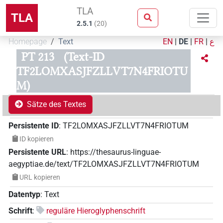
TLA
TLA
2.5.1
(
20
)
Homepage
Text
EN
|
DE
|
FR
|
ع
PT 213
(Text-ID
TF2LOMXASJFZLLVT7N4FRIOTU
M)
Sätze des Textes
Persistente ID
:
TF2LOMXASJFZLLVT7N4FRIOTUM
ID kopieren
Persistente URL
:
https://thesaurus-linguae-
aegyptiae.de/text/TF2LOMXASJFZLLVT7N4FRIOTUM
URL kopieren
Datentyp
:
Text
Schrift
:
reguläre Hieroglyphenschrift