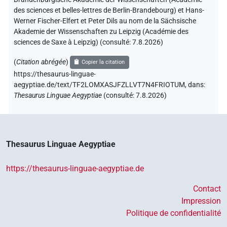
des sciences et belles-lettres de Berlin-Brandebourg) et Hans-
Werner Fischer-Elfert et Peter Dils au nom de la Sächsische
Akademie der Wissenschaften zu Leipzig (Académie des
sciences de Saxe à Leipzig) (consulté:
7.8.2026
)
(
Citation abrégée
)
Copier la citation
https://thesaurus-linguae-
aegyptiae.de/text/TF2LOMXASJFZLLVT7N4FRIOTUM,
dans
:
Thesaurus Linguae Aegyptiae
(
consulté
:
7.8.2026
)
Thesaurus Linguae Aegyptiae
https://thesaurus-linguae-aegyptiae.de
Contact
Impression
Politique de confidentialité