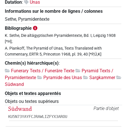
Datation
:
Unas
Informations sur le nombre de lignes / colonnes
Sethe, Pyramidentexte
Bibliographie
K. Sethe, Die altägyptischen Pyramidentexte, Bd. I, Leipzig 1908
[*H];
A. Piankoff, The Pyramid of Unas, Texts Translated with
Commentary, ERTR 5, Princeton 1968, pl. 39, 40 [*P,Ü,K]
Chemin(s) hiérarchique(s)
:
Funerary Texts / Funeräre Texte
Pyramid Texts /
Pyramidentexte
Pyramide des Unas
Sargkammer
Südwand
Objets et textes apparentés
Objets ou textes supérieurs
Südwand
Partie d’objet
KU5N73YAYFCJRAWLIZFYX3AROU