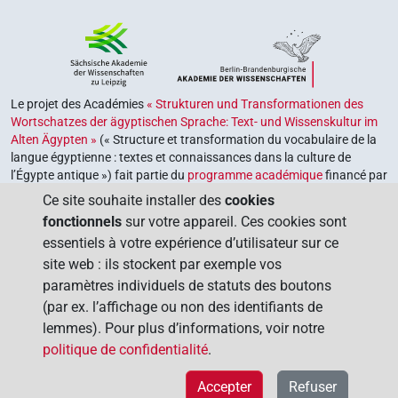
Le projet des Académies
« Strukturen und Transformationen des
Wortschatzes der ägyptischen Sprache: Text- und Wissenskultur im
Alten Ägypten »
(« Structure et transformation du vocabulaire de la
langue égyptienne : textes et connaissances dans la culture de
l’Égypte antique ») fait partie du
programme académique
financé par
le gouvernement fédéral et les gouvernements des Länder de la
Ce site souhaite installer des
cookies
République fédérale d’Allemagne, dont le but est de préserver,
fonctionnels
sur votre appareil. Ces cookies sont
retrouver et explorer notre héritage culturel. Le programme est
essentiels à votre expérience d’utilisateur sur ce
coordonné par l’
Union des académies allemandes des sciences et
site web : ils stockent par exemple vos
des lettres
.
paramètres individuels de statuts des boutons
(par ex. l’affichage ou non des identifiants de
lemmes). Pour plus d’informations, voir notre
politique de confidentialité
.
Accepter
Refuser