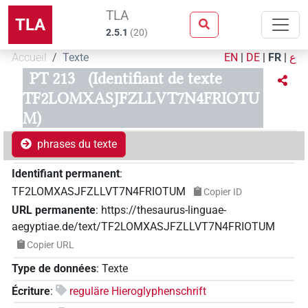
TLA
TLA
2.5.1
(
20
)
Accueil
Texte
EN
|
DE
|
FR
|
ع
PT 213
(Identifiant de texte
TF2LOMXASJFZLLVT7N4FRIOTU
M)
phrases du texte
Identifiant permanent
:
TF2LOMXASJFZLLVT7N4FRIOTUM
Copier ID
URL permanente
:
https://thesaurus-linguae-
aegyptiae.de/text/TF2LOMXASJFZLLVT7N4FRIOTUM
Copier URL
Type de données
:
Texte
Écriture
:
reguläre Hieroglyphenschrift