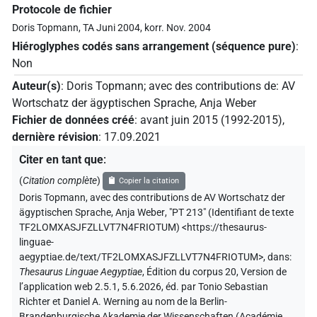
Protocole de fichier
Doris Topmann, TA Juni 2004, korr. Nov. 2004
Hiéroglyphes codés sans arrangement (séquence pure)
:
Non
Auteur(s)
:
Doris Topmann
;
avec des contributions de
:
AV
Wortschatz der ägyptischen Sprache
,
Anja Weber
Fichier de données créé
:
avant juin 2015 (1992-2015)
,
dernière révision
:
17.09.2021
Citer en tant que
:
(
Citation complète
)
Copier la citation
Doris Topmann
,
avec des contributions de
AV Wortschatz der
ägyptischen Sprache
,
Anja Weber
,
"PT 213" (
Identifiant de texte
TF2LOMXASJFZLLVT7N4FRIOTUM
)
<https://thesaurus-
linguae-
aegyptiae.de/text/TF2LOMXASJFZLLVT7N4FRIOTUM>
,
dans
:
Thesaurus Linguae Aegyptiae
,
Édition du corpus 20, Version de
l’application web 2.5.1, 5.6.2026, éd. par Tonio Sebastian
Richter et Daniel A. Werning au nom de la Berlin-
Brandenburgische Akademie der Wissenschaften (Académie