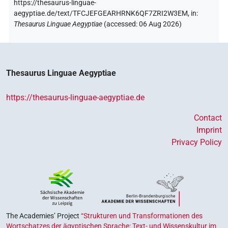
https://thesaurus-linguae-
aegyptiae.de/text/TFCJEFGEARHRNK6QF7ZRI2W3EM,
in
:
Thesaurus Linguae Aegyptiae
(
accessed
:
06 Aug 2026
)
Thesaurus Linguae Aegyptiae
https://thesaurus-linguae-aegyptiae.de
Contact
Imprint
Privacy Policy
The Academies’ Project
“Strukturen und Transformationen des
Wortschatzes der ägyptischen Sprache: Text- und Wissenskultur im