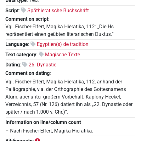
Data type
:
Text
Script
:
Späthieratische Buchschrift
Comment on script
:
Vgl. Fischer-Elfert, Magika Hieratika, 112: „Die Hs.
repräsentiert einen geübten literarischen Duktus.“
Language
:
Egyptien(s) de tradition
Text category
:
Magische Texte
Dating
:
26. Dynastie
Comment on dating
:
Vgl. Fischer-Elfert, Magika Hieratika, 112, anhand der
Paläographie, v.a. der Orthographie des Gottesnamens
Atum, aber unter großem Vorbehalt. Kaplony-Heckel,
Verzeichnis, 57 (Nr. 126) datiert ihn als „22. Dynastie oder
später / nach 1.000 v. Chr.)“.
Information on line/column count
– Nach Fischer-Elfert, Magika Hieratika.
Bibliography