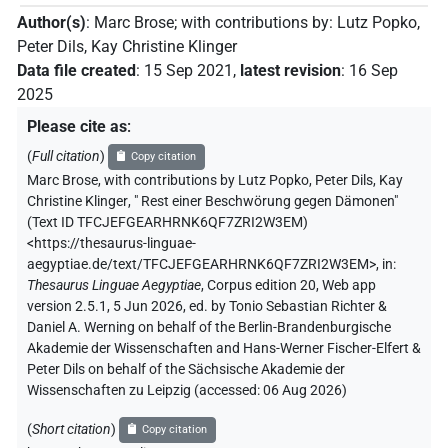
Author(s)
:
Marc Brose
;
with contributions by
:
Lutz Popko
,
Peter Dils
,
Kay Christine Klinger
Data file created
:
15 Sep 2021
,
latest revision
:
16 Sep
2025
Please cite as
:
(
Full citation
)
Copy citation
Marc Brose
,
with contributions by
Lutz Popko
,
Peter Dils
,
Kay
Christine Klinger
,
" Rest einer Beschwörung gegen Dämonen"
(
Text ID TFCJEFGEARHRNK6QF7ZRI2W3EM
)
<https://thesaurus-linguae-
aegyptiae.de/text/TFCJEFGEARHRNK6QF7ZRI2W3EM>
,
in
:
Thesaurus Linguae Aegyptiae
,
Corpus edition 20, Web app
version 2.5.1, 5 Jun 2026, ed. by Tonio Sebastian Richter &
Daniel A. Werning on behalf of the Berlin-Brandenburgische
Akademie der Wissenschaften and Hans-Werner Fischer-Elfert &
Peter Dils on behalf of the Sächsische Akademie der
Wissenschaften zu Leipzig (accessed:
06 Aug 2026
)
(
Short citation
)
Copy citation