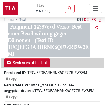
TLA
TLA
2.5.1
(
20
)
Home
Text
EN
|
DE
|
FR
|
ع
Fragment 14387c+d Verso: Rest
einer Beschwörung gegen
Dämonen
(Text ID
TFCJEFGEARHRNK6QF7ZRI2W3E
M)
Sentences of the text
Persistent ID
:
TFCJEFGEARHRNK6QF7ZRI2W3EM
Copy ID
Persistent URL
:
https://thesaurus-linguae-
aegyptiae.de/text/TFCJEFGEARHRNK6QF7ZRI2W3EM
Copy URL