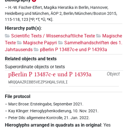
– H.-W. Fischer-Elfert, Magika Hieratika in Berlin, Hannover,
Heidelberg und München, ÄOP 2, Berlin/München/Boston 2015,
115-118, 123 [*P, *T, *Ü, *K].
Hierarchy path(s)
:
Scientific Texts / Wissenschaftliche Texte
Magische
Texte
Magische Papyri
Sammelhandschriften des 1.
Jahrtausends
pBerlin P 13487c-e und P 14393a
Related objects and texts
Superordinate objects or texts
pBerlin P 13487c-e und P 14393a
Object
WRQQAAZRIBB5VEZPSHQALSVULI
File protocol
– Marc Brose: Ersteingabe, September 2021.
– Kay Klinger: Hieroglyphenkodierung, 10. Nov. 2021.
– Peter Dils: allgemeine Kontrolle, 21. Jan. 2022.
Hieroglyphs arranged in quadrats as in original
:
Yes