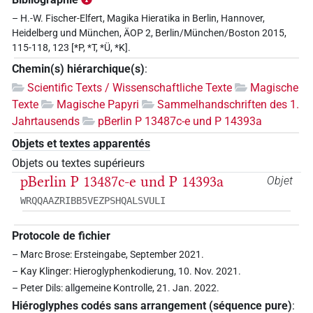
– H.-W. Fischer-Elfert, Magika Hieratika in Berlin, Hannover,
Heidelberg und München, ÄOP 2, Berlin/München/Boston 2015,
115-118, 123 [*P, *T, *Ü, *K].
Chemin(s) hiérarchique(s)
:
Scientific Texts / Wissenschaftliche Texte
Magische
Texte
Magische Papyri
Sammelhandschriften des 1.
Jahrtausends
pBerlin P 13487c-e und P 14393a
Objets et textes apparentés
Objets ou textes supérieurs
pBerlin P 13487c-e und P 14393a
Objet
WRQQAAZRIBB5VEZPSHQALSVULI
Protocole de fichier
– Marc Brose: Ersteingabe, September 2021.
– Kay Klinger: Hieroglyphenkodierung, 10. Nov. 2021.
– Peter Dils: allgemeine Kontrolle, 21. Jan. 2022.
Hiéroglyphes codés sans arrangement (séquence pure)
: