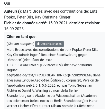
Oui
Auteur(s)
:
Marc Brose
;
avec des contributions de
:
Lutz
Popko
,
Peter Dils
,
Kay Christine Klinger
Fichier de données créé
:
15.09.2021
,
dernière révision
:
16.09.2025
Citer en tant que
:
(
Citation complète
)
Copier la citation
Marc Brose
,
avec des contributions de
Lutz Popko
,
Peter Dils
,
Kay Christine Klinger
,
" Rest einer Beschwörung gegen
Dämonen" (
Identifiant de texte
TFCJEFGEARHRNK6QF7ZRI2W3EM
)
<https://thesaurus-
linguae-
aegyptiae.de/text/TFCJEFGEARHRNK6QF7ZRI2W3EM>
,
dans
:
Thesaurus Linguae Aegyptiae
,
Édition du corpus 20, Version de
l’application web 2.5.1, 5.6.2026, éd. par Tonio Sebastian
Richter et Daniel A. Werning au nom de la Berlin-
Brandenburgische Akademie der Wissenschaften (Académie
des sciences et belles-lettres de Berlin-Brandebourg) et Hans-
Werner Fischer-Elfert et Peter Dils au nom de la Sächsische