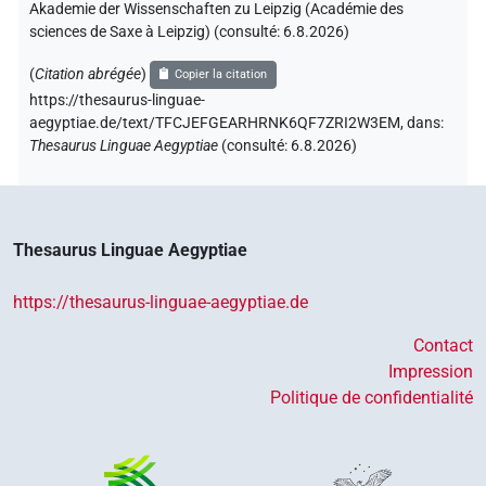
Akademie der Wissenschaften zu Leipzig (Académie des
sciences de Saxe à Leipzig) (consulté:
6.8.2026
)
(
Citation abrégée
)
Copier la citation
https://thesaurus-linguae-
aegyptiae.de/text/TFCJEFGEARHRNK6QF7ZRI2W3EM,
dans
:
Thesaurus Linguae Aegyptiae
(
consulté
:
6.8.2026
)
Thesaurus Linguae Aegyptiae
https://thesaurus-linguae-aegyptiae.de
Contact
Impression
Politique de confidentialité