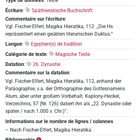
Type de données
:
Texte
Écriture
:
Späthieratische Buchschrift
Commentaire sur l’écriture
:
Vgl. Fischer-Elfert, Magika Hieratika, 112: „Die Hs.
repräsentiert einen geübten literarischen Duktus.“
Langue
:
Egyptien(s) de tradition
Catégorie de texte
:
Magische Texte
Datation
:
26. Dynastie
Commentaire sur la datation
:
Vgl. Fischer-Elfert, Magika Hieratika, 112, anhand der
Paläographie, v.a. der Orthographie des Gottesnamens
Atum, aber unter großem Vorbehalt. Kaplony-Heckel,
Verzeichnis, 57 (Nr. 126) datiert ihn als „22. Dynastie oder
später / nach 1.000 v. Chr.)“.
Informations sur le nombre de lignes / colonnes
– Nach Fischer-Elfert, Magika Hieratika.
Bibliographie