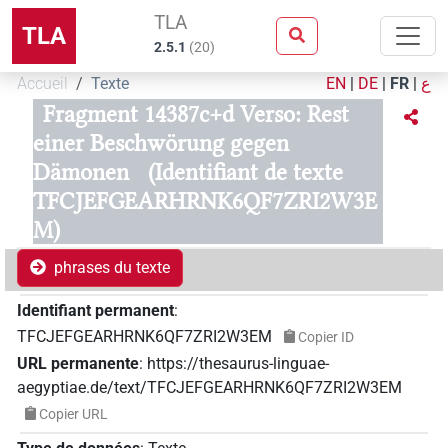
TLA
TLA
2.5.1
(
20
)
Accueil
Texte
EN
|
DE
|
FR
|
ع
Fragment 14387c+d Verso: Rest
einer Beschwörung gegen
Dämonen
(Identifiant de texte
TFCJEFGEARHRNK6QF7ZRI2W3E
M)
phrases du texte
Identifiant permanent
:
TFCJEFGEARHRNK6QF7ZRI2W3EM
Copier ID
URL permanente
:
https://thesaurus-linguae-
aegyptiae.de/text/TFCJEFGEARHRNK6QF7ZRI2W3EM
Copier URL