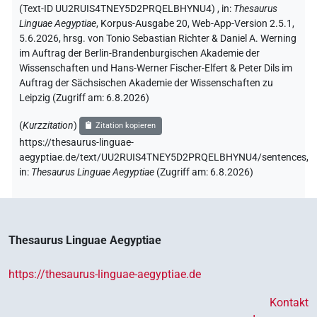
(Text-ID UU2RUIS4TNEY5D2PRQELBHYNU4)
,
in
:
Thesaurus
Linguae Aegyptiae
,
Korpus-Ausgabe 20, Web-App-Version 2.5.1,
5.6.2026, hrsg. von Tonio Sebastian Richter & Daniel A. Werning
im Auftrag der Berlin-Brandenburgischen Akademie der
Wissenschaften und Hans-Werner Fischer-Elfert & Peter Dils im
Auftrag der Sächsischen Akademie der Wissenschaften zu
Leipzig (Zugriff am:
6.8.2026
)
(
Kurzzitation
)
Zitation kopieren
https://thesaurus-linguae-
aegyptiae.de/text/UU2RUIS4TNEY5D2PRQELBHYNU4/sentences,
in
:
Thesaurus Linguae Aegyptiae
(
Zugriff am
:
6.8.2026
)
Thesaurus Linguae Aegyptiae
https://thesaurus-linguae-aegyptiae.de
Kontakt