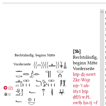
DE
3b
Rechtsläufig, beginn Mitte
Rechtsläufig,
beginn Mitte
Vorderseite
Vorderseite
ḥtp-ḏi̯-nswt
Zkr-Wsjr
nṯr-ꜥꜣ
nb-
(
2
)
šty.t
ḥtp
ID
ḏf(ꜣ).w.
PL
swꜣḥ
ẖn.tj
=f