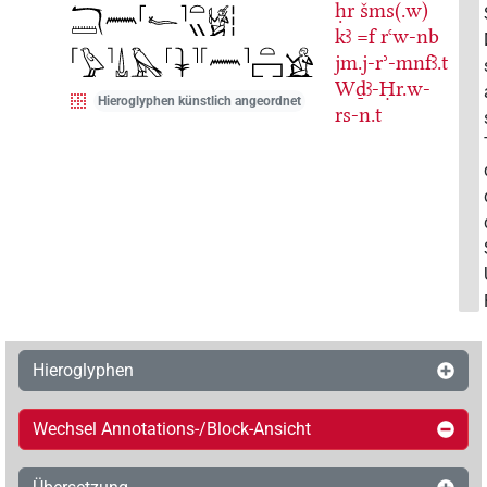
ḥr
šms(.w)
kꜣ
=f
rꜥw-nb
jm.j-rʾ-mnfꜣ.t
Wḏꜣ-Ḥr.w-
Hieroglyphen künstlich angeordnet
rs-n.t
Hieroglyphen
Wechsel Annotations-/Block-Ansicht