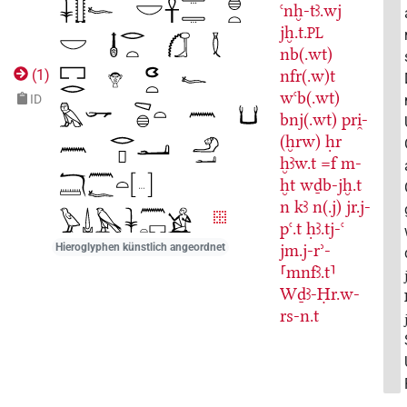
ꜥnḫ-tꜣ.wj
jḫ.t.
PL
nb(.wt)
nfr(.w)t
(
1
)
wꜥb(.wt)
ID
bnj(.wt)
pri̯-
(ḫrw)
ḥr
ḫꜣw.t
=f
m-
ḫt
wḏb-jḫ.t
n
kꜣ
n(.j)
jr.j-
pꜥ.t
ḥꜣ.tj-ꜥ
jm.j-rʾ-
Hieroglyphen künstlich angeordnet
⸢mnfꜣ.t⸣
Wḏꜣ-Ḥr.w-
rs-n.t