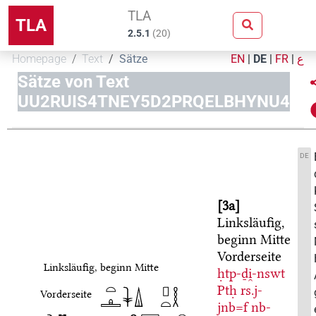
TLA
TLA
2.5.1
(
20
)
Homepage
Text
Sätze
EN
|
DE
|
FR
|
ع
Sätze von Text
UU2RUIS4TNEY5D2PRQELBHYNU4
DE
3a
Linksläufig,
beginn Mitte
Vorderseite
Linksläufig, beginn Mitte
ḥtp-ḏi̯-nswt
Ptḥ
rs.j-
Vorderseite
jnb=f
nb-