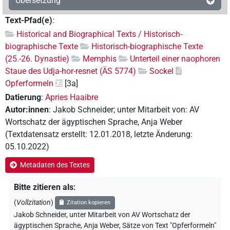
Übersetzung
Text-Pfad(e)
:
Historical and Biographical Texts / Historisch-
biographische Texte
Historisch-biographische Texte
(25.-26. Dynastie)
Memphis
Unterteil einer naophoren
Staue des Udja-hor-resnet (ÄS 5774)
Sockel
Opferformeln
[3a]
Datierung
:
Apries Haaibre
Autor:innen
:
Jakob Schneider
;
unter Mitarbeit von
:
AV
Wortschatz der ägyptischen Sprache
,
Anja Weber
(
Textdatensatz erstellt
:
12.01.2018
,
letzte Änderung
:
05.10.2022
)
Metadaten des Textes
Bitte zitieren als
:
(
Vollzitation
)
Zitation kopieren
Jakob Schneider
,
unter Mitarbeit von
AV Wortschatz der
ägyptischen Sprache
, Anja Weber
,
Sätze von Text "Opferformeln"