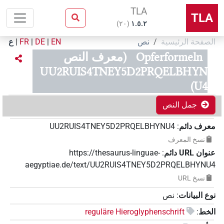
TLA
TLA
)
٢٠
(
۱.٥.٢
الصفحة الرئيسية
نص
EN
|
DE
|
FR
|
ع
Opferformeln
(معرف النص
UU2RUIS4TNEY5D2PRQELBHYN
U4)
جمل النص
معرف دائم
:
UU2RUIS4TNEY5D2PRQELBHYNU4
نسخ المعرف
عنوان‏ ‏URL‏ دائم
:
https://thesaurus-linguae-
aegyptiae.de/text/UU2RUIS4TNEY5D2PRQELBHYNU4
نسخ‏ ‏URL
نوع البيانات
:
نص
الخط
:
reguläre Hieroglyphenschrift