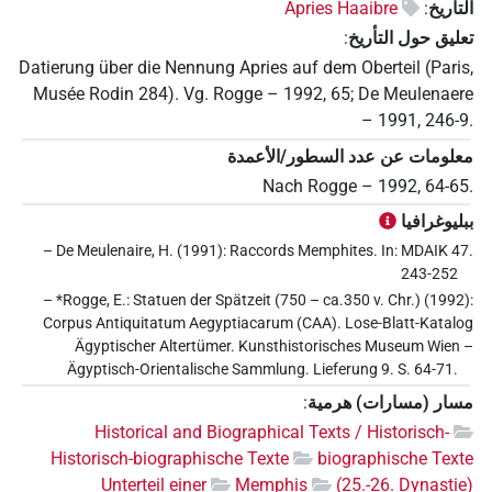
التأريخ
:
Apries Haaibre
تعليق حول التأريخ
:
Datierung über die Nennung Apries auf dem Oberteil (Paris,
Musée Rodin 284). Vg. Rogge – 1992, 65; De Meulenaere
– 1991, 246-9.
معلومات عن عدد السطور/الأعمدة
Nach Rogge – 1992, 64-65.
ببليوغرافيا
– De Meulenaire, H. (1991): Raccords Memphites. In: MDAIK 47.
243-252
– *Rogge, E.: Statuen der Spätzeit (750 – ca.350 v. Chr.) (1992):
Corpus Antiquitatum Aegyptiacarum (CAA). Lose-Blatt-Katalog
Ägyptischer Altertümer. Kunsthistorisches Museum Wien –
Ägyptisch-Orientalische Sammlung. Lieferung 9. S. 64-71.
مسار (مسارات) هرمية
:
Historical and Biographical Texts / Historisch-
Historisch-biographische Texte
biographische Texte
Unterteil einer
Memphis
(25.-26. Dynastie)