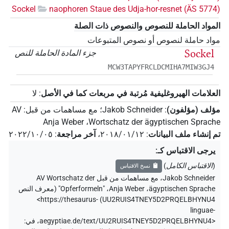
Sockel
naophoren Staue des Udja-hor-resnet (ÄS 5774)
المواد الحاملة للنصوص والنصوص ذات الصلة
مواد حاملة لنصوص أو نصوص المتبوعات
Sockel
جزء المادة الحاملة للنص
MCW3TAPYFRCLDCMIHA7MIW3GJ4
العلامات الهيروغليفية مُرتبة في مربعات كما في الأصل
:
لا
مؤلف (مؤلفون)
:
Jakob Schneider
؛
مع مساهمات من قبل
:
AV
Anja Weber
،
Wortschatz der ägyptischen Sprache
تم إنشاء ملف البيانات
:
٢٠١٨/٠١/١٢
،
آخر مراجعة
:
٢٠٢٢/١٠/٠٥
يرجى الاقتباس كـ
:
(
الاقتباس الكامل
)
نسخ الاقتباس
Jakob Schneider
،
مع مساهمات من قبل
AV Wortschatz der
ägyptischen Sprache
،
Anja Weber
،
"Opferformeln" (
معرف النص
<https://thesaurus-
)
UU2RUIS4TNEY5D2PRQELBHYNU4
linguae-
aegyptiae.de/text/UU2RUIS4TNEY5D2PRQELBHYNU4>
،
في
: