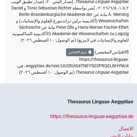
Thesaurus Linguae Aegyptiae
،
إصدار المتن ٢٠، إصدار تطبيق الويب
۱.٥.٢، ٢٠٢٦/٦/٥ ، نُشر بواسطة Tonio Sebastian Richter و Daniel
A. Werning نيابة عن Berlin-Brandenburgische Akademie der
Wissenschaften (أكاديمية برلين-براندنبورغ للعلوم والإنسانيات) و
Hans-Werner Fischer-Elfert و Peter Dils نيابة عن Sächsische
Akademie der Wissenschaften zu Leipzig (الأكاديمية الساكسونية
للعلوم والإنسانيات في لايبزيغ) (تم الوصول:
١٠ أغسطس ٢٠٢٦
)
(
الاقتباس المختصر
)
نسخ الاقتباس
https://thesaurus-linguae-
aegyptiae.de/text/UU2RUIS4TNEY5D2PRQELBHYNU4،
في
:
Thesaurus Linguae Aegyptiae
(
تم الوصول
:
١٠ أغسطس ٢٠٢٦
)
Thesaurus Linguae Aegyptiae
https://thesaurus-linguae-aegyptiae.de
الاتصال
بيانات النشر