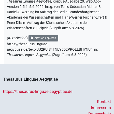
Thesaurus Linguae Aegyptiae
,
Korpus-Ausgabe 20, Web-App-
Version 2.5.1, 5.6.2026, hrsg. von Tonio Sebastian Richter &
Daniel A. Werning im Auftrag der Berlin-Brandenburgischen
Akademie der Wissenschaften und Hans-Werner Fischer-Elfert &
Peter Dils im Auftrag der Sächsischen Akademie der
Wissenschaften zu Leipzig (Zugriff am:
6.8.2026
)
(
Kurzzitation
)
Zitation kopieren
https://thesaurus-linguae-
aegyptiae.de/text/UU2RUIS4TNEY5D2PRQELBHYNU4,
in
:
Thesaurus Linguae Aegyptiae
(
Zugriff am
:
6.8.2026
)
Thesaurus Linguae Aegyptiae
https://thesaurus-linguae-aegyptiae.de
Kontakt
Impressum
Datenschutz