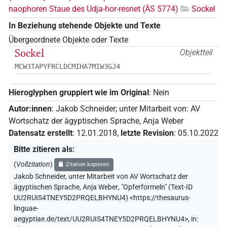
naophoren Staue des Udja-hor-resnet (ÄS 5774)
Sockel
In Beziehung stehende Objekte und Texte
Übergeordnete Objekte oder Texte
Sockel
Objektteil
MCW3TAPYFRCLDCMIHA7MIW3GJ4
Hieroglyphen gruppiert wie im Original
:
Nein
Autor:innen
:
Jakob Schneider
;
unter Mitarbeit von
:
AV
Wortschatz der ägyptischen Sprache
,
Anja Weber
Datensatz erstellt
:
12.01.2018
,
letzte Revision
:
05.10.2022
Bitte zitieren als
:
(
Vollzitation
)
Zitation kopieren
Jakob Schneider
,
unter Mitarbeit von
AV Wortschatz der
ägyptischen Sprache
,
Anja Weber
,
"Opferformeln" (
Text-ID
UU2RUIS4TNEY5D2PRQELBHYNU4
)
<https://thesaurus-
linguae-
aegyptiae.de/text/UU2RUIS4TNEY5D2PRQELBHYNU4>
,
in
: