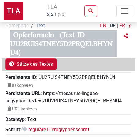
TLA
TLA
2.5.1
(
20
)
Homepage
Text
EN
|
DE
|
FR
|
ع
Opferformeln
(Text-ID
UU2RUIS4TNEY5D2PRQELBHYN
U4)
Sätze des Textes
Persistente ID
:
UU2RUIS4TNEY5D2PRQELBHYNU4
ID kopieren
Persistente URL
:
https://thesaurus-linguae-
aegyptiae.de/text/UU2RUIS4TNEY5D2PRQELBHYNU4
URL kopieren
Datentyp
:
Text
Schrift
:
reguläre Hieroglyphenschrift