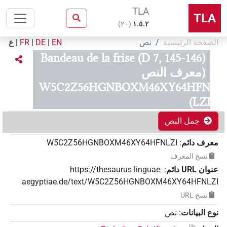
TLA
TLA
)
٢٠
(
۱.٥.٢
الصفحة الرئيسية
نص
EN
|
DE
|
FR
|
ع
Bandeau de la frise (D 7, 145-146)
(معرف النص
W5C2Z56HGNBOXM46XY64HFN
LZI)
جمل النص
معرف دائم
:
W5C2Z56HGNBOXM46XY64HFNLZI
نسخ المعرف
عنوان‏ ‏URL‏ دائم
:
https://thesaurus-linguae-
aegyptiae.de/text/W5C2Z56HGNBOXM46XY64HFNLZI
نسخ‏ ‏URL
نوع البيانات
:
نص