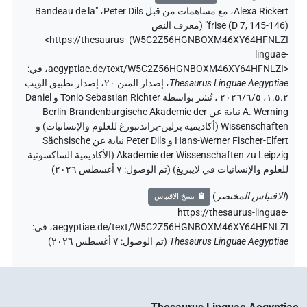
Alexa Rickert
،
مع مساهمات من قبل
Peter Dils
،
"Bandeau de la
frise (D 7, 145-146)" (
معرف النص
<https://thesaurus-
)
W5C2Z56HGNBOXM46XY64HFNLZI
linguae-
aegyptiae.de/text/W5C2Z56HGNBOXM46XY64HFNLZI>
،
في
:
Thesaurus Linguae Aegyptiae
،
إصدار المتن ٢٠، إصدار تطبيق الويب
۱.٥.٢، ٢٠٢٦/٦/٥ ، نُشر بواسطة Tonio Sebastian Richter و Daniel
A. Werning نيابة عن Berlin-Brandenburgische Akademie der
Wissenschaften (أكاديمية برلين-براندنبورغ للعلوم والإنسانيات) و
Hans-Werner Fischer-Elfert و Peter Dils نيابة عن Sächsische
Akademie der Wissenschaften zu Leipzig (الأكاديمية الساكسونية
للعلوم والإنسانيات في لايبزيغ) (تم الوصول:
٧ أغسطس ٢٠٢٦
)
(
الاقتباس المختصر
)
نسخ الاقتباس
https://thesaurus-linguae-
aegyptiae.de/text/W5C2Z56HGNBOXM46XY64HFNLZI،
في
:
Thesaurus Linguae Aegyptiae
(
تم الوصول
:
٧ أغسطس ٢٠٢٦
)