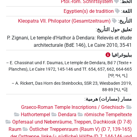
الخط
:
Ptol.-röm. Schriftsystem
اللغة
:
Egyptien(s) de tradition
التأريخ
:
Kleopatra VII. Philopator (Gesamtzeitraum)
تعليق حول التأريخ
:
P. Zignani, Le temple d'Hathor à Dendara: Relevés et étude
architecturale (BdE 146), Le Caire 2010, 35-41
ببليوغرافيا
– E. Chassinat und F. Daumas, Le temple de Dendara, Bd 7 (Texte +
Planches), Le Caire 1972, 145-146 und Tf. 654, 657, 662, 664-665
[*P, *H, *L]
– A. Rickert, Das Horn des Steinbocks, SSR 23, Wiesbaden 2019,
88-89 [*U, *Ü]
مسار (مسارات) هرمية
:
Graeco-Roman Temple Inscriptions / Griechisch-
Hathortempel
Dendara
römische Tempeltexte
Opfersaal und Nebenräume, Treppen, Dachkiosk (D 7-8)
Raum
Östlicher Treppenraum (Raum V) (D 7, 139-165)
der Osttreppe, linke (= südliche) Hälfte (D 7, 144-146 und