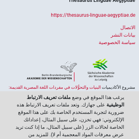
Thesaurus Linguae Aegyptiae
https://thesaurus-linguae-aegyptiae.de
الاتصال
بيانات النشر
سياسة الخصوصية
مشروع الأكاديميات ‏
البنيات والتحوُّلات في مفردات اللغة المصرية القديمة:
حضارة النصوص والمعرفة في مصر القديمة
هو جزء من
برنامج الاكاديميات
يرغب هذا الموقع في وضع
ملفات تعريف الارتباط
الممول من قبل الحكومة الاتحادية وحكومات الولايات بجمهورية ألمانيا
الوظيفية
على جهازك. وتعد ملفات تعريف الارتباط هذه
الاتحادية، وهو يهدف إلى الحفاظ على تراثنا الثقافي واسترجاعه واستكشافه.
ضرورية لتجربة المستخدم الخاصة بك على هذا الموقع
يُنسَّق البرنامج من قِبل
اتحاد الأكاديميات الألمانية للعلوم والإنسانيات
‏.
الإلكتروني: فهي تخزن، على سبيل المثال، إعداداتك
الخاصة لحالات الزر (على سبيل المثال، ما إذا كنت تريد
عرض معرفات المواد المعجمية أم لا). للمزيد من