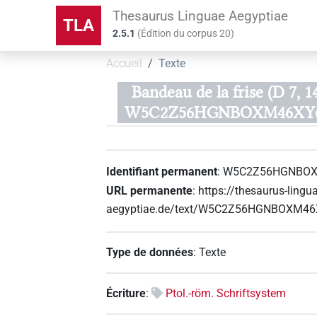
Thesaurus Linguae Aegyptiae
TLA
2.5.1
(
Édition du corpus
20
)
Accueil
Texte
Bandeau de la frise (D 7, 1
W5C2Z56HGNBOXM46XY6
Identifiant permanent
:
W5C2Z56HGNBOX
URL permanente
:
https://thesaurus-lingu
aegyptiae.de/text/W5C2Z56HGNBOXM4
Type de données
:
Texte
Écriture
:
Ptol.-röm. Schriftsystem