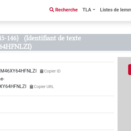
Recherche
TLA
Listes de lem
45-146)
(Identifiant de texte
4HFNLZI)
M46XY64HFNLZI
Copier ID
ae-
6XY64HFNLZI
Copier URL