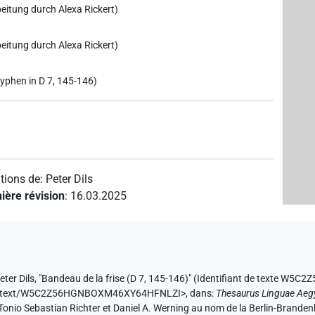
eitung durch Alexa Rickert)
eitung durch Alexa Rickert)
yphen in D 7, 145-146)
tions de
:
Peter Dils
ière révision
:
16.03.2025
eter Dils
,
"Bandeau de la frise (D 7, 145-146)" (
Identifiant de texte W
e.de/text/W5C2Z56HGNBOXM46XY64HFNLZI>
,
dans
:
Thesaurus Linguae Aeg
ar Tonio Sebastian Richter et Daniel A. Werning au nom de la Berlin-Bran