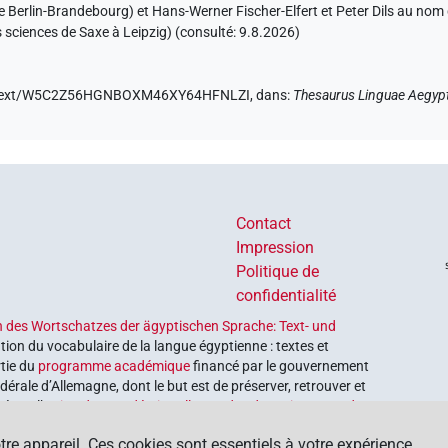
de Berlin-Brandebourg) et Hans-Werner Fischer-Elfert et Peter Dils au no
sciences de Saxe à Leipzig) (consulté:
9.8.2026
)
.de/text/W5C2Z56HGNBOXM46XY64HFNLZI,
dans
:
Thesaurus Linguae Aegyp
Contact
Impression
Politique de
confidentialité
 des Wortschatzes der ägyptischen Sprache: Text- und
tion du vocabulaire de la langue égyptienne : textes et
rtie du
programme académique
financé par le gouvernement
érale d’Allemagne, dont le but est de préserver, retrouver et
é par l’
Union des académies allemandes des sciences et des
tre appareil. Ces cookies sont essentiels à votre expérience