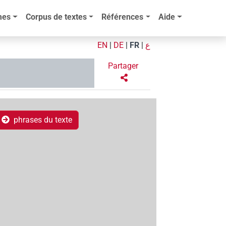
mes
Corpus de textes
Références
Aide
EN
|
DE
|
FR
|
ع
Partager
phrases du texte