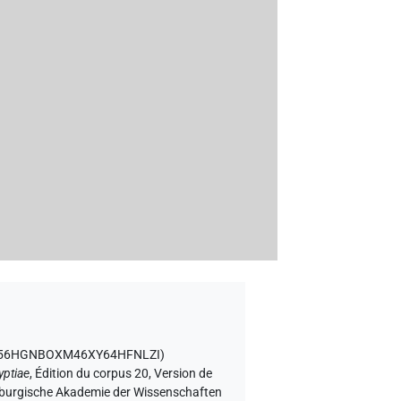
5C2Z56HGNBOXM46XY64HFNLZI
)
yptiae
,
Édition du corpus 20, Version de
denburgische Akademie der Wissenschaften