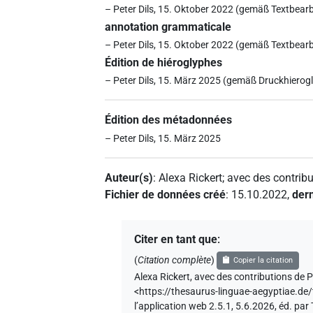
– Peter Dils, 15. Oktober 2022 (gemäß Textbearb
annotation grammaticale
– Peter Dils, 15. Oktober 2022 (gemäß Textbearb
Édition de hiéroglyphes
– Peter Dils, 15. März 2025 (gemäß Druckhierogl
Édition des métadonnées
– Peter Dils, 15. März 2025
Auteur(s)
:
Alexa Rickert
;
avec des contribu
Fichier de données créé
:
15.10.2022
,
dern
Citer en tant que
:
(
Citation complète
)
Copier la citation
Alexa Rickert
,
avec des contributions de
P
<https://thesaurus-linguae-aegyptia
l’application web 2.5.1, 5.6.2026, éd. p