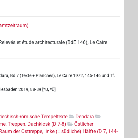
samtzeitraum)
Relevés et étude architecturale (BdE 146), Le Caire
ara, Bd 7 (Texte + Planches), Le Caire 1972, 145-146 und Tf.
Wiesbaden 2019, 88-89 [*U, *Ü]
riechisch-römische Tempeltexte
Dendara
e, Treppen, Dachkiosk (D 7-8)
Östlicher
Raum der Osttreppe, linke (= südliche) Hälfte (D 7, 144-