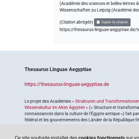
(Académie des sciences et belles-lettres 
Wissenschaften zu Leipzig (Académie des 
(
Citation abrégée
)
Copier la citation
https://thesaurus-linguae-aegyptiae
Thesaurus Linguae Aegyptiae
https://thesaurus-linguae-aegyptiae.de
Le projet des Académies
« Strukturen und Transformationen
Wissenskultur im Alten Ägypten »
(« Structure et transforma
connaissances dans la culture de l’Égypte antique ») fait pa
fédéral et les gouvernements des Länder de la République féd
explorer notre héritage culturel. Le programme est coordonn
lettres
.
Ce site souhaite installer des
cookies fonctionnels
sur vo