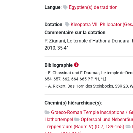
Langue
:
Egyptien(s) de tradition
Datation
:
Kleopatra VII. Philopator (Ge
Commentaire sur la datation
:
P. Zignani, Le temple d'Hathor à Dendara: 
2010, 35-41
Bibliographie
– E. Chassinat und F. Daumas, Le temple de Dend
654, 657, 662, 664-665 [*P, *H, *L]
– A. Rickert, Das Horn des Steinbocks, SSR 23, 
Chemin(s) hiérarchique(s)
:
Graeco-Roman Temple Inscriptions / G
Hathortempel
Opfersaal und Nebenräum
Treppenraum (Raum V) (D 7, 139-165)