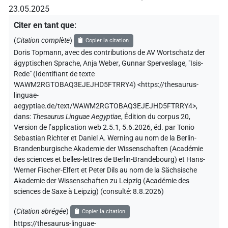
23.05.2025
Citer en tant que
:
(
Citation complète
)
Copier la citation
Doris Topmann
,
avec des contributions de
AV Wortschatz der
ägyptischen Sprache
,
Anja Weber
,
Gunnar Sperveslage
,
"Isis-
Rede" (
Identifiant de texte
WAWM2RGTOBAQ3EJEJHD5FTRRY4
)
<https://thesaurus-
linguae-
aegyptiae.de/text/WAWM2RGTOBAQ3EJEJHD5FTRRY4>
,
dans
:
Thesaurus Linguae Aegyptiae
,
Édition du corpus 20,
Version de l’application web 2.5.1, 5.6.2026, éd. par Tonio
Sebastian Richter et Daniel A. Werning au nom de la Berlin-
Brandenburgische Akademie der Wissenschaften (Académie
des sciences et belles-lettres de Berlin-Brandebourg) et Hans-
Werner Fischer-Elfert et Peter Dils au nom de la Sächsische
Akademie der Wissenschaften zu Leipzig (Académie des
sciences de Saxe à Leipzig) (consulté:
8.8.2026
)
(
Citation abrégée
)
Copier la citation
https://thesaurus-linguae-