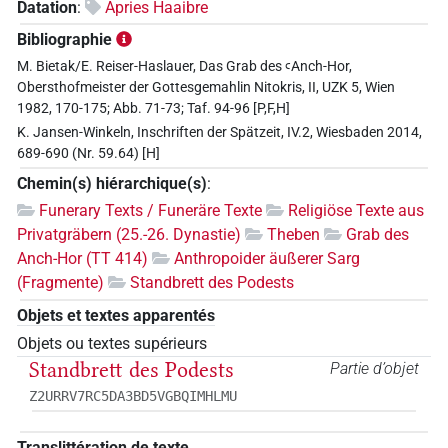
Datation
:
Apries Haaibre
Bibliographie
M. Bietak/E. Reiser-Haslauer, Das Grab des ꜥAnch-Hor,
Obersthofmeister der Gottesgemahlin Nitokris, II, UZK 5, Wien
1982, 170-175; Abb. 71-73; Taf. 94-96 [P,F,H]
K. Jansen-Winkeln, Inschriften der Spätzeit, IV.2, Wiesbaden 2014,
689-690 (Nr. 59.64) [H]
Chemin(s) hiérarchique(s)
:
Funerary Texts / Funeräre Texte
Religiöse Texte aus
Privatgräbern (25.-26. Dynastie)
Theben
Grab des
Anch-Hor (TT 414)
Anthropoider äußerer Sarg
(Fragmente)
Standbrett des Podests
Objets et textes apparentés
Objets ou textes supérieurs
Standbrett des Podests
Partie d’objet
Z2URRV7RC5DA3BD5VGBQIMHLMU
Translittération de texte