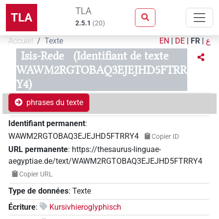
TLA
TLA
2.5.1
(
20
)
Accueil
Texte
EN
|
DE
|
FR
|
ع
Isis-Rede
(Identifiant de texte
WAWM2RGTOBAQ3EJEJHD5FTRR
Y4)
phrases du texte
Identifiant permanent
:
WAWM2RGTOBAQ3EJEJHD5FTRRY4
Copier ID
URL permanente
:
https://thesaurus-linguae-
aegyptiae.de/text/WAWM2RGTOBAQ3EJEJHD5FTRRY4
Copier URL
Type de données
:
Texte
Écriture
:
Kursivhieroglyphisch