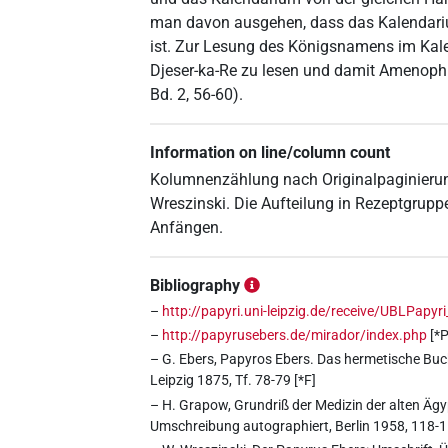
man davon ausgehen, dass das Kalendariu
ist. Zur Lesung des Königsnamens im Kal
Djeser-ka-Re zu lesen und damit Amenophi
Bd. 2, 56-60).
Information on line/column count
Kolumnenzählung nach Originalpaginierun
Wreszinski. Die Aufteilung in Rezeptgrupp
Anfängen.
Bibliography
–
http://papyri.uni-leipzig.de/receive/UBLPap
–
http://papyrusebers.de/mirador/index.php
[*P
– G. Ebers, Papyros Ebers. Das hermetische Buch ü
Leipzig 1875, Tf. 78-79 [*F]
– H. Grapow, Grundriß der Medizin der alten Ägyp
Umschreibung autographiert, Berlin 1958, 118-1