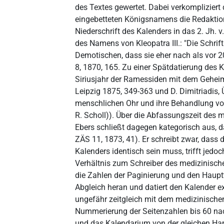
des Textes gewertet. Dabei verkomplizier
eingebetteten Königsnamens die Redaktion
Niederschrift des Kalenders in das 2. Jh. 
des Namens von Kleopatra III.: "Die Schrift
Demotischen, dass sie eher nach als vor 20
8, 1870, 165. Zu einer Spätdatierung des
Siriusjahr der Ramessiden mit dem Geheim
Leipzig 1875, 349-363 und D. Dimitriadis,
menschlichen Ohr und ihre Behandlung von 
R. Scholl)). Über die Abfassungszeit des m
Ebers schließt dagegen kategorisch aus, d
ZÄS 11, 1873, 41). Er schreibt zwar, dass
Kalenders identisch sein muss, trifft jed
Verhältnis zum Schreiber des medizinischen
die Zahlen der Paginierung und den Haupt
Abgleich heran und datiert den Kalender exp
ungefähr zeitgleich mit dem medizinischen 
Nummerierung der Seitenzahlen bis 60 n
und das Kalendarium von der gleichen Han