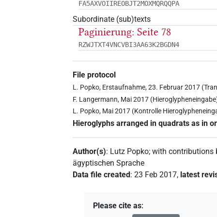
FA5AXVOIIREOBJT2MOXMQRQQPA
Subordinate (sub)texts
Paginierung: Seite 78
RZWJTXT4VNCVBI3AA63K2BGDN4
File protocol
L. Popko, Erstaufnahme, 23. Februar 2017 (Tran
F. Langermann, Mai 2017 (Hieroglypheneingabe
L. Popko, Mai 2017 (Kontrolle Hieroglypheneing
Hieroglyphs arranged in quadrats as in or
Author(s)
:
Lutz Popko
;
with contributions
ägyptischen Sprache
Data file created
:
23 Feb 2017
,
latest revi
Please cite as
: