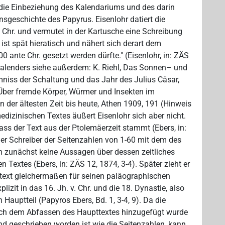
t die Einbeziehung des Kalendariums und des darin
sgeschichte des Papyrus. Eisenlohr datiert die
v. Chr. und vermutet in der Kartusche eine Schreibung
 ist spät hieratisch und nähert sich derart dem
0 ante Chr. gesetzt werden dürfte." (Eisenlohr, in: ZÄS
 Kalenders siehe außerdem: K. Riehl, Das Sonnen– und
niss der Schaltung und das Jahr des Julius Cäsar,
 Über fremde Körper, Würmer und Insekten im
der ältesten Zeit bis heute, Athen 1909, 191 (Hinweis
edizinischen Textes äußert Eisenlohr sich aber nicht.
ass der Text aus der Ptolemäerzeit stammt (Ebers, in:
 der Schreiber der Seitenzahlen von 1-60 mit dem des
och zunächst keine Aussagen über dessen zeitliches
 Textes (Ebers, in: ZÄS 12, 1874, 3-4). Später zieht er
text gleichermaßen für seinen paläographischen
lizit in das 16. Jh. v. Chr. und die 18. Dynastie, also
Hauptteil (Papyros Ebers, Bd. 1, 3-4, 9). Da die
ach dem Abfassen des Haupttextes hinzugefügt wurde
d geschrieben worden ist wie die Seitenzahlen, kann