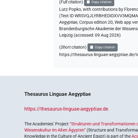
(
Full citation
)
Copy citation
Lutz Popko
,
with contributions by
Floren
(
Text ID WRSVQJLYRBHEDIDXVV3MQMA
Aegyptiae
,
Corpus edition 20, Web app vers
Brandenburgische Akademie der Wissensch
Leipzig (accessed:
09 Aug 2026
)
(
Short citation
)
Copy citation
https://thesaurus-linguae-aegyptiae
Thesaurus Linguae Aegyptiae
https://thesaurus-linguae-aegyptiae.de
The Academies’ Project
“Strukturen und Transformationen d
Wissenskultur im Alten Ägypten”
(Structure and Transformat
Knowledge in the Culture of Ancient Egypt) is part of the
Ac