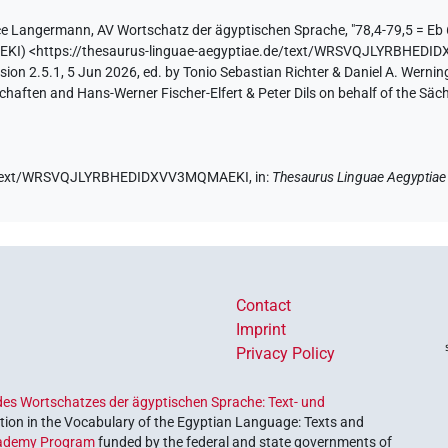
ce Langermann
,
AV Wortschatz der ägyptischen Sprache
,
"78,4-79,5 = Eb
EKI
)
<https://thesaurus-linguae-aegyptiae.de/text/WRSVQJLYRBHED
ion 2.5.1, 5 Jun 2026, ed. by Tonio Sebastian Richter & Daniel A. Werning
aften and Hans-Werner Fischer-Elfert & Peter Dils on behalf of the Sä
.de/text/WRSVQJLYRBHEDIDXVV3MQMAEKI,
in
:
Thesaurus Linguae Aegyptiae
Contact
Imprint
Privacy Policy
es Wortschatzes der ägyptischen Sprache: Text- und
ion in the Vocabulary of the Egyptian Language: Texts and
ademy Program
funded by the federal and state governments of