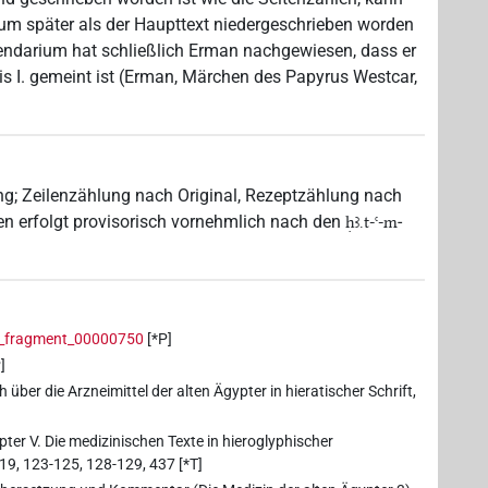
m später als der Haupttext niedergeschrieben worden
endarium hat schließlich Erman nachgewiesen, dass er
s I. gemeint ist (Erman, Märchen des Papyrus Westcar,
g; Zeilenzählung nach Original, Rezeptzählung nach
en erfolgt provisorisch vornehmlich nach den
-
ḥꜣ.t-ꜥ-m
yri_fragment_00000750
[*P]
]
ber die Arzneimittel der alten Ägypter in hieratischer Schrift,
ter V. Die medizinischen Texte in hieroglyphischer
19, 123-125, 128-129, 437 [*T]