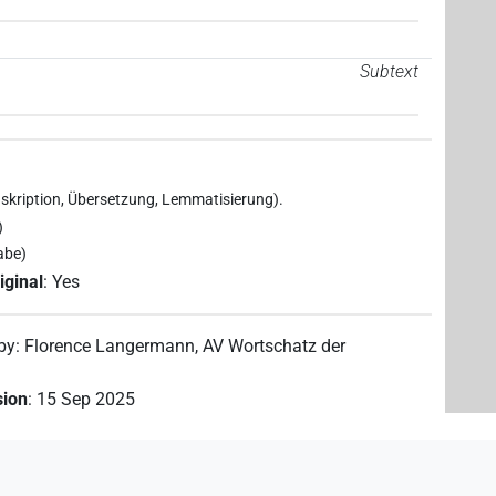
Subtext
skription, Übersetzung, Lemmatisierung).
)
abe)
iginal
:
Yes
 by
:
Florence Langermann
,
AV Wortschatz der
sion
:
15 Sep 2025