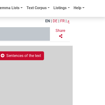
emma Lists
Text Corpus
Listings
Help
EN
|
DE
|
FR
|
ع
Share
Sentences of the text