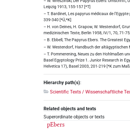
– W. Wreszinski, Der Papyrus Ebers: Umschrift,
Leipzig 1913, 155-157 [*T]
– T. Bardinet, Les papyrus médicaux de l’Egypte
339-340 [*Ü,*K]
– H. von Deines, H. Grapow, W. Westendorf, Grun
medizinischen Texte, Berlin 1958, IV/1, 70, 71-75,
– B. Ebbell, The Papyrus Ebers. The Greatest E
– W. Westendorf, Handbuch der altägyptischen M
– T. Pommerening, Neues zu den Hohlmaßen und z
Basel Egyptology Prize 1. Junior Research in Eg
Helvetica 17), Basel 2003, 201-219 [*K zum Ma
Hierarchy path(s)
:
Scientific Texts / Wissenschaftliche Te
Related objects and texts
Superordinate objects or texts
pEbers