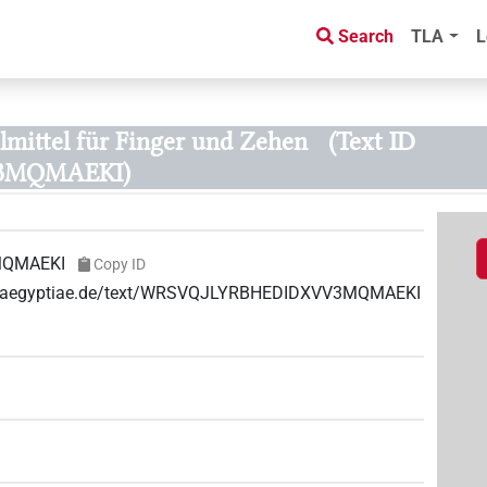
Search
TLA
L
ilmittel für Finger und Zehen
(Text ID
3MQMAEKI)
MQMAEKI
Copy ID
uae-aegyptiae.de/text/WRSVQJLYRBHEDIDXVV3MQMAEKI