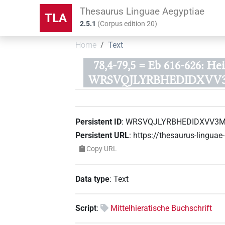
Thesaurus Linguae Aegyptiae
TLA
2.5.1
(
Corpus edition
20
)
Home
Text
78,4-79,5 = Eb 616-626: He
WRSVQJLYRBHEDIDXVV
Persistent ID
:
WRSVQJLYRBHEDIDXVV3
Persistent URL
:
https://thesaurus-ling
Copy URL
Data type
:
Text
Script
:
Mittelhieratische Buchschrift