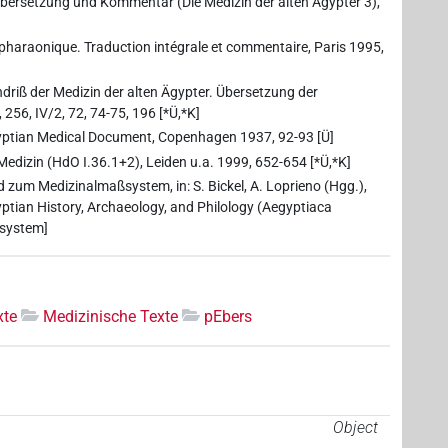
 Übersetzung und Kommentar (Die Medizin der alten Ägypter 3),
 pharaonique. Traduction intégrale et commentaire, Paris 1995,
driß der Medizin der alten Ägypter. Übersetzung der
 256, IV/2, 72, 74-75, 196 [*Ü,*K]
gyptian Medical Document, Copenhagen 1937, 92-93 [Ü]
edizin (HdO I.36.1+2), Leiden u.a. 1999, 652-654 [*Ü,*K]
um Medizinalmaßsystem, in: S. Bickel, A. Loprieno (Hgg.),
yptian History, Archaeology, and Philology (Aegyptiaca
ßsystem]
xte
Medizinische Texte
pEbers
Object