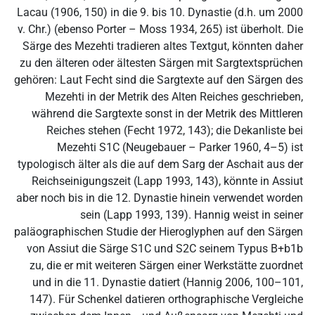
Lacau (1906, 150) in die 9. bis 10. Dynastie (d.h. um 2000
v. Chr.) (ebenso Porter – Moss 1934, 265) ist überholt. Die
Särge des Mezehti tradieren altes Textgut, könnten daher
zu den älteren oder ältesten Särgen mit Sargtextsprüchen
gehören: Laut Fecht sind die Sargtexte auf den Särgen des
Mezehti in der Metrik des Alten Reiches geschrieben,
während die Sargtexte sonst in der Metrik des Mittleren
Reiches stehen (Fecht 1972, 143); die Dekanliste bei
Mezehti S1C (Neugebauer – Parker 1960, 4–5) ist
typologisch älter als die auf dem Sarg der Aschait aus der
Reichseinigungszeit (Lapp 1993, 143), könnte in Assiut
aber noch bis in die 12. Dynastie hinein verwendet worden
sein (Lapp 1993, 139). Hannig weist in seiner
paläographischen Studie der Hieroglyphen auf den Särgen
von Assiut die Särge S1C und S2C seinem Typus B+b1b
zu, die er mit weiteren Särgen einer Werkstätte zuordnet
und in die 11. Dynastie datiert (Hannig 2006, 100–101,
147). Für Schenkel datieren orthographische Vergleiche