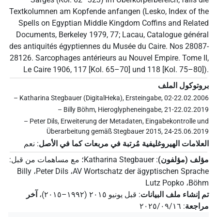
Textkolumnen am Kopfende anfangen (Lesko, Index of the
Spells on Egyptian Middle Kingdom Coffins and Related
Documents, Berkeley 1979, 77; Lacau, Catalogue général
des antiquités égyptiennes du Musée du Caire. Nos 28087-
28126. Sarcophages antérieurs au Nouvel Empire. Tome II,
Le Caire 1906, 117 [Kol. 65–70] und 118 [Kol. 75–80]).
بروتوكول الملف
– Katharina Stegbauer (DigitalHeka), Ersteingabe, 02-22.02.2006
– Billy Böhm, Hieroglypheneingabe, 21-22.02.2019
– Peter Dils, Erweiterung der Metadaten, Eingabekontrolle und
Überarbeitung gemäß Stegbauer 2015, 24-25.06.2019
العلامات الهيروغليفية مُرتبة في مربعات كما في الأصل
:
نعم
مؤلف (مؤلفون)
:
Katharina Stegbauer
؛
مع مساهمات من قبل
:
Billy
،
Peter Dils
،
AV Wortschatz der ägyptischen Sprache
Lutz Popko
،
Böhm
تم إنشاء ملف البيانات
:
قبل يونيو ۲۰۱٥ (۱۹۹۲–۲۰۱٥)
،
آخر
مراجعة
:
٢٠٢٥/٠٩/١٦