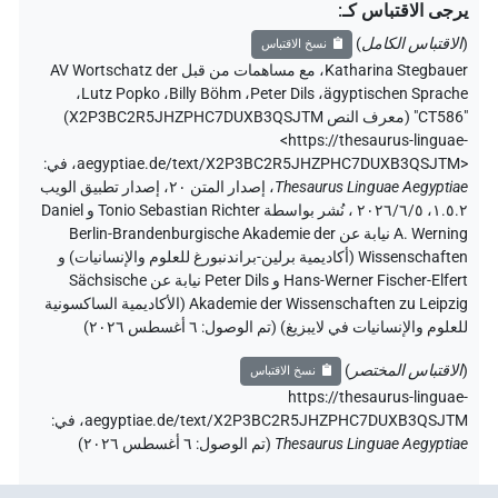
يرجى الاقتباس كـ
:
(
الاقتباس الكامل
)
نسخ الاقتباس
Katharina Stegbauer
،
مع مساهمات من قبل
AV Wortschatz der
،
Lutz Popko
،
Billy Böhm
،
Peter Dils
،
ägyptischen Sprache
"CT586" (
معرف النص X2P3BC2R5JHZPHC7DUXB3QSJTM
)
<https://thesaurus-linguae-
aegyptiae.de/text/X2P3BC2R5JHZPHC7DUXB3QSJTM>
،
في
:
Thesaurus Linguae Aegyptiae
،
إصدار المتن ٢٠، إصدار تطبيق الويب
۱.٥.٢، ٢٠٢٦/٦/٥ ، نُشر بواسطة Tonio Sebastian Richter و Daniel
A. Werning نيابة عن Berlin-Brandenburgische Akademie der
Wissenschaften (أكاديمية برلين-براندنبورغ للعلوم والإنسانيات) و
Hans-Werner Fischer-Elfert و Peter Dils نيابة عن Sächsische
Akademie der Wissenschaften zu Leipzig (الأكاديمية الساكسونية
للعلوم والإنسانيات في لايبزيغ) (تم الوصول:
٦ أغسطس ٢٠٢٦
)
(
الاقتباس المختصر
)
نسخ الاقتباس
https://thesaurus-linguae-
aegyptiae.de/text/X2P3BC2R5JHZPHC7DUXB3QSJTM،
في
:
Thesaurus Linguae Aegyptiae
(
تم الوصول
:
٦ أغسطس ٢٠٢٦
)