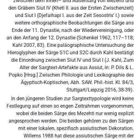
zwischen dem Innen– und Außensarg von Mezehti und
den Gräbern Siut IV (Kheti II. aus der Ersten Zwischenzeit)
und Siut I (Djefaihapi I. aus der Zeit Sesostris‘ I.) sowie
weitere orthographische Beobachtungen die Särge ans
Ende der 11. Dynastie, nach der Wiedervereinigung, oder
an den Anfang der 12. Dynastie (Schenkel 1962, 117–118;
Kahl 2007, 83). Eine paläographische Untersuchung der
Hieroglyphen der Särge S1C und S2C durch Kahl bestätigt
die Einordnung zwischen Siut IV und Siut I (J. Kahl, Zum
Alter der Sargtext-Artefakte aus Assiut, in: P. Dils & L.
Popko [Hrsg.] Zwischen Philologie und Lexikographie des
Ägyptisch-Koptischen, Abh. SAW. Phil.-hist. Kl. 84/3,
Stuttgart/Leipzig 2016, 38-39).
In den jüngeren Studien zur Sargtexttypologie wird keine
Festlegung auf einen so engen Zeitrahmen vorgenommen,
wobei die beiden Särge des Mezehti nur wenig explizit
angesprochen werden. Die beiden gehören zu den Särgen
mit einer lokalen, spezifisch assiutischen Dekoration.
Willems 1988 hat diese assiutischen Särge mit der