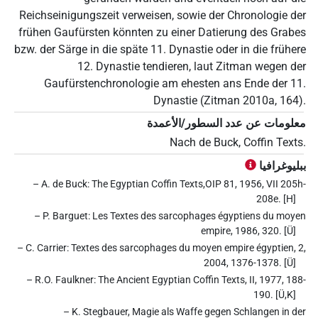
Reichseinigungszeit verweisen, sowie der Chronologie der
frühen Gaufürsten könnten zu einer Datierung des Grabes
bzw. der Särge in die späte 11. Dynastie oder in die frühere
12. Dynastie tendieren, laut Zitman wegen der
Gaufürstenchronologie am ehesten ans Ende der 11.
Dynastie (Zitman 2010a, 164).
معلومات عن عدد السطور/الأعمدة
Nach de Buck, Coffin Texts.
ببليوغرافيا
– A. de Buck: The Egyptian Coffin Texts,OIP 81, 1956, VII 205h-
208e. [H]
– P. Barguet: Les Textes des sarcophages égyptiens du moyen
empire, 1986, 320. [Ü]
– C. Carrier: Textes des sarcophages du moyen empire égyptien, 2,
2004, 1376-1378. [Ü]
– R.O. Faulkner: The Ancient Egyptian Coffin Texts, II, 1977, 188-
190. [Ü,K]
– K. Stegbauer, Magie als Waffe gegen Schlangen in der