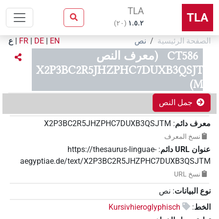
TLA
TLA
)
٢٠
(
۱.٥.٢
الصفحة الرئيسية
نص
EN
|
DE
|
FR
|
ع
CT586
(معرف النص
X2P3BC2R5JHZPHC7DUXB3QSJT
M)
جمل النص
معرف دائم
:
X2P3BC2R5JHZPHC7DUXB3QSJTM
نسخ المعرف
عنوان‏ ‏URL‏ دائم
:
https://thesaurus-linguae-
aegyptiae.de/text/X2P3BC2R5JHZPHC7DUXB3QSJTM
نسخ‏ ‏URL
نوع البيانات
:
نص
الخط
:
Kursivhieroglyphisch