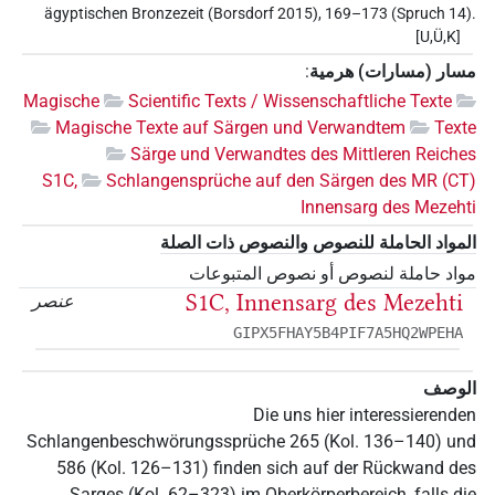
ägyptischen Bronzezeit (Borsdorf 2015), 169–173 (Spruch 14).
[U,Ü,K]
مسار (مسارات) هرمية
:
Magische
Scientific Texts / Wissenschaftliche Texte
Magische Texte auf Särgen und Verwandtem
Texte
Särge und Verwandtes des Mittleren Reiches
S1C,
Schlangensprüche auf den Särgen des MR (CT)
Innensarg des Mezehti
المواد الحاملة للنصوص والنصوص ذات الصلة
مواد حاملة لنصوص أو نصوص المتبوعات
S1C, Innensarg des Mezehti
عنصر
GIPX5FHAY5B4PIF7A5HQ2WPEHA
الوصف
Die uns hier interessierenden
Schlangenbeschwörungssprüche 265 (Kol. 136–140) und
586 (Kol. 126–131) finden sich auf der Rückwand des
Sarges (Kol. 62–323) im Oberkörperbereich, falls die