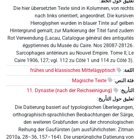
تعليق حول الخط
:
Die hier übersetzten Texte sind in Kolumnen, von rechts
nach links orientiert, angeordnet. Die kursiven
Hieroglyphen wurden in blauer Tinte auf gelben
Hintergrund gemalt; zur Markierung der Titel fand zudem
Rot Verwendung (Lacau, Catalogue général des antiquités
égyptiennes du Musée du Caire. Nos 28087-28126.
Sarcophages antérieurs au Nouvel Empire. Tome II, Le
Caire 1906, 127; vgl. 112 zu Côté 1 und 114 zu Côté 3).
اللغة
:
frühes und klassisches Mittelägyptisch
فئة النص
:
Magische Texte
التأريخ
:
11. Dynastie (nach der Reichseinigung)
تعليق حول التأريخ
:
Die Datierung basiert auf typologischen Überlegungen,
orthographisch-sprachlichen Beobachtungen der Särge,
den weiteren Grabfunden und der chronologischen
Reihung der Gaufürsten (am ausführlichsten: Zitman
2010a, 28–36, 157–164). Die ursprüngliche Datierung von