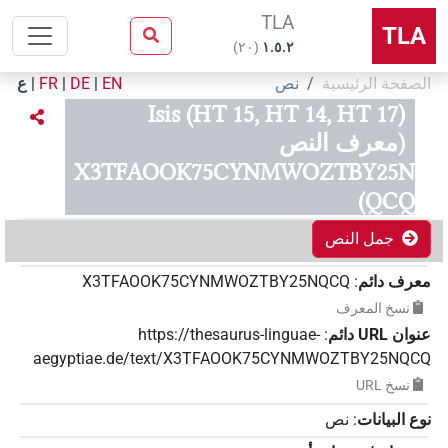
TLA
TLA
)
٢٠
(
۱.٥.٢
الصفحة الرئيسية
نص
EN
|
DE
|
FR
|
ع
Isis (HT 15, HT 14, HT 17)
(معرف النص
X3TFAOOK75CYNMWOZTBY25N
QCQ)
جمل النص
معرف دائم
:
X3TFAOOK75CYNMWOZTBY25NQCQ
نسخ المعرف
عنوان‏ ‏URL‏ دائم
:
https://thesaurus-linguae-
aegyptiae.de/text/X3TFAOOK75CYNMWOZTBY25NQCQ
نسخ‏ ‏URL
نوع البيانات
:
نص