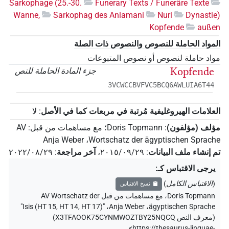
Sarkophage (25.-30.
Funerary Texts / Funeräre Texte
Wanne,
Sarkophag des Anlamani
Nuri
Dynastie)
Kopfende
außen
المواد الحاملة للنصوص والنصوص ذات الصلة
مواد حاملة لنصوص أو نصوص المتبوعات
Kopfende
جزء المادة الحاملة للنص
3VCWCCBVFVC5BCQ6AWLUIA6T44
العلامات الهيروغليفية مُرتبة في مربعات كما في الأصل
:
لا
مؤلف (مؤلفون)
:
Doris Topmann
؛
مع مساهمات من قبل
:
AV
Anja Weber
،
Wortschatz der ägyptischen Sprache
تم إنشاء ملف البيانات
:
٢٠١٥/٠٩/٢٩
،
آخر مراجعة
:
٢٠٢٢/٠٨/٢٩
يرجى الاقتباس كـ
:
(
الاقتباس الكامل
)
نسخ الاقتباس
Doris Topmann
،
مع مساهمات من قبل
AV Wortschatz der
"Isis (HT 15, HT 14, HT 17)"
،
Anja Weber
،
ägyptischen Sprache
(
معرف النص X3TFAOOK75CYNMWOZTBY25NQCQ
)
<https://thesaurus-linguae-