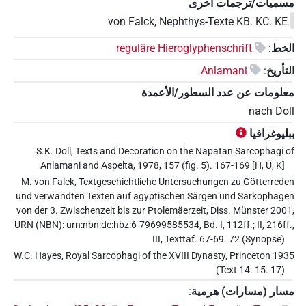
مسميات/ترجمات أخرى
von Falck, Nephthys-Texte KB. KC. KE
الخط
:
reguläre Hieroglyphenschrift
التأريخ
:
Anlamani
معلومات عن عدد السطور/الأعمدة
nach Doll
ببليوغرافيا
S.K. Doll, Texts and Decoration on the Napatan Sarcophagi of
Anlamani and Aspelta, 1978, 157 (fig. 5). 167-169 [H, Ü, K]
M. von Falck, Textgeschichtliche Untersuchungen zu Götterreden
und verwandten Texten auf ägyptischen Särgen und Sarkophagen
von der 3. Zwischenzeit bis zur Ptolemäerzeit, Diss. Münster 2001,
URN (NBN): urn:nbn:de:hbz:6-79699585534, Bd. I, 112ff.; II, 216ff.,
III, Texttaf. 67-69. 72 (Synopse)
W.C. Hayes, Royal Sarcophagi of the XVIII Dynasty, Princeton 1935
(Text 14. 15. 17)
مسار (مسارات) هرمية
: