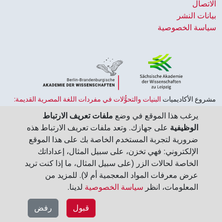
الاتصال
بيانات النشر
سياسة الخصوصية
مشروع الأكاديميات ‏
البنيات والتحوُّلات في مفردات اللغة المصرية القديمة:
حضارة النصوص والمعرفة في مصر القديمة
هو جزء من
برنامج الاكاديميات
يرغب هذا الموقع في وضع
ملفات تعريف الارتباط
الممول من قبل الحكومة الاتحادية وحكومات الولايات بجمهورية ألمانيا
الوظيفية
على جهازك. وتعد ملفات تعريف الارتباط هذه
الاتحادية، وهو يهدف إلى الحفاظ على تراثنا الثقافي واسترجاعه واستكشافه.
ضرورية لتجربة المستخدم الخاصة بك على هذا الموقع
يُنسَّق البرنامج من قِبل
اتحاد الأكاديميات الألمانية للعلوم والإنسانيات
‏.
الإلكتروني: فهي تخزن، على سبيل المثال، إعداداتك
الخاصة لحالات الزر (على سبيل المثال، ما إذا كنت تريد
عرض معرفات المواد المعجمية أم لا). للمزيد من
المعلومات، انظر
سياسة الخصوصية
لدينا.‏
قبول
رفض