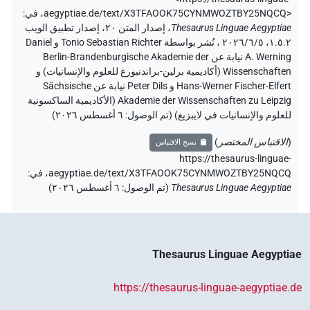
aegyptiae.de/text/X3TFAOOK75CYNMWOZTBY25NQCQ>
،
في
:
Thesaurus Linguae Aegyptiae
،
إصدار المتن ٢٠، إصدار تطبيق الويب
۱.٥.٢، ٢٠٢٦/٦/٥ ، نُشر بواسطة Tonio Sebastian Richter و Daniel
A. Werning نيابة عن Berlin-Brandenburgische Akademie der
Wissenschaften (أكاديمية برلين-براندنبورغ للعلوم والإنسانيات) و
Hans-Werner Fischer-Elfert و Peter Dils نيابة عن Sächsische
Akademie der Wissenschaften zu Leipzig (الأكاديمية الساكسونية
للعلوم والإنسانيات في لايبزيغ) (تم الوصول:
٦ أغسطس ٢٠٢٦
)
(
الاقتباس المختصر
)
نسخ الاقتباس
https://thesaurus-linguae-
aegyptiae.de/text/X3TFAOOK75CYNMWOZTBY25NQCQ،
في
:
Thesaurus Linguae Aegyptiae
(
تم الوصول
:
٦ أغسطس ٢٠٢٦
)
Thesaurus Linguae Aegyptiae
https://thesaurus-linguae-aegyptiae.de