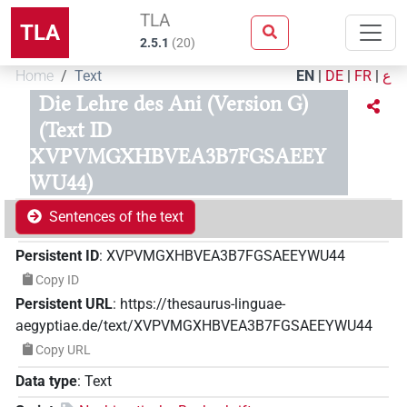
TLA
TLA
2.5.1
(
20
)
Home
Text
EN
|
DE
|
FR
|
ع
Die Lehre des Ani (Version G)
(Text ID
XVPVMGXHBVEA3B7FGSAEEY
WU44)
Sentences of the text
Persistent ID
:
XVPVMGXHBVEA3B7FGSAEEYWU44
Copy ID
Persistent URL
:
https://thesaurus-linguae-
aegyptiae.de/text/XVPVMGXHBVEA3B7FGSAEEYWU44
Copy URL
Data type
:
Text