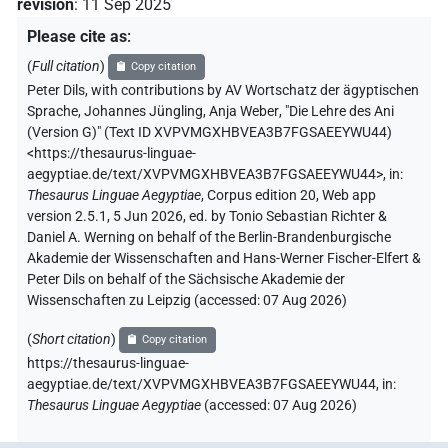
revision
:
11 Sep 2025
Please cite as
:
(
Full citation
)
Copy citation
Peter Dils
,
with contributions by
AV Wortschatz der ägyptischen
Sprache
,
Johannes Jüngling
,
Anja Weber
,
"Die Lehre des Ani
(Version G)" (
Text ID XVPVMGXHBVEA3B7FGSAEEYWU44
)
<https://thesaurus-linguae-
aegyptiae.de/text/XVPVMGXHBVEA3B7FGSAEEYWU44>
,
in
:
Thesaurus Linguae Aegyptiae
,
Corpus edition 20, Web app
version 2.5.1, 5 Jun 2026, ed. by Tonio Sebastian Richter &
Daniel A. Werning on behalf of the Berlin-Brandenburgische
Akademie der Wissenschaften and Hans-Werner Fischer-Elfert &
Peter Dils on behalf of the Sächsische Akademie der
Wissenschaften zu Leipzig (accessed:
07 Aug 2026
)
(
Short citation
)
Copy citation
https://thesaurus-linguae-
aegyptiae.de/text/XVPVMGXHBVEA3B7FGSAEEYWU44,
in
:
Thesaurus Linguae Aegyptiae
(
accessed
:
07 Aug 2026
)