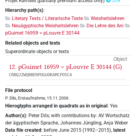
Projet Ramsès (partially premium access only)
559
Hierarchy path(s)
:
Literary Texts / Literarische Texte
Weisheitslehren
Neuägyptische Weisheitslehren
Die Lehre des Ani
pGuimet 16959 = pLouvre E 30144
Related objects and texts
Superordinate objects or texts
Object
12. pGuimet 16959 = pLouvre E 30144 (G)
CRBQJZWQBBERPDGUOKAMCPO5CA
File protocol
P. Dils, Erstaufnahme, 15.11.2006
Hieroglyphs arranged in quadrats as in original
:
Yes
Author(s)
:
Peter Dils
;
with contributions by
:
AV Wortschatz
der ägyptischen Sprache
,
Johannes Jüngling
,
Anja Weber
Data file created
:
before June 2015 (1992–2015)
,
latest