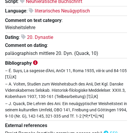
Script
:
Neuhieratische Buchschrift
Language
:
literarisches Neuägyptisch
Comment on text category
:
Weisheitslehre
Dating
:
20. Dynastie
Comment on dating
:
paläographisch mittlere 20. Dyn. (Quack, 10)
Bibliography
– É. Suys, La sagesse d'Ani, AnOr 11, Roma 1935, viii-ix und 84-105
[T,Ü,K]
– A. Volten, Studien zum Weisheitsbuch des Anii, Det Kgl. Danske
Videnskabernes Selskab. Historisk-filologiske Meddelelser. XXIII.3,
Kobenhavn 1937, 130-161 (Teilbearbeitung) [T,Ü,K]
– J. Quack, Die Lehren des Ani. Ein neuägyptischer Weisheitstext in
seinem kulturellen Umfeld, OBO 141, Freibung und Göttingen 1994,
9-10 (Nr. G), 142-145, 321-335 und Tf. 1-2 [*P,*T,*Ü,*K]
External references