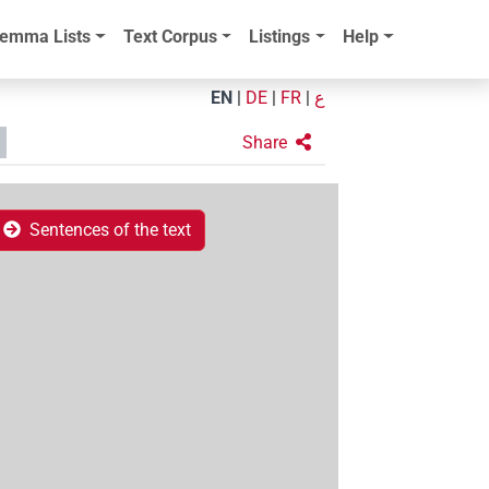
emma Lists
Text Corpus
Listings
Help
EN
|
DE
|
FR
|
ع
Share
Sentences of the text