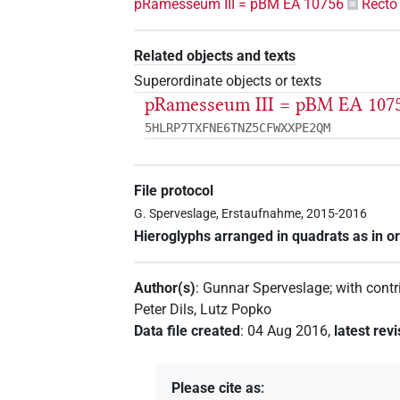
pRamesseum III = pBM EA 10756
Recto
Related objects and texts
Superordinate objects or texts
pRamesseum III = pBM EA 1075
5HLRP7TXFNE6TNZ5CFWXXPE2QM
File protocol
G. Sperveslage, Erstaufnahme, 2015-2016
Hieroglyphs arranged in quadrats as in or
Author(s)
:
Gunnar Sperveslage
;
with contr
Peter Dils
,
Lutz Popko
Data file created
:
04 Aug 2016
,
latest rev
Please cite as
: