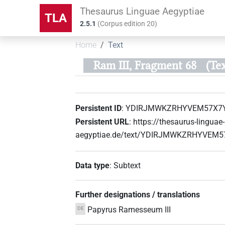
Thesaurus Linguae Aegyptiae
TLA
2.5.1
(
Corpus edition
20
)
Home
Text
Ram III, Fragment 68
(T
Persistent ID
:
YDIRJMWKZRHYVEM57X7
Persistent URL
:
https://thesaurus-linguae-
aegyptiae.de/text/YDIRJMWKZRHYVEM
Data type
:
Subtext
Further designations / translations
Papyrus Ramesseum III
DE