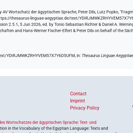
by
AV Wortschatz der ägyptischen Sprache
,
Peter Dils
,
Lutz Popko
,
"Fragm
ttps://thesaurus-linguae-aegyptiae.de/text/YDIRJMWKZRHYVEM57X7
ion 2.5.1, 5 Jun 2026, ed. by Tonio Sebastian Richter & Daniel A. Werning
aften and Hans-Werner Fischer-Elfert & Peter Dils on behalf of the Sä
.de/text/YDIRJMWKZRHYVEM57X7Y6D5UFM,
in
:
Thesaurus Linguae Aegyptia
Contact
Imprint
Privacy Policy
es Wortschatzes der ägyptischen Sprache: Text- und
ion in the Vocabulary of the Egyptian Language: Texts and