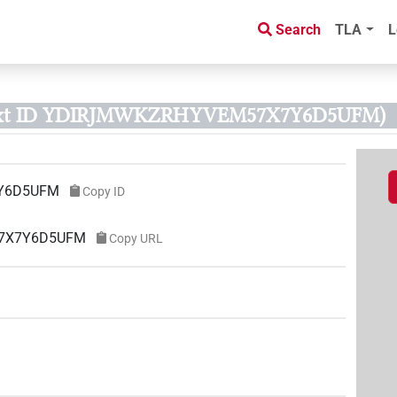
Search
TLA
L
ext ID YDIRJMWKZRHYVEM57X7Y6D5UFM)
Y6D5UFM
Copy ID
57X7Y6D5UFM
Copy URL