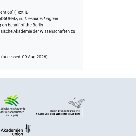
ent 68" (
Text ID
Y6D5UFM>
,
in
:
Thesaurus Linguae
 on behalf of the Berlin-
chsische Akademie der Wissenschaften zu
e
(
accessed
:
09 Aug 2026
)