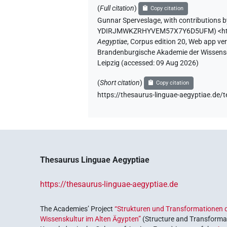
(
Full citation
)
Copy citation
Gunnar Sperveslage
,
with contributions 
YDIRJMWKZRHYVEM57X7Y6D5UFM
)
<h
Aegyptiae
,
Corpus edition 20, Web app vers
Brandenburgische Akademie der Wissensch
Leipzig (accessed:
09 Aug 2026
)
(
Short citation
)
Copy citation
https://thesaurus-linguae-aegyptiae
Thesaurus Linguae Aegyptiae
https://thesaurus-linguae-aegyptiae.de
The Academies’ Project
“Strukturen und Transformationen d
Wissenskultur im Alten Ägypten”
(Structure and Transformat