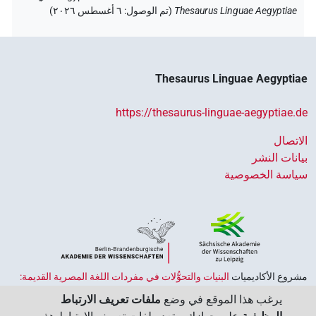
Thesaurus Linguae Aegyptiae
(
تم الوصول
:
٦ أغسطس ٢٠٢٦
)
Thesaurus Linguae Aegyptiae
https://thesaurus-linguae-aegyptiae.de
الاتصال
بيانات النشر
سياسة الخصوصية
مشروع الأكاديميات ‏
البنيات والتحوُّلات في مفردات اللغة المصرية القديمة:
حضارة النصوص والمعرفة في مصر القديمة
هو جزء من
برنامج الاكاديميات
يرغب هذا الموقع في وضع
ملفات تعريف الارتباط
الممول من قبل الحكومة الاتحادية وحكومات الولايات بجمهورية ألمانيا