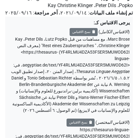
Kay Christine Klinger
،
Peter Dils
،
Popko
تم إنشاء ملف البيانات
:
٢٠٢١/٠٩/١٤
،
آخر مراجعة
:
٢٠٢٥/٠٩/١٦
يرجى الاقتباس كـ
:
(
الاقتباس الكامل
)
نسخ الاقتباس
Marc Brose
،
مع مساهمات من قبل
Lutz Popko
،
Peter Dils
،
Kay
Christine Klinger
،
" Rest eines Zauberspruches" (
معرف النص
<https://thesaurus-
)
YF4RLMU4DZA53FSER5MUWOD62I
linguae-
aegyptiae.de/text/YF4RLMU4DZA53FSER5MUWOD62I>
،
في
:
Thesaurus Linguae Aegyptiae
،
إصدار المتن ٢٠، إصدار تطبيق الويب
۱.٥.٢، ٢٠٢٦/٦/٥ ، نُشر بواسطة Tonio Sebastian Richter و Daniel
A. Werning نيابة عن Berlin-Brandenburgische Akademie der
Wissenschaften (أكاديمية برلين-براندنبورغ للعلوم والإنسانيات) و
Hans-Werner Fischer-Elfert و Peter Dils نيابة عن Sächsische
Akademie der Wissenschaften zu Leipzig (الأكاديمية الساكسونية
للعلوم والإنسانيات في لايبزيغ) (تم الوصول:
٦ أغسطس ٢٠٢٦
)
(
الاقتباس المختصر
)
نسخ الاقتباس
https://thesaurus-linguae-
aegyptiae.de/text/YF4RLMU4DZA53FSER5MUWOD62I،
في
: