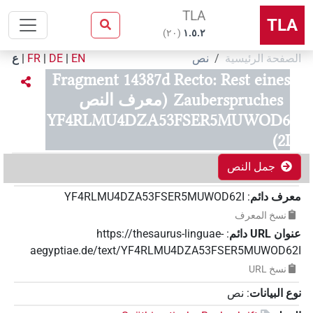
TLA
TLA
)
٢٠
(
۱.٥.٢
الصفحة الرئيسية
نص
EN
|
DE
|
FR
|
ع
Fragment 14387d Recto: Rest eines
Zauberspruches
(معرف النص
YF4RLMU4DZA53FSER5MUWOD6
2I)
جمل النص
معرف دائم
:
YF4RLMU4DZA53FSER5MUWOD62I
نسخ المعرف
عنوان‏ ‏URL‏ دائم
:
https://thesaurus-linguae-
aegyptiae.de/text/YF4RLMU4DZA53FSER5MUWOD62I
نسخ‏ ‏URL
نوع البيانات
:
نص