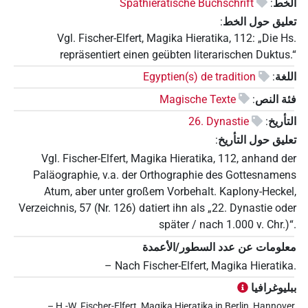
الخط
:
Späthieratische Buchschrift
تعليق حول الخط
:
Vgl. Fischer-Elfert, Magika Hieratika, 112: „Die Hs.
repräsentiert einen geübten literarischen Duktus.“
اللغة
:
Egyptien(s) de tradition
فئة النص
:
Magische Texte
التأريخ
:
26. Dynastie
تعليق حول التأريخ
:
Vgl. Fischer-Elfert, Magika Hieratika, 112, anhand der
Paläographie, v.a. der Orthographie des Gottesnamens
Atum, aber unter großem Vorbehalt. Kaplony-Heckel,
Verzeichnis, 57 (Nr. 126) datiert ihn als „22. Dynastie oder
später / nach 1.000 v. Chr.)“.
معلومات عن عدد السطور/الأعمدة
– Nach Fischer-Elfert, Magika Hieratika.
ببليوغرافيا
– H.-W. Fischer-Elfert, Magika Hieratika in Berlin, Hannover,