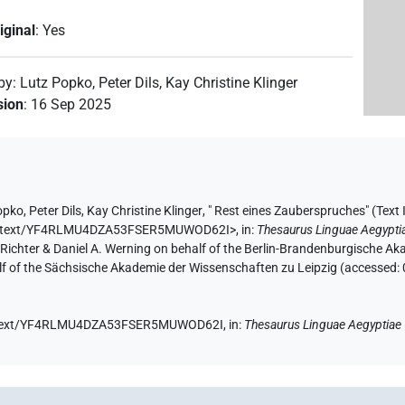
iginal
:
Yes
 by
:
Lutz Popko
,
Peter Dils
,
Kay Christine Klinger
sion
:
16 Sep 2025
opko
,
Peter Dils
,
Kay Christine Klinger
,
" Rest eines Zauberspruches" (
Tex
e.de/text/YF4RLMU4DZA53FSER5MUWOD62I>
,
in
:
Thesaurus Linguae Aegypti
n Richter & Daniel A. Werning on behalf of the Berlin-Brandenburgische 
half of the Sächsische Akademie der Wissenschaften zu Leipzig (accessed:
.de/text/YF4RLMU4DZA53FSER5MUWOD62I,
in
:
Thesaurus Linguae Aegyptiae