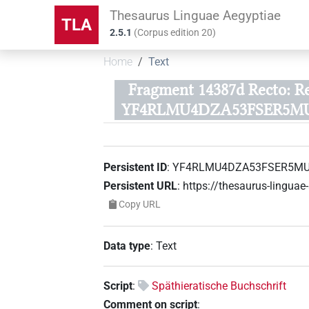
Thesaurus Linguae Aegyptiae
TLA
2.5.1
(
Corpus edition
20
)
Home
Text
Fragment 14387d Recto: Re
YF4RLMU4DZA53FSER5M
Persistent ID
:
YF4RLMU4DZA53FSER5M
Persistent URL
:
https://thesaurus-ling
Copy URL
Data type
:
Text
Script
:
Späthieratische Buchschrift
Comment on script
: