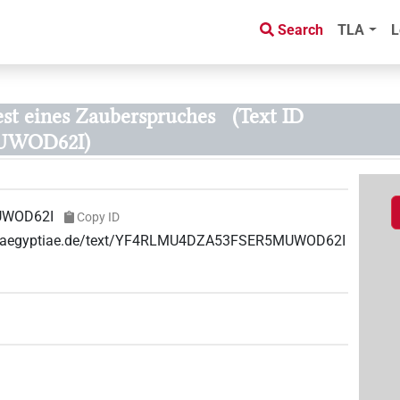
Search
TLA
L
st eines Zauberspruches
(Text ID
UWOD62I)
UWOD62I
Copy ID
uae-aegyptiae.de/text/YF4RLMU4DZA53FSER5MUWOD62I