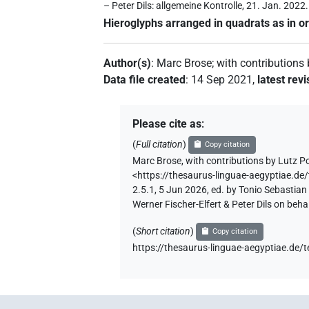
– Peter Dils: allgemeine Kontrolle, 21. Jan. 2022.
Hieroglyphs arranged in quadrats as in or
Author(s)
:
Marc Brose
;
with contributions
Data file created
:
14 Sep 2021
,
latest revi
Please cite as
:
(
Full citation
)
Copy citation
Marc Brose
,
with contributions by
Lutz P
<https://thesaurus-linguae-aegyptia
2.5.1, 5 Jun 2026, ed. by Tonio Sebastia
Werner Fischer-Elfert & Peter Dils on be
(
Short citation
)
Copy citation
https://thesaurus-linguae-aegyptiae