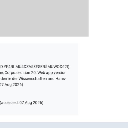
t ID YF4RLMU4DZA53FSER5MUWOD62I
)
ae
,
Corpus edition 20, Web app version
Akademie der Wissenschaften and Hans-
07 Aug 2026
)
(
accessed
:
07 Aug 2026
)