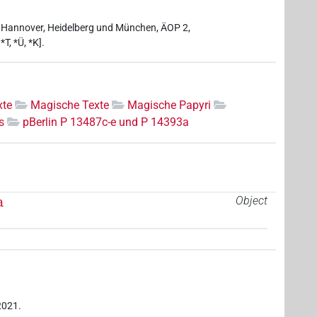
in, Hannover, Heidelberg und München, ÄOP 2,
T, *Ü, *K].
xte
Magische Texte
Magische Papyri
s
pBerlin P 13487c-e und P 14393a
a
Object
2021.