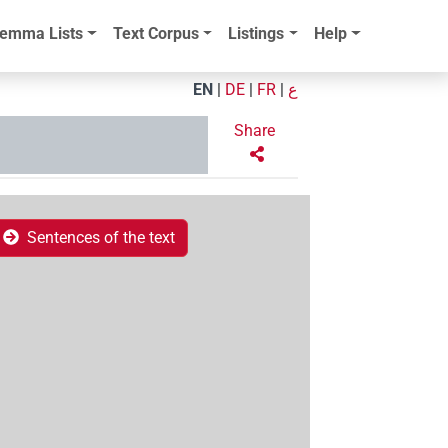
emma Lists
Text Corpus
Listings
Help
EN
|
DE
|
FR
|
ع
Share
Sentences of the text