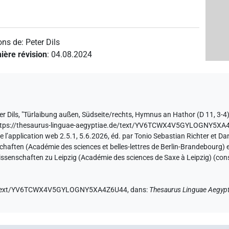
ons de
:
Peter Dils
ière révision
:
04.08.2024
er Dils
,
"Türlaibung außen, Südseite/rechts, Hymnus an Hathor (D 11, 3-4)
ttps://thesaurus-linguae-aegyptiae.de/text/YV6TCWX4V5GYLOGNY5X
e l’application web 2.5.1, 5.6.2026, éd. par Tonio Sebastian Richter et Da
ften (Académie des sciences et belles-lettres de Berlin-Brandebourg) et
ssenschaften zu Leipzig (Académie des sciences de Saxe à Leipzig) (con
.de/text/YV6TCWX4V5GYLOGNY5XA4Z6U44,
dans
:
Thesaurus Linguae Aegypt