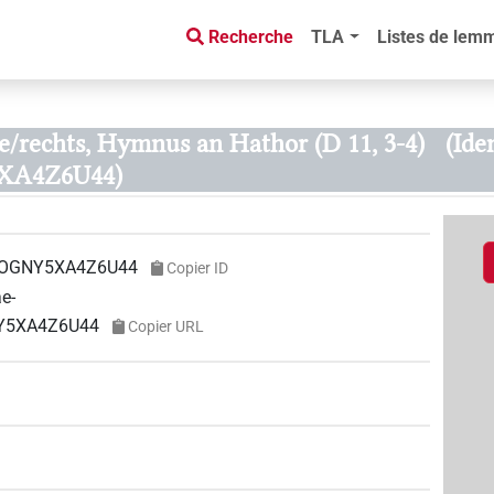
Recherche
TLA
Listes de lem
e/rechts, Hymnus an Hathor (D 11, 3-4)
(Ide
A4Z6U44)
OGNY5XA4Z6U44
Copier ID
ae-
NY5XA4Z6U44
Copier URL