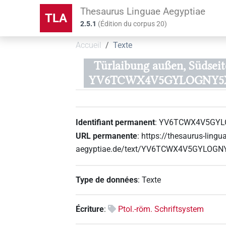
Thesaurus Linguae Aegyptiae
TLA
2.5.1
(
Édition du corpus
20
)
Accueil
Texte
Türlaibung außen, Südseit
YV6TCWX4V5GYLOGNY5X
Identifiant permanent
:
YV6TCWX4V5GYL
URL permanente
:
https://thesaurus-lingu
aegyptiae.de/text/YV6TCWX4V5GYLOG
Type de données
:
Texte
Écriture
:
Ptol.-röm. Schriftsystem