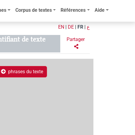
mes
Corpus de textes
Références
Aide
EN
|
DE
|
FR
|
ع
ntifiant de texte
Partager
phrases du texte