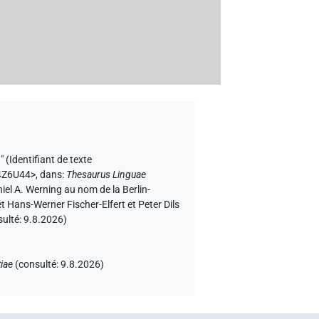
" (
Identifiant de texte
A4Z6U44>
,
dans
:
Thesaurus Linguae
niel A. Werning au nom de la Berlin-
 Hans-Werner Fischer-Elfert et Peter Dils
sulté:
9.8.2026
)
iae
(
consulté
:
9.8.2026
)