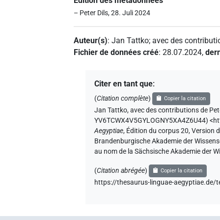
Édition des métadonnées
– Peter Dils, 28. Juli 2024
Auteur(s)
:
Jan Tattko
;
avec des contributi
Fichier de données créé
:
28.07.2024
,
dern
Citer en tant que
:
(
Citation complète
)
Copier la citation
Jan Tattko
,
avec des contributions de
Pet
YV6TCWX4V5GYLOGNY5XA4Z6U44
)
<h
Aegyptiae
,
Édition du corpus 20, Version d
Brandenburgische Akademie der Wissenscha
au nom de la Sächsische Akademie der Wi
(
Citation abrégée
)
Copier la citation
https://thesaurus-linguae-aegyptiae