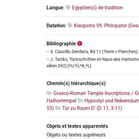
Langue
:
Egyptien(s) de tradition
Datation
:
Kleopatra VII. Philopator (Ge
Bibliographie
– S. Cauville, Dendara, Bd 11 (Texte + Planches),
– J. Tattko, Türinschriften im Naos des Hathor
allem 392) [*U,*Ü,*K,*L]
Chemin(s) hiérarchique(s)
:
Graeco-Roman Temple Inscriptions / G
Hathortempel
Hypostyl und Nebenräum
53)
Tür zu Raum D' (D 11, 3-11)
Objets et textes apparentés
Objets ou textes supérieurs