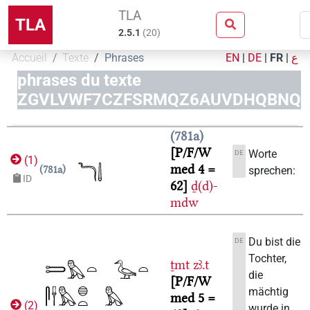
TLA
TLA
2.5.1
(
20
)
Accueil
Texte
Phrases
EN
|
DE
|
FR
|
ع
phrases du texte
ZGVLVWF7CZFSRMQZ6AUVDHQBNQ
781a
P/F/W
Worte
DE
(
1
)
med 4 =
781a
sprechen:
ID
62
ḏ(d)-
mdw
Du bist die
DE
Tochter,
ṯmt
zꜣ.t
die
P/F/W
mächtig
med 5 =
(
2
)
wurde in