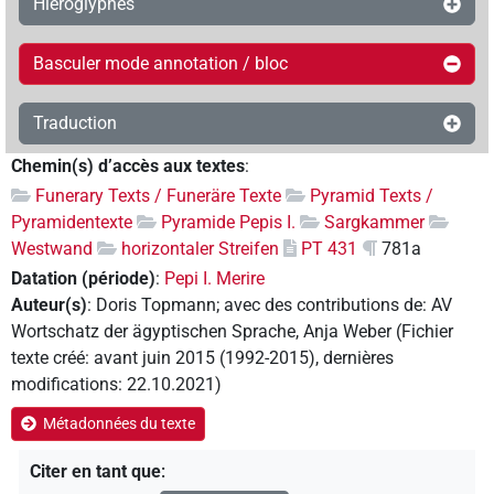
Hiéroglyphes
Basculer mode annotation / bloc
Traduction
Chemin(s) d’accès aux textes
:
Funerary Texts / Funeräre Texte
Pyramid Texts /
Pyramidentexte
Pyramide Pepis I.
Sargkammer
Westwand
horizontaler Streifen
PT 431
781a
Datation (période)
:
Pepi I. Merire
Auteur(s)
:
Doris Topmann
;
avec des contributions de
:
AV
Wortschatz der ägyptischen Sprache
,
Anja Weber
(
Fichier
texte créé
:
avant juin 2015 (1992-2015)
,
dernières
modifications
:
22.10.2021
)
Métadonnées du texte
Citer en tant que
: