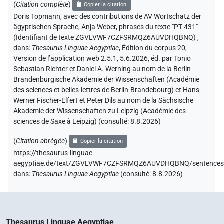
(
Citation complète
)
Copier la citation
Doris Topmann
,
avec des contributions de
AV Wortschatz der
ägyptischen Sprache
, Anja Weber
,
phrases du texte "PT 431"
(Identifiant de texte ZGVLVWF7CZFSRMQZ6AUVDHQBNQ)
,
dans
:
Thesaurus Linguae Aegyptiae
,
Édition du corpus 20,
Version de l’application web 2.5.1, 5.6.2026, éd. par Tonio
Sebastian Richter et Daniel A. Werning au nom de la Berlin-
Brandenburgische Akademie der Wissenschaften (Académie
des sciences et belles-lettres de Berlin-Brandebourg) et Hans-
Werner Fischer-Elfert et Peter Dils au nom de la Sächsische
Akademie der Wissenschaften zu Leipzig (Académie des
sciences de Saxe à Leipzig) (consulté:
8.8.2026
)
(
Citation abrégée
)
Copier la citation
https://thesaurus-linguae-
aegyptiae.de/text/ZGVLVWF7CZFSRMQZ6AUVDHQBNQ/sentences
dans
:
Thesaurus Linguae Aegyptiae
(
consulté
:
8.8.2026
)
Thesaurus Linguae Aegyptiae