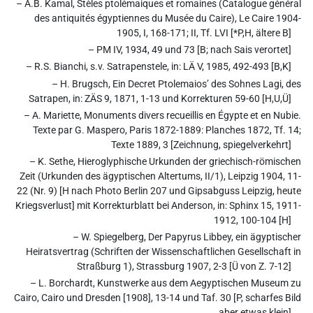
– A.B. Kamal, Stèles ptolémaiques et romaines (Catalogue général
des antiquités égyptiennes du Musée du Caire), Le Caire 1904-
1905, I, 168-171; II, Tf. LVI [*P,H, ältere B]
– PM IV, 1934, 49 und 73 [B; nach Sais verortet]
– R.S. Bianchi, s.v. Satrapenstele, in: LÄ V, 1985, 492-493 [B,K]
– H. Brugsch, Ein Decret Ptolemaios’ des Sohnes Lagi, des
Satrapen, in: ZÄS 9, 1871, 1-13 und Korrekturen 59-60 [H,U,Ü]
– A. Mariette, Monuments divers recueillis en Égypte et en Nubie.
Texte par G. Maspero, Paris 1872-1889: Planches 1872, Tf. 14;
Texte 1889, 3 [Zeichnung, spiegelverkehrt]
– K. Sethe, Hieroglyphische Urkunden der griechisch-römischen
Zeit (Urkunden des ägyptischen Altertums, II/1), Leipzig 1904, 11-
22 (Nr. 9) [H nach Photo Berlin 207 und Gipsabguss Leipzig, heute
Kriegsverlust] mit Korrekturblatt bei Anderson, in: Sphinx 15, 1911-
1912, 100-104 [H]
– W. Spiegelberg, Der Papyrus Libbey, ein ägyptischer
Heiratsvertrag (Schriften der Wissenschaftlichen Gesellschaft in
Straßburg 1), Strassburg 1907, 2-3 [Ü von Z. 7-12]
– L. Borchardt, Kunstwerke aus dem Aegyptischen Museum zu
Cairo, Cairo und Dresden [1908], 13-14 und Taf. 30 [P, scharfes Bild
aber etwas klein]