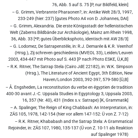
76, Abb. 5 auf S. 75 [P, nur Bildfeld, klein]
– G. Grimm, Verbrannte Pharaonen?, in: Antike Welt 28/3, 1997,
233-249 (hier: 237) [gutes Photo A4 von D. Johannes, DAI]
– G. Grimm, Alexandria. Die erste Königsstadt der hellenistischen
Welt (Zaberns Bildbände zur Archäologie), Mainz am Rhein 1998,
36, Abb. 33 [*P, gutes Überblicksphoto, identisch mit AW 28/3]
– G. Lodomez, De Satrapenstèle, in: R.J. Demarée & K.R. Veenhof
(Hrsg.), Zij schreven geschiedenis (MVEOL 33), Leiden/Leuven
2003, 434-447 mit Photo auf S. 443 [P nach Photo ESKE, Ü,K,B]
– R.K. Ritner, The Satrap Stela (Cairo JdE 22182), in: W.K. Simpson
(Hrsg.), The Literature of Ancient Egypt, 3th Edition, New
Haven/London 2003, 392-397, 579-580 [Ü,B]
– Å. Engsheden, La reconstitution du verbe en égyptien de tradition
400-30 avant J.-C. Uppsala Studies in Egyptology 3, Uppsala 2003,
16, 357 (Nr. 40), 431 (Index s.v. Satrape) [K, Grammatik]
– A. Spalinger, The Reign of King Chabbash: An Interpretation, in:
ZÄS 105, 1978, 142-154 (hier vor allem 147-152: Ü von Z. 7-12)
– R.K. Ritner, Khababash and the Satrap Stela: A Grammatical
Rejoinder, in: ZÄS 107, 1980, 135-137 (Ü von Z. 10-11 als Reaktion
auf Spalinger 1978)