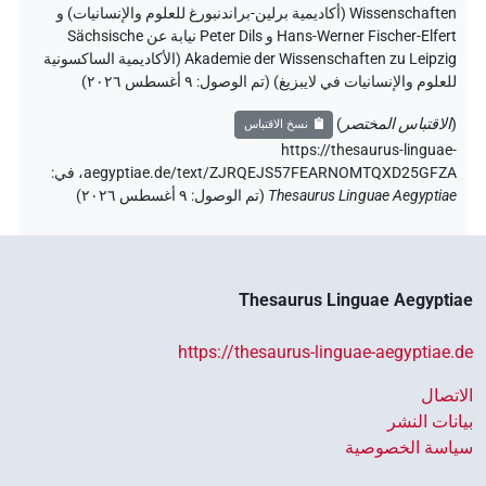
Wissenschaften (أكاديمية برلين-براندنبورغ للعلوم والإنسانيات) و
Hans-Werner Fischer-Elfert و Peter Dils نيابة عن Sächsische
Akademie der Wissenschaften zu Leipzig (الأكاديمية الساكسونية
للعلوم والإنسانيات في لايبزيغ) (تم الوصول:
٩ أغسطس ٢٠٢٦
)
(
الاقتباس المختصر
)
نسخ الاقتباس
https://thesaurus-linguae-
aegyptiae.de/text/ZJRQEJS57FEARNOMTQXD25GFZA،
في
:
Thesaurus Linguae Aegyptiae
(
تم الوصول
:
٩ أغسطس ٢٠٢٦
)
Thesaurus Linguae Aegyptiae
https://thesaurus-linguae-aegyptiae.de
الاتصال
بيانات النشر
سياسة الخصوصية