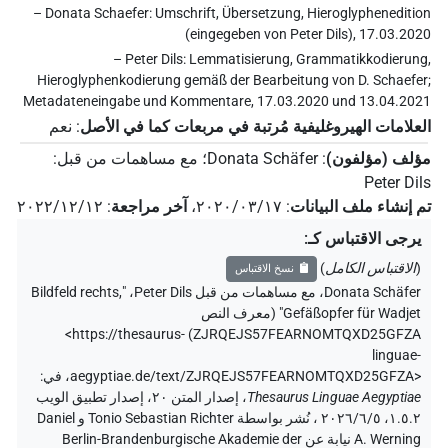
– Donata Schaefer: Umschrift, Übersetzung, Hieroglyphenedition
(eingegeben von Peter Dils), 17.03.2020
– Peter Dils: Lemmatisierung, Grammatikkodierung,
Hieroglyphenkodierung gemäß der Bearbeitung von D. Schaefer;
Metadateneingabe und Kommentare, 17.03.2020 und 13.04.2021
العلامات الهيروغليفية مُرتبة في مربعات كما في الأصل
:
نعم
مؤلف (مؤلفون)
:
Donata Schäfer
؛
مع مساهمات من قبل
:
Peter Dils
تم إنشاء ملف البيانات
:
٢٠٢٠/٠٣/١٧
،
آخر مراجعة
:
٢٠٢٢/١٢/١٢
يرجى الاقتباس كـ
:
(
الاقتباس الكامل
)
نسخ الاقتباس
Donata Schäfer
،
مع مساهمات من قبل
Peter Dils
،
"Bildfeld rechts,
Gefäßopfer für Wadjet" (
معرف النص
<https://thesaurus-
)
ZJRQEJS57FEARNOMTQXD25GFZA
linguae-
aegyptiae.de/text/ZJRQEJS57FEARNOMTQXD25GFZA>
،
في
:
Thesaurus Linguae Aegyptiae
،
إصدار المتن ٢٠، إصدار تطبيق الويب
۱.٥.٢، ٢٠٢٦/٦/٥ ، نُشر بواسطة Tonio Sebastian Richter و Daniel
A. Werning نيابة عن Berlin-Brandenburgische Akademie der