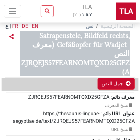
TLA
TLA
)
٢٠
(
۱.٥.٢
الصفحة الرئيسية
نص
EN
|
DE
|
FR
|
ع
Satrapenstele, Bildfeld rechts,
Gefäßopfer für Wadjet
(معرف
النص
ZJRQEJS57FEARNOMTQXD25GFZ
A)
جمل النص
معرف دائم
:
ZJRQEJS57FEARNOMTQXD25GFZA
نسخ المعرف
عنوان‏ ‏URL‏ دائم
:
https://thesaurus-linguae-
aegyptiae.de/text/ZJRQEJS57FEARNOMTQXD25GFZA
نسخ‏ ‏URL