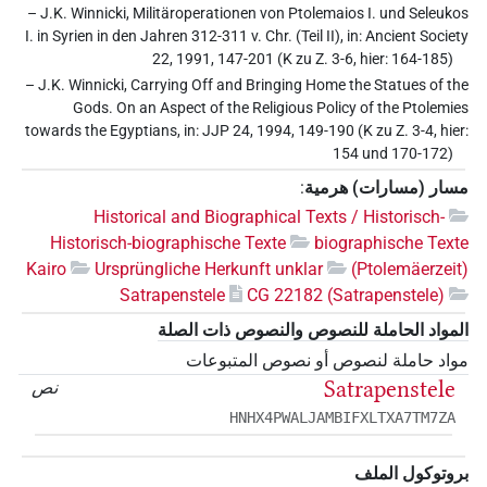
– J.K. Winnicki, Militäroperationen von Ptolemaios I. und Seleukos
I. in Syrien in den Jahren 312-311 v. Chr. (Teil II), in: Ancient Society
22, 1991, 147-201 (K zu Z. 3-6, hier: 164-185)
– J.K. Winnicki, Carrying Off and Bringing Home the Statues of the
Gods. On an Aspect of the Religious Policy of the Ptolemies
towards the Egyptians, in: JJP 24, 1994, 149-190 (K zu Z. 3-4, hier:
154 und 170-172)
مسار (مسارات) هرمية
:
Historical and Biographical Texts / Historisch-
Historisch-biographische Texte
biographische Texte
Kairo
Ursprüngliche Herkunft unklar
(Ptolemäerzeit)
Satrapenstele
CG 22182 (Satrapenstele)
المواد الحاملة للنصوص والنصوص ذات الصلة
مواد حاملة لنصوص أو نصوص المتبوعات
Satrapenstele
نص
HNHX4PWALJAMBIFXLTXA7TM7ZA
بروتوكول الملف