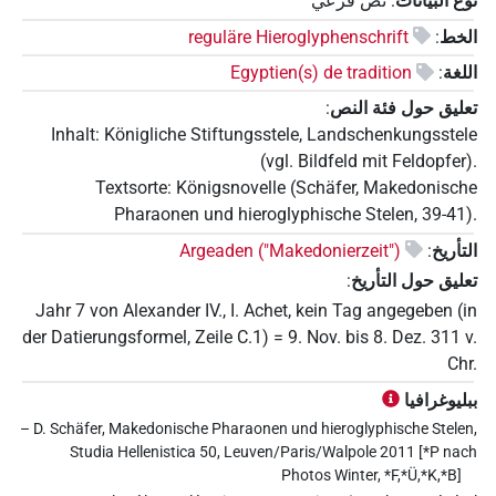
نوع البيانات
:
نص فرعي
الخط
:
reguläre Hieroglyphenschrift
اللغة
:
Egyptien(s) de tradition
تعليق حول فئة النص
:
Inhalt: Königliche Stiftungsstele, Landschenkungsstele
(vgl. Bildfeld mit Feldopfer).
Textsorte: Königsnovelle (Schäfer, Makedonische
Pharaonen und hieroglyphische Stelen, 39-41).
التأريخ
:
Argeaden ("Makedonierzeit")
تعليق حول التأريخ
:
Jahr 7 von Alexander IV., I. Achet, kein Tag angegeben (in
der Datierungsformel, Zeile C.1) = 9. Nov. bis 8. Dez. 311 v.
Chr.
ببليوغرافيا
– D. Schäfer, Makedonische Pharaonen und hieroglyphische Stelen,
Studia Hellenistica 50, Leuven/Paris/Walpole 2011 [*P nach
Photos Winter, *F,*Ü,*K,*B]