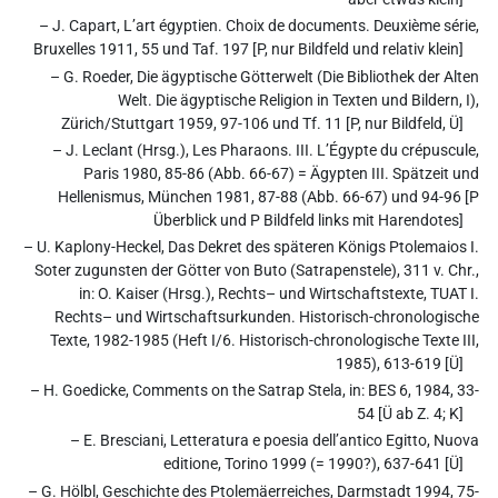
– J. Capart, L’art égyptien. Choix de documents. Deuxième série,
Bruxelles 1911, 55 und Taf. 197 [P, nur Bildfeld und relativ klein]
– G. Roeder, Die ägyptische Götterwelt (Die Bibliothek der Alten
Welt. Die ägyptische Religion in Texten und Bildern, I),
Zürich/Stuttgart 1959, 97-106 und Tf. 11 [P, nur Bildfeld, Ü]
– J. Leclant (Hrsg.), Les Pharaons. III. L’Égypte du crépuscule,
Paris 1980, 85-86 (Abb. 66-67) = Ägypten III. Spätzeit und
Hellenismus, München 1981, 87-88 (Abb. 66-67) und 94-96 [P
Überblick und P Bildfeld links mit Harendotes]
– U. Kaplony-Heckel, Das Dekret des späteren Königs Ptolemaios I.
Soter zugunsten der Götter von Buto (Satrapenstele), 311 v. Chr.,
in: O. Kaiser (Hrsg.), Rechts– und Wirtschaftstexte, TUAT I.
Rechts– und Wirtschaftsurkunden. Historisch-chronologische
Texte, 1982-1985 (Heft I/6. Historisch-chronologische Texte III,
1985), 613-619 [Ü]
– H. Goedicke, Comments on the Satrap Stela, in: BES 6, 1984, 33-
54 [Ü ab Z. 4; K]
– E. Bresciani, Letteratura e poesia dell’antico Egitto, Nuova
editione, Torino 1999 (= 1990?), 637-641 [Ü]
– G. Hölbl, Geschichte des Ptolemäerreiches, Darmstadt 1994, 75-