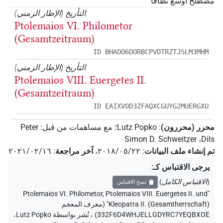
مصطلح أوسع نطاقًا
التأريخ (الإطار الزمني)
Ptolemaios VI. Philometor
(Gesamtzeitraum)
ID BHAOO6DORBCPVDTRZTJSLM3MHM
التأريخ (الإطار الزمني)
Ptolemaios VIII. Euergetes II.
(Gesamtzeitraum)
ID EAIXVOD3ZFAQXCGUYG2MUERGXU
محرر (محررون)
:
Lutz Popko
؛
مع مساهمات من قبل
:
Peter
Simon D. Schweitzer
،
Dils
تم إنشاء ملف البيانات
:
٢٠١٨/٠٥/٢٢
،
آخر مراجعة
:
٢٠٢١/٠٢/١٦
يرجى الاقتباس كـ
:
(
الاقتباس الكامل
)
نسخ الاقتباس
"Ptolemaios VI. Philometor, Ptolemaios VIII. Euergetes II. und
Kleopatra II. (Gesamtherrschaft)" (معرف المعجم
332F6D4WHJELLGDYRC7YEQBXOE)
،
نُشر بواسطة Lutz Popko
،