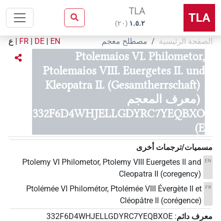
TLA
TLA
)
٢٠
(
۱.٥.٢
الصفحة الرئيسية
مصطلح معجم
EN
|
DE
|
FR
|
ع
Ptolemaios VI. Philometor,
Ptolemaios VIII. Euergetes II. und
Kleopatra II. (Gesamtherrschaft)
(معرف المعجم
332F6D4WHJELLGDYRC7YEQBXO
E)
مسميات/ترجمات أخرى
Ptolemy VI Philometor, Ptolemy VIII Euergetes II and
EN
Cleopatra II (coregency)
Ptolémée VI Philométor, Ptolémée VIII Évergète II et
FR
Cléopâtre II (corégence)
معرف دائم
:
332F6D4WHJELLGDYRC7YEQBXOE