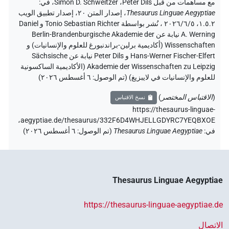
مع مساهمات من قبل
Peter Dils
،
Simon D. Schweitzer
،
في
:
Thesaurus Linguae Aegyptiae
،
إصدار المتن ٢٠، إصدار تطبيق الويب
۱.٥.٢، ٢٠٢٦/٦/٥ ، نُشر بواسطة Tonio Sebastian Richter و Daniel
A. Werning نيابة عن Berlin-Brandenburgische Akademie der
Wissenschaften (أكاديمية برلين-براندنبورغ للعلوم والإنسانيات) و
Hans-Werner Fischer-Elfert و Peter Dils نيابة عن Sächsische
Akademie der Wissenschaften zu Leipzig (الأكاديمية الساكسونية
للعلوم والإنسانيات في لايبزيغ) (تم الوصول:
٦ أغسطس ٢٠٢٦
)
(
الاقتباس المختصر
)
نسخ الاقتباس
https://thesaurus-linguae-
aegyptiae.de/thesaurus/332F6D4WHJELLGDYRC7YEQBXOE،
في
:
Thesaurus Linguae Aegyptiae
(
تم الوصول
:
٦ أغسطس ٢٠٢٦
)
Thesaurus Linguae Aegyptiae
https://thesaurus-linguae-aegyptiae.de
الاتصال