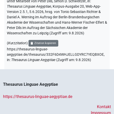
unter Mitarbeit von
Peter Dils
,
Simon D. Schweitzer
,
in
:
Thesaurus Linguae Aegyptiae
,
Korpus-Ausgabe 20, Web-App-
Version 2.5.1, 5.6.2026, hrsg. von Tonio Sebastian Richter &
Daniel A. Werning im Auftrag der Berlin-Brandenburgischen
Akademie der Wissenschaften und Hans-Werner Fischer-Elfert &
Peter Dils im Auftrag der Sächsischen Akademie der
Wissenschaften zu Leipzig (Zugriff am:
9.8.2026
)
(
Kurzzitation
)
Zitation kopieren
https://thesaurus-linguae-
aegyptiae.de/thesaurus/332F6D4WHJELLGDYRC7YEQBXOE,
in
:
Thesaurus Linguae Aegyptiae
(
Zugriff am
:
9.8.2026
)
Thesaurus Linguae Aegyptiae
https://thesaurus-linguae-aegyptiae.de
Kontakt
Impressum