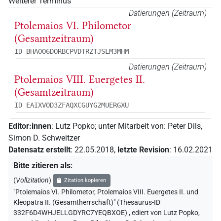
Weiterer Terminus
Datierungen (Zeitraum)
Ptolemaios VI. Philometor
(Gesamtzeitraum)
ID BHAOO6DORBCPVDTRZTJSLM3MHM
Datierungen (Zeitraum)
Ptolemaios VIII. Euergetes II.
(Gesamtzeitraum)
ID EAIXVOD3ZFAQXCGUYG2MUERGXU
Editor:innen
:
Lutz Popko
;
unter Mitarbeit von
:
Peter Dils
,
Simon D. Schweitzer
Datensatz erstellt
:
22.05.2018
,
letzte Revision
:
16.02.2021
Bitte zitieren als
:
(
Vollzitation
)
Zitation kopieren
"Ptolemaios VI. Philometor, Ptolemaios VIII. Euergetes II. und
Kleopatra II. (Gesamtherrschaft)" (Thesaurus-ID
332F6D4WHJELLGDYRC7YEQBXOE)
,
ediert von Lutz Popko
,