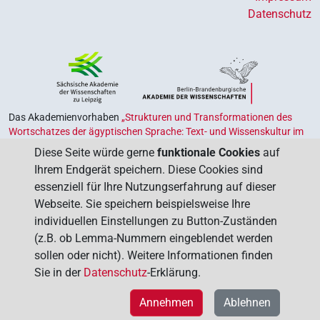
Datenschutz
Das Akademienvorhaben
„Strukturen und Transformationen des
Wortschatzes der ägyptischen Sprache: Text- und Wissenskultur im
Alten Ägypten‟
ist Teil des von Bund und Ländern geförderten
Diese Seite würde gerne
funktionale Cookies
auf
Akademienprogramms
, das der Erhaltung, Sicherung und
Ihrem Endgerät speichern. Diese Cookies sind
Vergegenwärtigung unseres kulturellen Erbes dient. Koordiniert wird
essenziell für Ihre Nutzungserfahrung auf dieser
das Programm von der
Union der Deutschen Akademien der
Webseite. Sie speichern beispielsweise Ihre
Wissenschaften
.
individuellen Einstellungen zu Button-Zuständen
(z.B. ob Lemma-Nummern eingeblendet werden
sollen oder nicht). Weitere Informationen finden
Sie in der
Datenschutz
-Erklärung.
Annehmen
Ablehnen