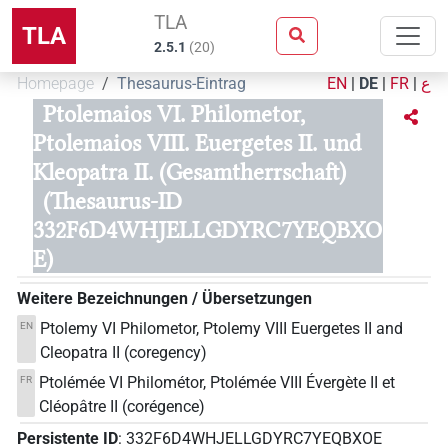
TLA
TLA
2.5.1
(
20
)
Homepage
Thesaurus-Eintrag
EN
|
DE
|
FR
|
ع
Ptolemaios VI. Philometor,
Ptolemaios VIII. Euergetes II. und
Kleopatra II. (Gesamtherrschaft)
(Thesaurus-ID
332F6D4WHJELLGDYRC7YEQBXO
E)
Weitere Bezeichnungen / Übersetzungen
Ptolemy VI Philometor, Ptolemy VIII Euergetes II and
EN
Cleopatra II (coregency)
Ptolémée VI Philométor, Ptolémée VIII Évergète II et
FR
Cléopâtre II (corégence)
Persistente ID
:
332F6D4WHJELLGDYRC7YEQBXOE