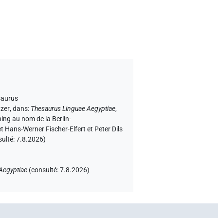
ésaurus
tzer
,
dans
:
Thesaurus Linguae Aegyptiae
,
ning au nom de la Berlin-
 Hans-Werner Fischer-Elfert et Peter Dils
sulté:
7.8.2026
)
Aegyptiae
(
consulté
:
7.8.2026
)