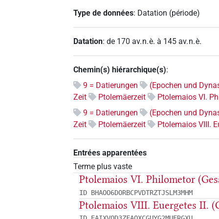
Type de données
:
Datation (période)
Datation
:
de
170
av. n. è.
à
145
av. n. è.
Chemin(s) hiérarchique(s)
:
9 = Datierungen
(Epochen und Dynas
Zeit
Ptolemäerzeit
Ptolemaios VI. P
9 = Datierungen
(Epochen und Dynas
Zeit
Ptolemäerzeit
Ptolemaios VIII. 
Entrées apparentées
Terme plus vaste
Ptolemaios VI. Philometor (Ge
ID BHAOO6DORBCPVDTRZTJSLM3MHM
Ptolemaios VIII. Euergetes II. 
ID EAIXVOD3ZFAQXCGUYG2MUERGXU