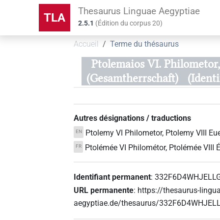
Thesaurus Linguae Aegyptiae
TLA
2.5.1
(
Édition du corpus
20
)
Accueil
Terme du thésaurus
Ptolemaios VI. Philometor, 
(Gesamtherrschaft)
(Iden
Autres désignations / traductions
Ptolemy VI Philometor, Ptolemy VIII Eue
EN
Ptolémée VI Philométor, Ptolémée VIII Év
FR
Identifiant permanent
:
332F6D4WHJELL
URL permanente
:
https://thesaurus-lingu
aegyptiae.de/thesaurus/332F6D4WHJ