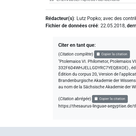
Rédacteur(s)
:
Lutz Popko
;
avec des contri
Fichier de données créé
:
22.05.2018
,
dern
Citer en tant que
:
(
Citation complète
)
Copier la citation
"Ptolemaios VI. Philometor, Ptolemaios VII
332F6D4WHJELLGDYRC7YEQBXOE)
,
éd
Édition du corpus 20, Version de l’applica
Brandenburgische Akademie der Wissenscha
au nom de la Sächsische Akademie der Wi
(
Citation abrégée
)
Copier la citation
https://thesaurus-linguae-aegyptiae