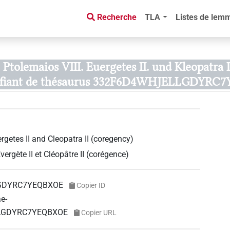
Recherche
TLA
Listes de lem
Ptolemaios VIII. Euergetes II. und Kleopatra I
tifiant de thésaurus 332F6D4WHJELLGDYRC
rgetes II and Cleopatra II (coregency)
ergète II et Cléopâtre II (corégence)
GDYRC7YEQBXOE
Copier ID
ae-
ELLGDYRC7YEQBXOE
Copier URL