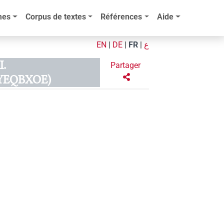
mes
Corpus de textes
Références
Aide
EN
|
DE
|
FR
|
ع
I.
Partager
7YEQBXOE)